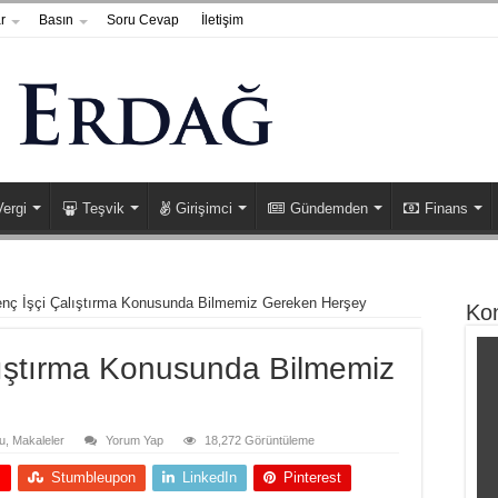
r
Basın
Soru Cevap
İletişim
Vergi
Teşvik
Girişimci
Gündemden
Finans
nç İşçi Çalıştırma Konusunda Bilmemiz Gereken Herşey
Ko
ıştırma Konusunda Bilmemiz
u
,
Makaleler
Yorum Yap
18,272 Görüntüleme
+
Stumbleupon
LinkedIn
Pinterest