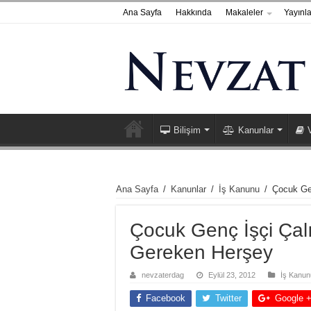
Ana Sayfa
Hakkında
Makaleler
Yayınla
Bilişim
Kanunlar
Ana Sayfa
/
Kanunlar
/
İş Kanunu
/
Çocuk Ge
Çocuk Genç İşçi Çal
Gereken Herşey
nevzaterdag
Eylül 23, 2012
İş Kanun
Facebook
Twitter
Google 