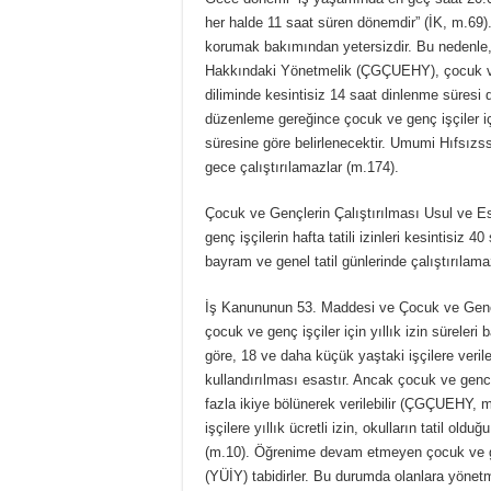
her halde 11 saat süren dönemdir” (İK, m.69)
korumak bakımından yetersizdir. Bu nedenle,
Hakkındaki Yönetmelik (ÇGÇUEHY), çocuk ve 
diliminde kesintisiz 14 saat dinlenme süresi
düzenleme gereğince çocuk ve genç işçiler iç
süresine göre belirlenecektir. Umumi Hıfsız
gece çalıştırılamazlar (m.174).
Çocuk ve Gençlerin Çalıştırılması Usul ve 
genç işçilerin hafta tatili izinleri kesintisiz
bayram ve genel tatil günlerinde çalıştırılama
İş Kanununun 53. Maddesi ve Çocuk ve Gençl
çocuk ve genç işçiler için yıllık izin sürele
göre, 18 ve daha küçük yaştaki işçilere verile
kullandırılması esastır. Ancak çocuk ve genci
fazla ikiye bölünerek verilebilir (ÇGÇUEHY,
işçilere yıllık ücretli izin, okulların tatil ol
(m.10). Öğrenime devam etmeyen çocuk ve genç 
(YÜİY) tabidirler. Bu durumda olanlara yönetm