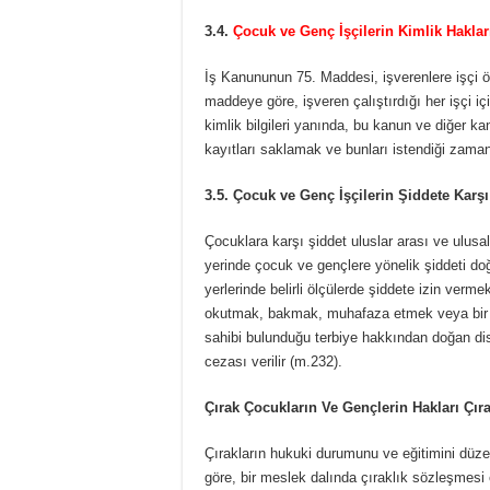
3.4.
Çocuk ve Genç İşçilerin Kimlik Haklar
İş Kanununun 75. Maddesi, işverenlere işçi 
maddeye göre, işveren çalıştırdığı her işçi i
kimlik bilgileri yanında, bu kanun ve diğer 
kayıtları saklamak ve bunları istendiği zama
3.5. Çocuk ve Genç İşçilerin Şiddete Kar
Çocuklara karşı şiddet uluslar arası ve ulus
yerinde çocuk ve gençlere yönelik şiddeti d
yerlerinde belirli ölçülerde şiddete izin ver
okutmak, bakmak, muhafaza etmek veya bir 
sahibi bulunduğu terbiye hakkından doğan disi
cezası verilir (m.232).
Çırak Çocukların Ve Gençlerin Hakları Çır
Çırakların hukuki durumunu ve eğitimini düz
göre, bir meslek dalında çıraklık sözleşmesi e