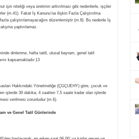
 işin niteliği veya üretimin arttırılması gibi nedenlerle, işçiler
irler (m.41). Fakat İş Kanunu’na ilişkin Fazla Çalıştırılma
fazla çalıştırılamayacağını düzenlemiştir (m.8). Bu nedenle İş
çalışma yaptırılamaz.
nde dinlenme, hafta tatili, ulusal bayram, genel tatil
larını kapsamaktadır.13
Esasları Hakkındaki Yönetmeliğe (ÇGÇUEHY) göre, çocuk ve
ren işlerde 30 dakika; 4 saatten 7,5 saate kadar olan işlerde
mesi verilmesi zorunludur (m.6).
ram ve Genel Tatil Günlerinde
0’den başlayarak; en erken saat 06.00’ ya kadar geçen ve