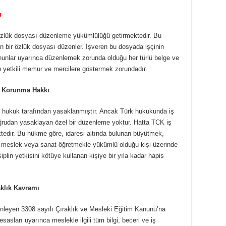
ı
özlük dosyası düzenleme yükümlülüğü getirmektedir. Bu
çin bir özlük dosyası düzenler. İşveren bu dosyada işçinin
kanunlar uyarınca düzenlemek zorunda olduğu her türlü belge ve
n yetkili memur ve mercilere göstermek zorundadır.
şı Korunma Hakkı
al hukuk tarafından yasaklanmıştır. Ancak Türk hukukunda iş
oğrudan yasaklayan özel bir düzenleme yoktur. Hatta TCK iş
mektedir. Bu hükme göre, idaresi altında bulunan büyütmek,
meslek veya sanat öğretmekle yükümlü olduğu kişi üzerinde
plin yetkisini kötüye kullanan kişiye bir yıla kadar hapis
aklık Kavramı
enleyen 3308 sayılı Çıraklık ve Mesleki Eğitim Kanunu’na
sasları uyarınca meslekle ilgili tüm bilgi, beceri ve iş