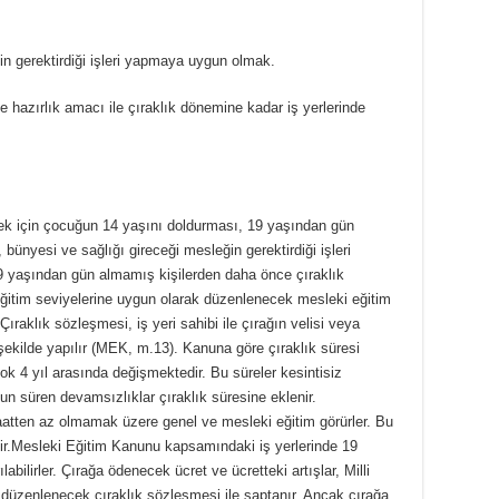
n gerektirdiği işleri yapmaya uygun olmak.
ğe hazırlık amacı ile çıraklık dönemine kadar iş yerlerinde
ek için çocuğun 14 yaşını doldurması, 19 yaşından gün
bünyesi ve sağlığı gireceği mesleğin gerektirdiği işleri
 yaşından gün almamış kişilerden daha önce çıraklık
eğitim seviyelerine uygun olarak düzenlenecek mesleki eğitim
.Çıraklık sözleşmesi, iş yeri sahibi ile çırağın velisi veya
ı şekilde yapılır (MEK, m.13). Kanuna göre çıraklık süresi
çok 4 yıl arasında değişmektedir. Bu süreler kesintisiz
zun süren devamsızlıklar çıraklık süresine eklenir.
saatten az olmamak üzere genel ve mesleki eğitim görürler. Bu
erilir.Mesleki Eğitim Kanunu kapsamındaki iş yerlerinde 19
abilirler. Çırağa ödenecek ücret ve ücretteki artışlar, Milli
 düzenlenecek çıraklık sözleşmesi ile saptanır. Ancak çırağa