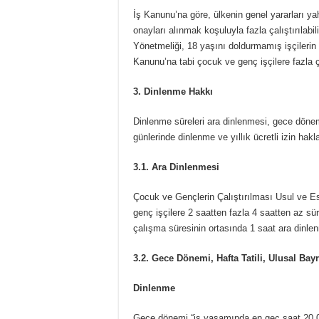
İş Kanunu’na göre, ülkenin genel yararları yahut
onayları alınmak koşuluyla fazla çalıştırılabil
Yönetmeliği, 18 yaşını doldurmamış işçilerin 
Kanunu’na tabi çocuk ve genç işçilere fazla 
3. Dinlenme Hakkı
Dinlenme süreleri ara dinlenmesi, gece dönemi
günlerinde dinlenme ve yıllık ücretli izin hak
3.1. Ara Dinlenmesi
Çocuk ve Gençlerin Çalıştırılması Usul ve 
genç işçilere 2 saatten fazla 4 saatten az sü
çalışma süresinin ortasında 1 saat ara dinlen
3.2. Gece Dönemi, Hafta Tatili, Ulusal Bay
Dinlenme
Gece dönemi “iş yaşamında en geç saat 20.0