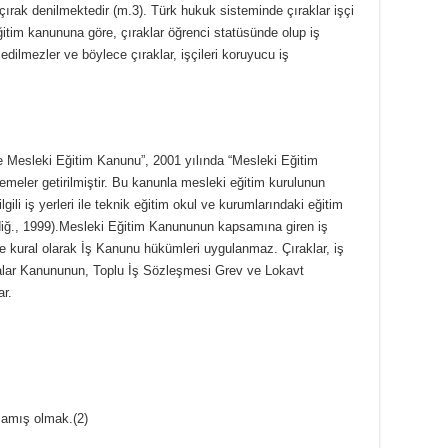
ye çırak denilmektedir (m.3). Türk hukuk sisteminde çıraklar işçi
ğitim kanununa göre, çıraklar öğrenci statüsünde olup iş
 edilmezler ve böylece çıraklar, işçileri koruyucu iş
ve Mesleki Eğitim Kanunu”, 2001 yılında “Mesleki Eğitim
lemeler getirilmiştir. Bu kanunla mesleki eğitim kurulunun
gili iş yerleri ile teknik eğitim okul ve kurumlarındaki eğitim
diğ., 1999).Mesleki Eğitim Kanununun kapsamına giren iş
ve kural olarak İş Kanunu hükümleri uygulanmaz. Çıraklar, iş
kalar Kanununun, Toplu İş Sözleşmesi Grev ve Lokavt
r.
mamış olmak.(2)