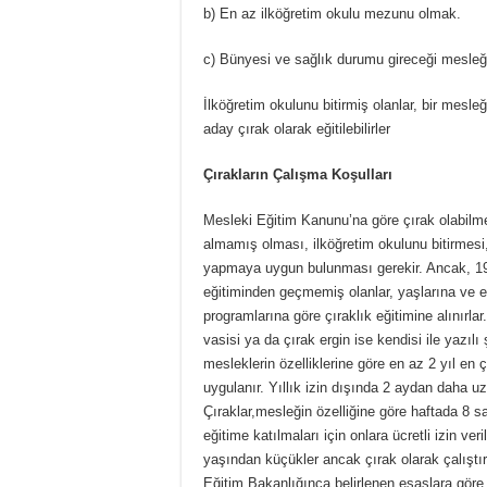
b) En az ilköğretim okulu mezunu olmak.
c) Bünyesi ve sağlık durumu gireceği mesleği
İlköğretim okulunu bitirmiş olanlar, bir mesle
aday çırak olarak eğitilebilirler
Çırakların Çalışma Koşulları
Mesleki Eğitim Kanunu’na göre çırak olabilm
almamış olması, ilköğretim okulunu bitirmesi, 
yapmaya uygun bulunması gerekir. Ancak, 19
eğitiminden geçmemiş olanlar, yaşlarına ve 
programlarına göre çıraklık eğitimine alınırlar
vasisi ya da çırak ergin ise kendisi ile yazıl
mesleklerin özelliklerine göre en az 2 yıl en 
uygulanır. Yıllık izin dışında 2 aydan daha u
Çıraklar,mesleğin özelliğine göre haftada 8 
eğitime katılmaları için onlara ücretli izin v
yaşından küçükler ancak çırak olarak çalıştırıl
Eğitim Bakanlığınca belirlenen esaslara göre