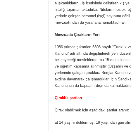
alışkanlıklarını, iş içerisinde geliştiren kişi
niteliği taşımamaktadırlar. Nitekim mesleki e
yerinde çalışan personel (işçi) sayısına dâhil
mevzuatından da yararlanamamaktadırlar.
Mevzuatta Çırakların Yeri
1986 yılında çıkarılan 3308 sayılı “Çıraklık 
Kanunu” adı altında değiştirilerek yeni düzen
belirleyeceği mesleklerde, bu 15 mesleklerle il
ve öğretim kapsama alınmıştır (Özşahin ve 
yerlerinde çalışan çıraklara Borçlar Kanunu 
akdine dayanarak çalışmadıkları için Sendi
Kanununun da kapsamı dışında kalmaktadırla
Çıraklık şartları
Çırak olabilmek için aşağıdaki şartlar aranır:
a) 14 yaşını doldurmuş, 19 yaşından gün al