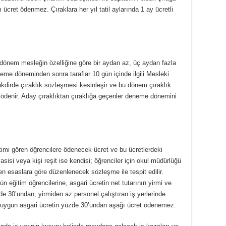
cret ödenmez. Çıraklara her yıl tatil aylarında 1 ay ücretli
 dönem mesleğin özelliğine göre bir aydan az, üç aydan fazla
eme döneminden sonra taraflar 10 gün içinde ilgili Mesleki
dirde çıraklık sözleşmesi kesinleşir ve bu dönem çıraklık
ödenir. Aday çıraklıktan çıraklığa geçenler deneme dönemini
timi gören öğrencilere ödenecek ücret ve bu ücretlerdeki
asisi veya kişi reşit ise kendisi; öğrenciler için okul müdürlüğü
nen esaslara göre düzenlenecek sözleşme ile tespit edilir.
 eğitim öğrencilerine, asgari ücretin net tutarının yirmi ve
de 30’undan, yirmiden az personel çalıştıran iş yerlerinde
 uygun asgari ücretin yüzde 30’undan aşağı ücret ödenemez.