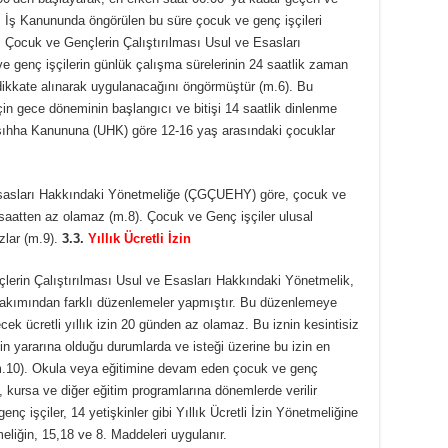
. İş Kanununda öngörülen bu süre çocuk ve genç işçileri
 Çocuk ve Gençlerin Çalıştırılması Usul ve Esasları
genç işçilerin günlük çalışma sürelerinin 24 saatlik zaman
 dikkate alınarak uygulanacağını öngörmüştür (m.6). Bu
in gece döneminin başlangıcı ve bitişi 14 saatlik dinlenme
ssıhha Kanununa (UHK) göre 12-16 yaş arasındaki çocuklar
Esasları Hakkındaki Yönetmeliğe (ÇGÇUEHY) göre, çocuk ve
 40 saatten az olamaz (m.8). Çocuk ve Genç işçiler ulusal
zlar (m.9).
3.3.
Yıllık Ücretli İzin
erin Çalıştırılması Usul ve Esasları Hakkındaki Yönetmelik,
ri bakımından farklı düzenlemeler yapmıştır. Bu düzenlemeye
cek ücretli yıllık izin 20 günden az olamaz. Bu iznin kesintisiz
n yararına olduğu durumlarda ve isteği üzerine bu izin en
 m.10). Okula veya eğitimine devam eden çocuk ve genç
duğu, kursa ve diğer eğitim programlarına dönemlerde verilir
işçiler, 14 yetişkinler gibi Yıllık Ücretli İzin Yönetmeliğine
eliğin, 15,18 ve 8. Maddeleri uygulanır.