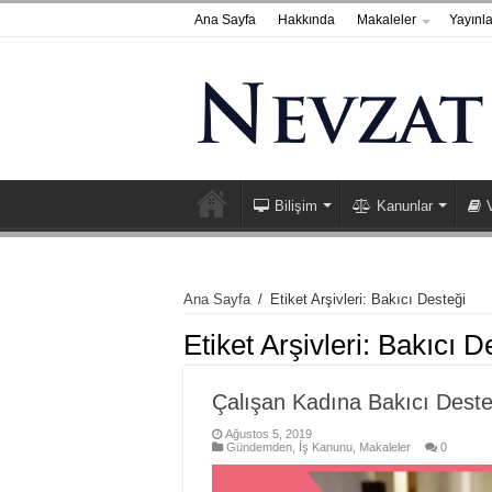
Ana Sayfa
Hakkında
Makaleler
Yayınla
Bilişim
Kanunlar
Ana Sayfa
/
Etiket Arşivleri: Bakıcı Desteği
Etiket Arşivleri:
Bakıcı D
Çalışan Kadına Bakıcı Deste
Ağustos 5, 2019
Gündemden
,
İş Kanunu
,
Makaleler
0