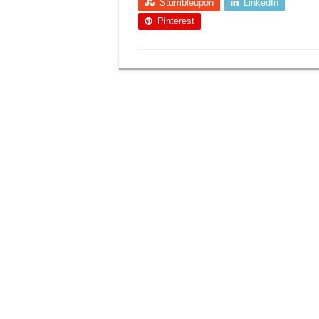
Stumbleupon
LinkedIn
Pinterest