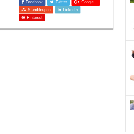
Facebook
Twitter
Google +
Stumbleupon
LinkedIn
Pinterest