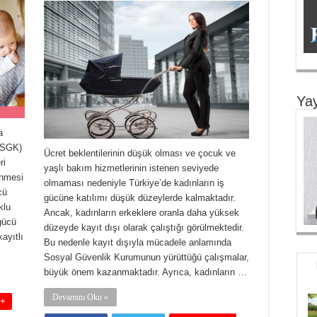
Yay
a
(SGK)
Ücret beklentilerinin düşük olması ve çocuk ve
ri
yaşlı bakım hizmetlerinin istenen seviyede
enmesi
olmaması nedeniyle Türkiye’de kadınların iş
cü
gücüne katılımı düşük düzeylerde kalmaktadır.
klu
Ancak, kadınların erkeklere oranla daha yüksek
gücü
düzeyde kayıt dışı olarak çalıştığı görülmektedir.
ayıtlı
Bu nedenle kayıt dışıyla mücadele anlamında
Sosyal Güvenlik Kurumunun yürüttüğü çalışmalar,
büyük önem kazanmaktadır. Ayrıca, kadınların …
Devamını Oku »
 +