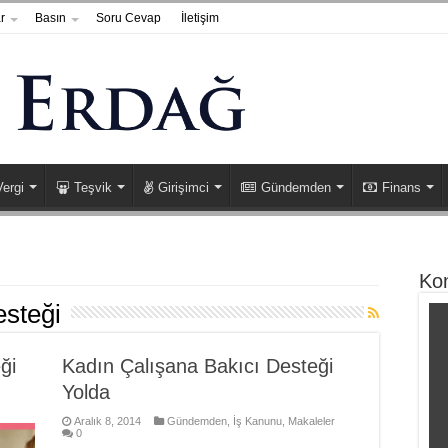
r
Basın
Soru Cevap
İletişim
Vergi
Teşvik
Girişimci
Gündemden
Finans
Ko
esteği
ği
Kadın Çalışana Bakıcı Desteği
Yolda
Aralık 8, 2014
Gündemden
,
İş Kanunu
,
Makaleler
0