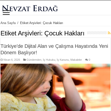
Ana Sayfa
/
Etiket Arşivleri: Çocuk Hakları
Etiket Arşivleri:
Çocuk Hakları
Türkiye’de Dijital Alan ve Çalışma Hayatında Yeni
Dönem Başlıyor!
Nisan 6, 2026
Gündemden
,
İş Hukuku
,
İş Kanunu
,
Makaleler
0