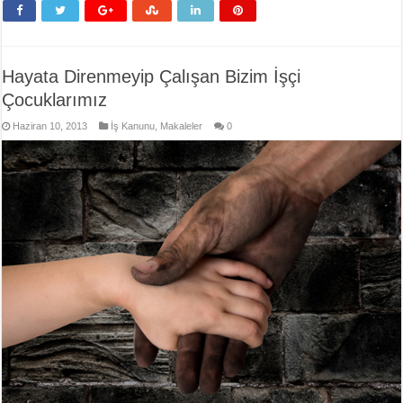
Hayata Direnmeyip Çalışan Bizim İşçi
Çocuklarımız
Haziran 10, 2013
İş Kanunu
,
Makaleler
0