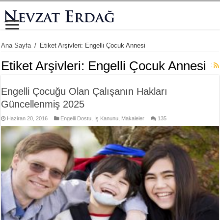
Ana Sayfa
/
Etiket Arşivleri: Engelli Çocuk Annesi
Etiket Arşivleri:
Engelli Çocuk Annesi
Engelli Çocuğu Olan Çalışanın Hakları
Güncellenmiş 2025
Haziran 20, 2016
Engelli Dostu
,
İş Kanunu
,
Makaleler
135