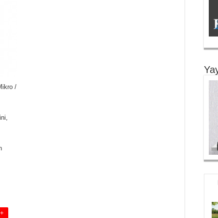
Yay
ikro /
ni,
n
z
 +