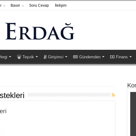
r
Basın
Soru Cevap
İletişim
Vergi
Teşvik
Girişimci
Gündemden
Finans
Ko
stekleri
eri