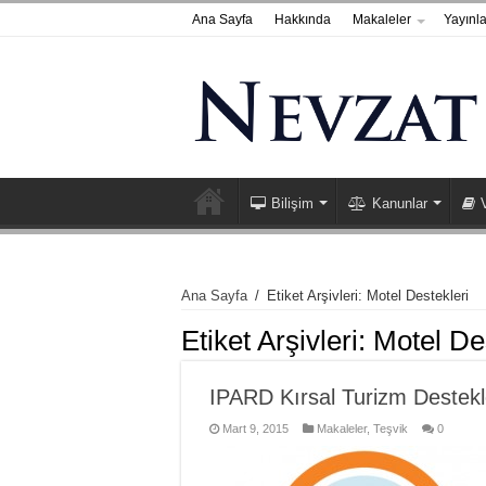
Ana Sayfa
Hakkında
Makaleler
Yayınla
Bilişim
Kanunlar
Ana Sayfa
/
Etiket Arşivleri: Motel Destekleri
Etiket Arşivleri:
Motel De
IPARD Kırsal Turizm Destekl
Mart 9, 2015
Makaleler
,
Teşvik
0