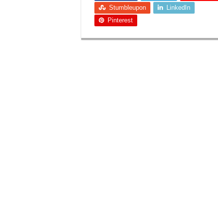
Stumbleupon
LinkedIn
Pinterest