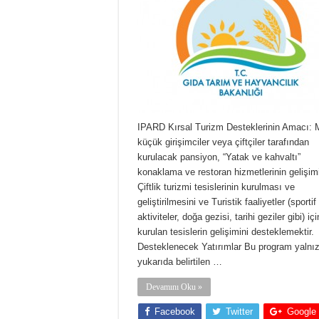
IPARD Kırsal Turizm Desteklerinin Amacı: M
küçük girişimciler veya çiftçiler tarafından
kurulacak pansiyon, “Yatak ve kahvaltı”
konaklama ve restoran hizmetlerinin gelişimi
Çiftlik turizmi tesislerinin kurulması ve
geliştirilmesini ve Turistik faaliyetler (sportif
aktiviteler, doğa gezisi, tarihi geziler gibi) içi
kurulan tesislerin gelişimini desteklemektir.
Desteklenecek Yatırımlar Bu program yalnı
yukarıda belirtilen …
Devamını Oku »
Facebook
Twitter
Google