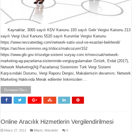
Kaynaklar; 3065 sayılı KDV Kanunu 193 sayılı Gelir Vergisi Kanunu 213
sayılı Vergi Usul Kanunu 5520 sayılı Kurumlar Vergisi Kanunu
https://www.nevzaterdag.com/network-satis-usul-ve-esaslari-belirlendi/
https://archive.ismmmo.org.tr/docs/malicozum/152
https://www.gib.gov.tr/ozelge-sistemi suryay.com.tr/mevzuat/network-
marketing-ag-pazarlama-sisteminde-vergiuygulamalari Öztürk, Erdal (2017),
Network Marketing(Ağ Pazarlama) Sisteminin Türk Vergi Sistemi
Karşısındaki Durumu, Vergi Raporu Dergisi, Makalemizin devamını; Network
Marketing Hakkında Merak edilenler linkimizden …
Devamını Oku »
Online Aracılık Hizmetlerin Vergilendirilmesi
Mayıs 27, 2012
Bilişim
,
Makaleler
0