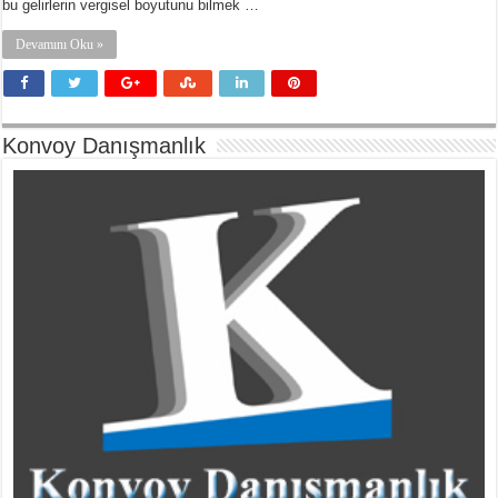
bu gelirlerin vergisel boyutunu bilmek …
Devamını Oku »
Konvoy Danışmanlık