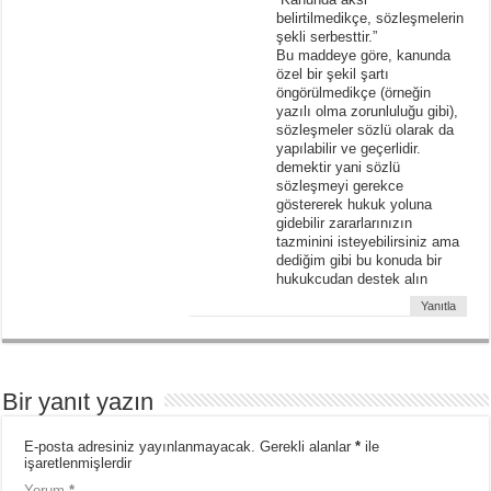
belirtilmedikçe, sözleşmelerin
şekli serbesttir.”
Bu maddeye göre, kanunda
özel bir şekil şartı
öngörülmedikçe (örneğin
yazılı olma zorunluluğu gibi),
sözleşmeler sözlü olarak da
yapılabilir ve geçerlidir.
demektir yani sözlü
sözleşmeyi gerekce
göstererek hukuk yoluna
gidebilir zararlarınızın
tazminini isteyebilirsiniz ama
dediğim gibi bu konuda bir
hukukcudan destek alın
Yanıtla
Bir yanıt yazın
E-posta adresiniz yayınlanmayacak.
Gerekli alanlar
*
ile
işaretlenmişlerdir
Yorum
*