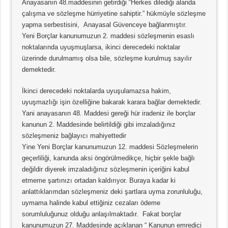
Anayasanın 48.maddesinin getirdiği “Herkes dilediği alanda
çalışma ve sözleşme hürriyetine sahiptir.” hükmüyle sözleşme
yapma serbestisini, Anayasal Güvenceye bağlanmıştır.
Yeni Borçlar kanunumuzun 2. maddesi sözleşmenin esaslı
noktalarında uyuşmuşlarsa, ikinci derecedeki noktalar
üzerinde durulmamış olsa bile, sözleşme kurulmuş sayılır
demektedir.
İkinci derecedeki noktalarda uyuşulamazsa hakim,
uyuşmazlığı işin özelliğine bakarak karara bağlar demektedir.
Yani anayasanın 48. Maddesi gereği hür iradeniz ile borçlar
kanunun 2. Maddesinde belirtildiği gibi imzaladığınız
sözleşmeniz bağlayıcı mahiyettedir
Yine Yeni Borçlar kanunumuzun 12. maddesi Sözleşmelerin
geçerliliği, kanunda aksi öngörülmedikçe, hiçbir şekle bağlı
değildir diyerek imzaladığınız sözleşmenin içeriğini kabul
etmeme şartınızı ortadan kaldırıyor. Buraya kadar ki
anlattıklarımdan sözleşmeniz deki şartlara uyma zorunluluğu,
uymama halinde kabul ettiğiniz cezaları ödeme
sorumluluğunuz olduğu anlaşılmaktadır. Fakat borçlar
kanunumuzun 27. Maddesinde açıklanan “ Kanunun emredici