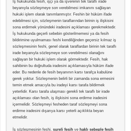
İş hukukunda fesih, işçi ya da işverenin tek taraflı irade
beyanıyla sözleşmeye son verebilmesi imkanını sağlayan
hukuki işlem olarak tanımlanmıştır. Feshin bir hüküm ifade
edebilmesi için, sözleşmenin taraflarından birinin iş ilişkisini
sona erdirmek yönündeki iradesini açıklaması gerekmektedir.
İş hukukunda geçerli sebebin gösterilmemesi ya da fesih
bildirimine uyulmaması feshi kendiliğinden geçersiz kılmaz iş
sözleşmesinin feshi, genel olarak taraflardan birinin tek taraflı
irade beyanıyla sözleşmeye son verebilmesi olanağını
sağlayan bir hukuki işlem olarak görmektedir. Fesih, hak
sahibinin bu doğrultuda iradesini açıklamasıyla hüküm ifade
eder. Bu nedenle de fesih beyanının karsı tarafça kabulüne
gerek yoktur. Sözleşmenin belirli bir zamanda sona ermesini
temin etmek amacıyla bu iradeyi karsı tarafa bildirmek
yeterlidir. Karsı tarafa ulaşması gerekli tek taraflı bir irade
açıklaması olan fesih, iş ilişkisini sona erdirme iradesini
içermelidir. Sözleşmeyi fesheden taraf sözleşmeyi sona
erdirme iradesini dışarıya karsı yeterli açıklıkta beyan
etmelidir.
İş sözleşmesinin feshi,
sureli fesih
ve
haklı sebeple fesih