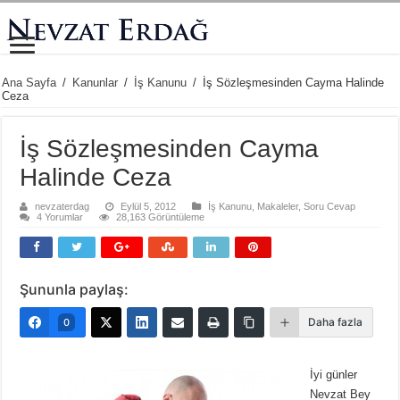
Ana Sayfa
/
Kanunlar
/
İş Kanunu
/
İş Sözleşmesinden Cayma Halinde
Ceza
İş Sözleşmesinden Cayma
Halinde Ceza
nevzaterdag
Eylül 5, 2012
İş Kanunu
,
Makaleler
,
Soru Cevap
4 Yorumlar
28,163 Görüntüleme
Şununla paylaş:
Daha fazla
0
İyi günler
Nevzat Bey