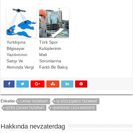
Yurtdışına
Türk Spor
Bilgisayar
Kulüplerinin
Yazılımının
Mali
Satışı Ve
Sorunlarına
Alımında Vergi
Farklı Bir Bakış
Etiketler
CAYMA TAZMINATI
İŞ SÖZLEŞMESI TAZMINAT
İŞTEN ÇIKANA TAZMINAT
İŞVERENIN CEZA MADDESI
Hakkında nevzaterdag