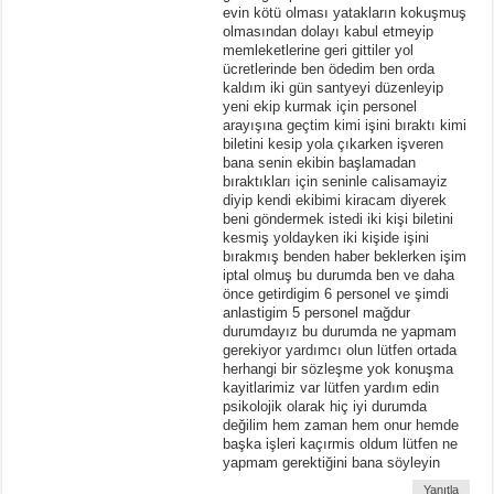
evin kötü olması yatakların kokuşmuş
olmasından dolayı kabul etmeyip
memleketlerine geri gittiler yol
ücretlerinde ben ödedim ben orda
kaldım iki gün santyeyi düzenleyip
yeni ekip kurmak için personel
arayışına geçtim kimi işini bıraktı kimi
biletini kesip yola çıkarken işveren
bana senin ekibin başlamadan
bıraktıkları için seninle calisamayiz
diyip kendi ekibimi kiracam diyerek
beni göndermek istedi iki kişi biletini
kesmiş yoldayken iki kişide işini
bırakmış benden haber beklerken işim
iptal olmuş bu durumda ben ve daha
önce getirdigim 6 personel ve şimdi
anlastigim 5 personel mağdur
durumdayız bu durumda ne yapmam
gerekiyor yardımcı olun lütfen ortada
herhangi bir sözleşme yok konuşma
kayitlarimiz var lütfen yardım edin
psikolojik olarak hiç iyi durumda
değilim hem zaman hem onur hemde
başka işleri kaçırmis oldum lütfen ne
yapmam gerektiğini bana söyleyin
Yanıtla