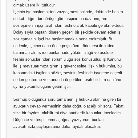
olmak üzere iki türlüdür.
İşçinin işe başlamaktan vazgeçmesi halinde, doktrinde benim
de katıldığım bir görüşe göre, işçinin bu davranışının
sözleşmenin işçi tarafından feshi olarak kabulü gerekmektedir.
Dolayısıyla baştan itibaren geçerli bir şekilde devam eden iş
sözleşmesini işçi ise başlamamakla sona erdirmiştir. Bu
nedenle, işçinin daha önce peşin ücret ödemesi ile kıdem
tazminatı almış ise bunları iade yükümlülüğü ve usulsüz
feshin sonuçlarından sorumluluğu söz konusudur. İş Kanunu
ile iş mevzuatımıza giren iş güvencesine ilişkin hükümler, bu
kapsamdaki işçilerin sözleşmesinin feshinde işverene geçerli
neden gösterme ve kanunda öngörülen fesih bildirim usulüne
uyma yükümlülüğünü getirmiştir.
Sormuş olduğunuz soru tamamen iş hukuku alanına giren bir
avukatın cevap vermesinin daha doğru olacağı bir soru. Fakat
size bir faydası olabilir mi diye saatlerdir kanunları inceledim.
Düşünce ve tespitlerimi aşağıda yazıyorum bunları
avukatınızla paylaşırsanız daha faydalı olacaktır.