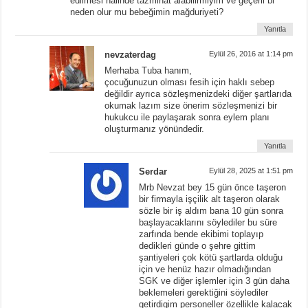
edilmesi halinde tazminat alabilirmiyim ve geçerli bi
neden olur mu bebeğimin mağduriyeti?
Yanıtla
nevzaterdag
Eylül 26, 2016 at 1:14 pm
Merhaba Tuba hanım,
çocuğunuzun olması fesih için haklı sebep
değildir ayrıca sözleşmenizdeki diğer şartlarıda
okumak lazım size önerim sözleşmenizi bir
hukukcu ile paylaşarak sonra eylem planı
oluşturmanız yönündedir.
Yanıtla
Serdar
Eylül 28, 2025 at 1:51 pm
Mrb Nevzat bey 15 gün önce taşeron
bir firmayla işçilik alt taşeron olarak
sözle bir iş aldım bana 10 gün sonra
başlayacaklarını söylediler bu süre
zarfında bende ekibimi toplayıp
dedikleri günde o şehre gittim
şantiyeleri çok kötü şartlarda olduğu
için ve henüz hazır olmadığından
SGK ve diğer işlemler için 3 gün daha
beklemeleri gerektiğini söylediler
getirdigim personeller özellikle kalacak