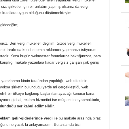
mükellefi olsa zaten bize ödemeleri yaparken vergi mükellefi
 siz, şirketler için bir anlatım yapmış olsanız da vergi
un kurallara uygun olduğunu düşünmekteyim
k gideceğim;
ruz. Ben vergi mükellefi değilim, Sizde vergi mükellefi
n sol tarafında kendi sitemin reklamını yapmanızı istiyorum.
tedir. Keza bugün webmaster forumlarına baktığınızda, para
 karşılığı makale yazanlara kadar vergisiz çalışan çok geniş
e yararlanma kimin tarafından yapıldığı, web sitesinin
oksa şirketin bulunduğu yerde mi gerçekleştiği, web
 belirli bir ülkeye bağlanıp başlanılamayacağı konusu bana
ayınını global, reklam hizmetini ise müşterisine yapmaktadır,
lunduğu yer kabul edilmelidir.
reklam gelir-giderlerinde vergi
ile bu makale arasında biraz
lduğunu ne yazık ki anlayamadım. Bu anlamda bizi