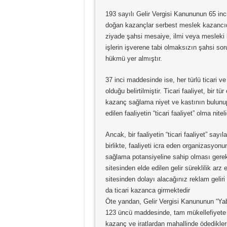
193 sayılı Gelir Vergisi Kanununun 65 inc
doğan kazançlar serbest meslek kazancıd
ziyade şahsi mesaiye, ilmi veya mesleki 
işlerin işverene tabi olmaksızın şahsi so
hükmü yer almıştır.
37 inci maddesinde ise, her türlü ticari v
olduğu belirtilmiştir. Ticari faaliyet, b
kazanç sağlama niyet ve kastının bulunu
edilen faaliyetin “ticari faaliyet” olma nit
Ancak, bir faaliyetin “ticari faaliyet” sa
birlikte, faaliyeti icra eden organizasyonu
sağlama potansiyeline sahip olması gerek
sitesinden elde edilen gelir süreklilik arz e
sitesinden dolayı alacağınız reklam geliri 
da ticari kazanca girmektedir
Öte yandan, Gelir Vergisi Kanununun “Ya
123 üncü maddesinde, tam mükellefiyete t
kazanç ve iratlardan mahallinde ödedikleri 