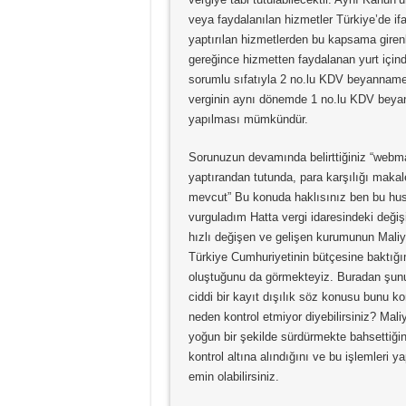
veya faydalanılan hizmetler Türkiye’de ifa
yaptırılan hizmetlerden bu kapsama girenl
gereğince hizmetten faydalanan yurt içind
sorumlu sıfatıyla 2 no.lu KDV beyannames
verginin aynı dönemde 1 no.lu KDV beya
yapılması mümkündür.
Sorunuzun devamında belirttiğiniz “webmas
yaptırandan tutunda, para karşılığı makal
mevcut” Bu konuda haklısınız ben bu husus
vurguladım Hatta vergi idaresindeki deği
hızlı değişen ve gelişen kurumunun Maliy
Türkiye Cumhuriyetinin bütçesine baktığı
oluştuğunu da görmekteyiz. Buradan şunu
ciddi bir kayıt dışılık söz konusu bunu k
neden kontrol etmiyor diyebilirsiniz? Mali
yoğun bir şekilde sürdürmekte bahsettiğin
kontrol altına alındığını ve bu işlemleri y
emin olabilirsiniz.