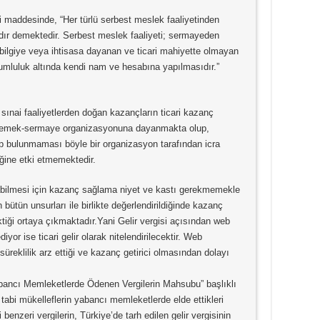
i maddesinde, “Her türlü serbest meslek faaliyetinden
ır demektedir. Serbest meslek faaliyeti; sermayeden
bilgiye veya ihtisasa dayanan ve ticari mahiyette olmayan
rumluluk altında kendi nam ve hesabına yapılmasıdır.”
e sınai faaliyetlerden doğan kazançların ticari kazanç
ir tür emek-sermaye organizasyonuna dayanmakta olup,
p bulunmaması böyle bir organizasyon tarafından icra
eliğine etki etmemektedir.
yılabilmesi için kazanç sağlama niyet ve kastı gerekmemekle
n bütün unsurları ile birlikte değerlendirildiğinde kazanç
tiği ortaya çıkmaktadır.Yani Gelir vergisi açısından web
diyor ise ticari gelir olarak nitelendirilecektir. Web
süreklilik arz ettiği ve kazanç getirici olmasından dolayı
bancı Memleketlerde Ödenen Vergilerin Mahsubu” başlıklı
abi mükelleflerin yabancı memleketlerde elde ettikleri
benzeri vergilerin, Türkiye’de tarh edilen gelir vergisinin