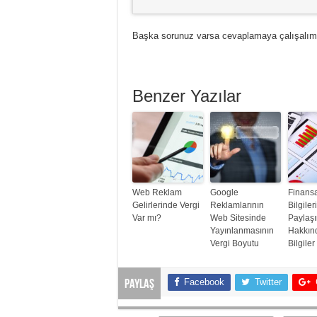
Başka sorunuz varsa cevaplamaya çalışalım
Benzer Yazılar
Web Reklam
Google
Finans
Gelirlerinde Vergi
Reklamlarının
Bilgiler
Var mı?
Web Sitesinde
Paylaş
Yayınlanmasının
Hakkın
Vergi Boyutu
Bilgiler
Facebook
Twitter
Paylaş