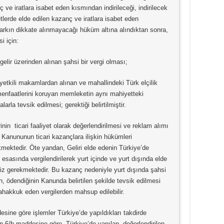
ve iratlara isabet eden kısmından indirileceği, indirilecek
tlerde elde edilen kazanç ve iratlara isabet eden
farkın dikkate alınmayacağı hüküm altına alındıktan sonra,
i için:
elir üzerinden alınan şahsi bir vergi olması;
etkili makamlardan alınan ve mahallindeki Türk elçilik
enfaatlerini koruyan memleketin aynı mahiyetteki
larla tevsik edilmesi; gerektiği belirtilmiştir.
inin ticari faaliyet olarak değerlendirilmesi ve reklam alımı
 Kanununun ticari kazançlara ilişkin hükümleri
mektedir. Öte yandan, Geliri elde edenin Türkiye’de
esasında vergilendirilerek yurt içinde ve yurt dışında elde
iz gerekmektedir. Bu kazanç nedeniyle yurt dışında şahsi
in, ödendiğinin Kanunda belirtilen şekilde tevsik edilmesi
tahakkuk eden vergilerden mahsup edilebilir.
ine göre işlemler Türkiye’de yapıldıkları takdirde
un 6/b maddesine göre, Türkiye’de yapılan, değerlendirilen