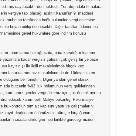
 edilmiş sayılacaktır denmektedir. Yurt dışındaki firmalara
erin vergiye tabi olacağı açıktır.Kanun’un 9. maddesi
eki muhatap tarafından bağlı bulunulan vergi dairesine
i ile beyan edilip ödenecektir. Diğer taraftan ödenen bu
nnamesinde genel hükümlere göre indirim konusu
ter forumlarına baktığınızda, para karşılığı reklamını
e yazanlara kadar vergisiz çalışan çok geniş bir yelpaze
u kayıt dışı ile ilgili makalelerimde birçok kez
şimin farkında mısınız makalelerimde de Türkiye’nin en
e olduğunu belirtmiştim. Diğer yandan genel olarak
mızda bütçenin %93 ‘lük bölümünün vergi gelirlerinden
 çıkarmamız gerekir vergi ülkemiz için çok önemli ayrıca
ontrol edecek kurum belli Maliye bakanlığı Peki maliye
ye bu kontrolün tüm alt yapısını yaptı ve çalışmalarını
iz kayıt dışılıkların önümüzdeki süreçte birçoğunun
apanların cezalandırıldığını hep birlikte göreceğimizden