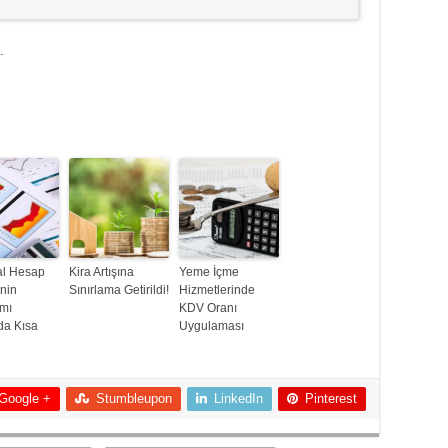
.
al Hesap
Kira Artışına
Yeme İçme
inin
Sınırlama Getirildi!
Hizmetlerinde
ımı
KDV Oranı
da Kısa
Uygulaması
Google +
Stumbleupon
LinkedIn
Pinterest