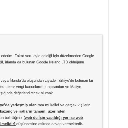
r ederim. Fakat soru öyle geldiği için düzeltmeden Google
il, irlanda da bulunan Google Ireland LTD olduğunu
veya İrlanda’da oluşundan ziyade Türkiye’de bulunan bir
umu tekrar vergi kanunlarımız açısından ve Maliye
ışığında değerlendirecek olursak
ye’de yerleşmiş olan
tam mükellef ve gerçek kişilerin
i kazanç ve iratların tamamı üzerinden
in belirttiğiniz (
web de
İşin yapıldığı yer ise web
lmelidir)
düşüncesine aslında cevap vermektedir
.