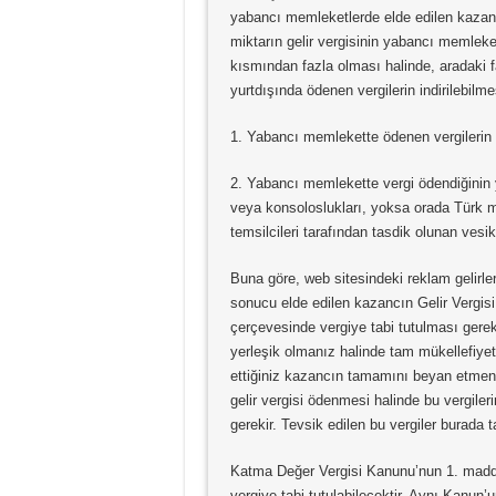
yabancı memleketlerde elde edilen kazanç 
miktarın gelir vergisinin yabancı memleke
kısmından fazla olması halinde, aradaki 
yurtdışında ödenen vergilerin indirilebilmes
1. Yabancı memlekette ödenen vergilerin g
2. Yabancı memlekette vergi ödendiğinin y
veya konsoloslukları, yoksa orada Türk m
temsilcileri tarafından tasdik olunan vesika
Buna göre, web sitesindeki reklam gelirler
sonucu elde edilen kazancın Gelir Vergisi
çerçevesinde vergiye tabi tutulması gerek
yerleşik olmanız halinde tam mükellefiyet 
ettiğiniz kazancın tamamını beyan etmen
gelir vergisi ödenmesi halinde bu vergiler
gerekir. Tevsik edilen bu vergiler burada 
Katma Değer Vergisi Kanunu’nun 1. maddes
vergiye tabi tutulabilecektir. Aynı Kanun’