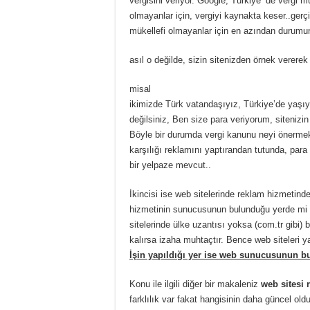
vergisini veriyor. Google, Türkiye ‘de vergi 
olmayanlar için, vergiyi kaynakta keser..gerçi
mükellefi olmayanlar için en azından durum
asıl o değilde, sizin sitenizden örnek verere
misal
ikimizde Türk vatandaşıyız, Türkiye’de yaşıyo
değilsiniz, Ben size para veriyorum, sitenizi
Böyle bir durumda vergi kanunu neyi önermek
karşılığı reklamını yaptırandan tutunda, para
bir yelpaze mevcut..
İkincisi ise web sitelerinde reklam hizmetind
hizmetinin sunucusunun bulunduğu yerde mi y
sitelerinde ülke uzantısı yoksa (com.tr gibi)
kalırsa izaha muhtaçtır. Bence web siteleri y
İşin yapıldığı yer ise web sunucusunun bu
Konu ile ilgili diğer bir makaleniz
web sitesi 
farklılık var fakat hangisinin daha güncel o