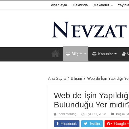
Ana Sayfa
Hakkında
Makaleler
Yayınla
Bilişim
Kanunlar
V
Ana Sayfa
/
Bilişim
/
Web de İşin Yapıldığı Y
Web de İşin Yapıldı
Bulunduğu Yer midir
nevzaterdag
Eylül 11, 2012
Bilişim
,
M
Facebook
Twitter
Google 