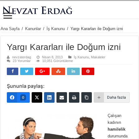
Ana Sayfa
/
Kanunlar
/
İş Kanunu
/
Yargı Kararları ile Doğum izni
Yargı Kararları ile Doğum izni
nevzaterdag
Nisan 8, 2013
İş Kanunu
,
Makaleler
23 Yorumlar
10,051 Görüntüleme
Şununla paylaş:
Daha fazla
0
Çalışan
kadının
hamilelik
durumunda