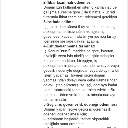
2-İhbar tazminatı ödenmesi
Doğum izni kullanırken işten çıkarılan işçiye
çalışma süresine göre 2 ile 8 haftalık ücreti
tutarında ihbar tazminatı ödenmesi gerekiyor.
3-İşe iade edilme
İşçinin kıdem süresi 6 ay ve üzerinde ise iş
sözleşmesi belirsiz süreli ve işyeri iş
güvencesi kapsamında bir yer ise işçi bir ay
içerisinde işe iade davası açabilir.
4-Eşit davranmama tazminatı
İş Kanunu’nun 5. maddesine göre, işveren,
biyolojik veya işin niteliğine ilişkin sebepler
zorunlu kılmadıkça, bir işçiye, iş
sözleşmesinin sona ermesinde, cinsiyet veya
gebelik nedeniyle doğrudan veya dolaylı farklı
işlem yapamaz. İşveren işçiyi doğum
yapmasından dolayı veya gebe kalmasından
dolayı işten çıkarmış ise işçi, dört aya kadar
ücreti tutarındaki tazminat talep edebilir. Bu
tazminat, ihbar ve kıdem tazminatından ayrı
bir tazminattır.
5-Geçici iş göremezlik ödeneği ödenmesi
Doğum yapan işçiye geçici iş göremezlik
ödeneği ödenebilmesi için;
– İstirahatın başladığı tarihte sigortalılık
niteliğinin sona ermemesi,