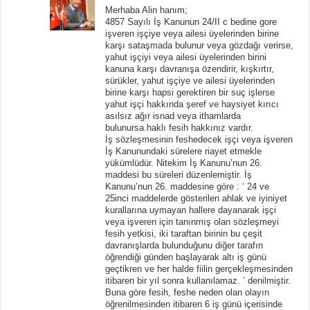
Merhaba Alin hanım;
4857 Sayılı İş Kanunun 24/II c bedine gore
işveren işçiye veya ailesi üyelerinden birine
karşı sataşmada bulunur veya gözdağı verirse,
yahut işçiyi veya ailesi üyelerinden birini
kanuna karşı davranışa özendirir, kışkırtır,
sürükler, yahut işçiye ve ailesi üyelerinden
birine karşı hapsi gerektiren bir suç işlerse
yahut işçi hakkında şeref ve haysiyet kırıcı
asılsız ağır isnad veya ithamlarda
bulunursa.haklı fesih hakkınız vardır.
İş sözleşmesinin feshedecek işçi veya işveren
İş Kanunundaki sürelere riayet etmekle
yükümlüdür. Nitekim İş Kanunu’nun 26.
maddesi bu süreleri düzenlemiştir. İş
Kanunu’nun 26. maddesine göre : ‘ 24 ve
25inci maddelerde gösterilen ahlak ve iyiniyet
kurallarına uymayan hallere dayanarak işçi
veya işveren için tanınmış olan sözleşmeyi
fesih yetkisi, iki taraftan birinin bu çeşit
davranışlarda bulunduğunu diğer tarafın
öğrendiği günden başlayarak altı iş günü
geçtikren ve her halde fiilin gerçekleşmesinden
itibaren bir yıl sonra kullanılamaz. ’ denilmiştir.
Buna göre fesih, feshe neden olan olayın
öğrenilmesinden itibaren 6 iş günü içerisinde