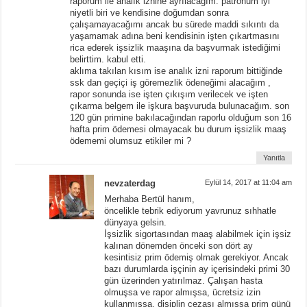
raporum ile analık iznine ayrılacağım. patronum iyi
niyetli biri ve kendisine doğumdan sonra
çalışamayacağımı ancak bu sürede maddi sıkıntı da
yaşamamak adına beni kendisinin işten çıkartmasını
rica ederek işsizlik maaşına da başvurmak istediğimi
belirttim. kabul etti.
aklıma takılan kısım ise analık izni raporum bittiğinde
ssk dan geçiçi iş göremezlik ödeneğimi alacağım ,
rapor sonunda ise işten çıkışım verilecek ve işten
çıkarma belgem ile işkura başvuruda bulunacağım. son
120 gün primine bakılacağından raporlu olduğum son 16
hafta prim ödemesi olmayacak bu durum işsizlik maaş
ödememi olumsuz etikiler mi ?
Yanıtla
nevzaterdag
Eylül 14, 2017 at 11:04 am
Merhaba Bertül hanım,
öncelikle tebrik ediyorum yavrunuz sıhhatle
dünyaya gelsin.
İşsizlik sigortasından maaş alabilmek için işsiz
kalınan dönemden önceki son dört ay
kesintisiz prim ödemiş olmak gerekiyor. Ancak
bazı durumlarda işçinin ay içerisindeki primi 30
gün üzerinden yatırılmaz. Çalışan hasta
olmuşsa ve rapor almışsa, ücretsiz izin
kullanmışsa, disiplin cezası almışsa prim günü