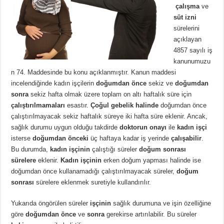
çalışma
ve
süt izni
sürelerini
açıklayan
4857 sayılı iş
kanunumuzu
n 74. Maddesinde bu konu açıklanmıştır. Kanun maddesi
incelendiğinde
kadın işçilerin
doğumdan önce
sekiz ve
doğumdan
sonra
sekiz hafta olmak üzere toplam on altı haftalık süre için
çalıştırılmamaları
esastır.
Çoğul gebelik halinde
doğumdan önce
çalıştırılmayacak sekiz haftalık süreye iki hafta süre eklenir. Ancak,
sağlık durumu uygun olduğu takdirde
doktorun onayı
ile
kadın işçi
isterse
doğumdan önceki
üç haftaya kadar iş yerinde
çalışabilir
.
Bu durumda,
kadın işçinin
çalıştığı süreler
doğum sonrası
sürelere
eklenir.
Kadın işçinin
erken doğum yapması halinde ise
doğumdan önce kullanamadığı çalıştırılmayacak süreler,
doğum
sonrası
sürelere eklenmek suretiyle kullandırılır.
Yukarıda öngörülen süreler
işçinin
sağlık durumuna ve işin özelliğine
göre
doğumdan önce
ve
sonra
gerekirse artırılabilir. Bu süreler