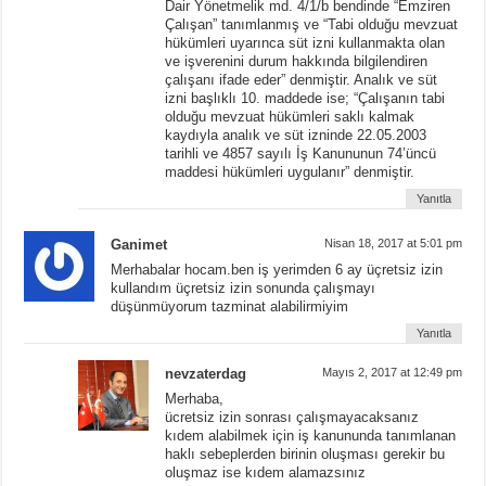
Dair Yönetmelik md. 4/1/b bendinde “Emziren
Çalışan” tanımlanmış ve “Tabi olduğu mevzuat
hükümleri uyarınca süt izni kullanmakta olan
ve işverenini durum hakkında bilgilendiren
çalışanı ifade eder” denmiştir. Analık ve süt
izni başlıklı 10. maddede ise; “Çalışanın tabi
olduğu mevzuat hükümleri saklı kalmak
kaydıyla analık ve süt izninde 22.05.2003
tarihli ve 4857 sayılı İş Kanununun 74’üncü
maddesi hükümleri uygulanır” denmiştir.
Yanıtla
Ganimet
Nisan 18, 2017 at 5:01 pm
Merhabalar hocam.ben iş yerimden 6 ay üçretsiz izin
kullandım üçretsiz izin sonunda çalışmayı
düşünmüyorum tazminat alabilirmiyim
Yanıtla
nevzaterdag
Mayıs 2, 2017 at 12:49 pm
Merhaba,
ücretsiz izin sonrası çalışmayacaksanız
kıdem alabilmek için iş kanununda tanımlanan
haklı sebeplerden birinin oluşması gerekir bu
oluşmaz ise kıdem alamazsınız