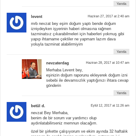
Yanıtla
levent
Haziran 27, 2017 at 2:40 am
mrb nevzat bey eşim doğum yaptı bende doğum
izniydeyken işyerinin haberi olmasına rağmen
tazminatsız çıkarabilmeleri için haberleri yokmuş gibi
yapıp ihtarname çektiler ne yapmam lazım dava
yoluyla tazminat alabilirmiyim
Yanıtla
nevzaterdag
Haziran 28, 2017 at 10:47 am
Merhaba Levent bey,
eşinizin doğum raporunu ekleyerek doğum izni
sebebi ile devamsızlık yaptığınızı ihtara cevap
gönderin
Yanıtla
betül d.
Eylül 12, 2017 at 11:26 am
nevzat Bey Merhaba,
benim de bir sorum var yardımcı olup
aydınlatabilirseniz memnun olacağım.
özel bir şirkette çalışıyorum ve ekim ayında 32 haftalık