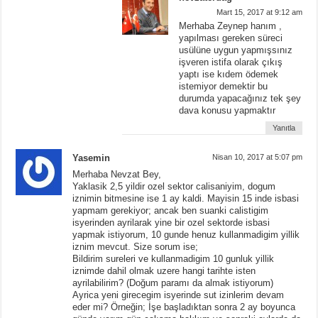
Mart 15, 2017 at 9:12 am
Merhaba Zeynep hanım ,
yapılması gereken süreci
usülüne uygun yapmışsınız
işveren istifa olarak çıkış
yaptı ise kıdem ödemek
istemiyor demektir bu
durumda yapacağınız tek şey
dava konusu yapmaktır
Yanıtla
Yasemin
Nisan 10, 2017 at 5:07 pm
Merhaba Nevzat Bey,
Yaklasik 2,5 yildir ozel sektor calisaniyim, dogum
iznimin bitmesine ise 1 ay kaldi. Mayisin 15 inde isbasi
yapmam gerekiyor; ancak ben suanki calistigim
isyerinden ayrilarak yine bir ozel sektorde isbasi
yapmak istiyorum, 10 gunde henuz kullanmadigim yillik
iznim mevcut. Size sorum ise;
Bildirim sureleri ve kullanmadigim 10 gunluk yillik
iznimde dahil olmak uzere hangi tarihte isten
ayrilabilirim? (Doğum paramı da almak istiyorum)
Ayrica yeni girecegim isyerinde sut izinlerim devam
eder mi? Örneğin; İşe başladıktan sonra 2 ay boyunca