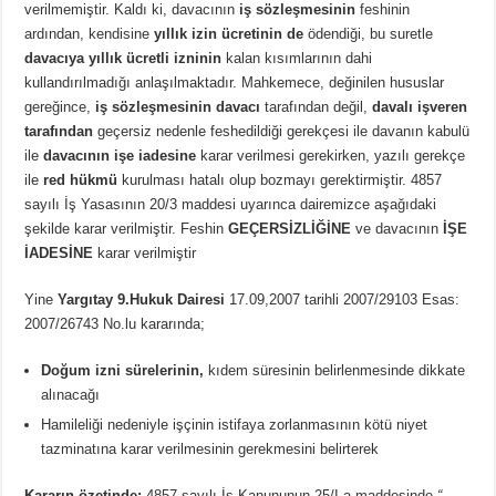
verilmemiştir. Kaldı ki, davacının
iş sözleşmesinin
feshinin
ardından, kendisine
yıllık izin ücretinin de
ödendiği, bu suretle
davacıya yıllık ücretli izninin
kalan kısımlarının dahi
kullandırılmadığı anlaşılmaktadır. Mahkemece, değinilen hususlar
gereğince,
iş sözleşmesinin davacı
tarafından değil,
davalı işveren
tarafından
geçersiz nedenle feshedildiği gerekçesi ile davanın kabulü
ile
davacının işe iadesine
karar verilmesi gerekirken, yazılı gerekçe
ile
red hükmü
kurulması hatalı olup bozmayı gerektirmiştir. 4857
sayılı İş Yasasının 20/3 maddesi uyarınca dairemizce aşağıdaki
şekilde karar verilmiştir. Feshin
GEÇERSİZLİĞİNE
ve davacının
İŞE
İADESİNE
karar verilmiştir
Yine
Yargıtay 9.Hukuk Dairesi
17.09,2007 tarihli 2007/29103 Esas:
2007/26743 No.lu kararında;
Doğum izni sürelerinin,
kıdem süresinin belirlenmesinde dikkate
alınacağı
Hamileliği nedeniyle işçinin istifaya zorlanmasının kötü niyet
tazminatına karar verilmesinin gerekmesini belirterek
Kararın özetinde:
4857 sayılı İş Kanununun 25/I-a maddesinde
“…