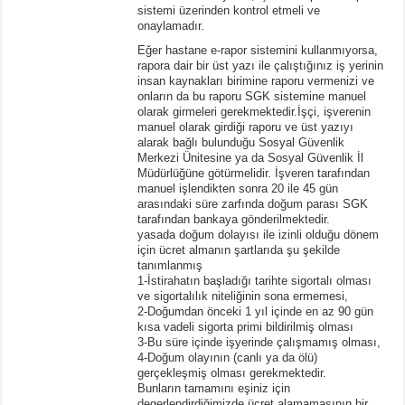
sistemi üzerinden kontrol etmeli ve
onaylamadır.
Eğer hastane e-rapor sistemini kullanmıyorsa,
rapora dair bir üst yazı ile çalıştığınız iş yerinin
insan kaynakları birimine raporu vermenizi ve
onların da bu raporu SGK sistemine manuel
olarak girmeleri gerekmektedir.İşçi, işverenin
manuel olarak girdiği raporu ve üst yazıyı
alarak bağlı bulunduğu Sosyal Güvenlik
Merkezi Ünitesine ya da Sosyal Güvenlik İl
Müdürlüğüne götürmelidir. İşveren tarafından
manuel işlendikten sonra 20 ile 45 gün
arasındaki süre zarfında doğum parası SGK
tarafından bankaya gönderilmektedir.
yasada doğum dolayısı ile izinli olduğu dönem
için ücret almanın şartlarıda şu şekilde
tanımlanmış
1-İstirahatın başladığı tarihte sigortalı olması
ve sigortalılık niteliğinin sona ermemesi,
2-Doğumdan önceki 1 yıl içinde en az 90 gün
kısa vadeli sigorta primi bildirilmiş olması
3-Bu süre içinde işyerinde çalışmamış olması,
4-Doğum olayının (canlı ya da ölü)
gerçekleşmiş olması gerekmektedir.
Bunların tamamını eşiniz için
degerlendirdiğimizde ücret alamamasının bir