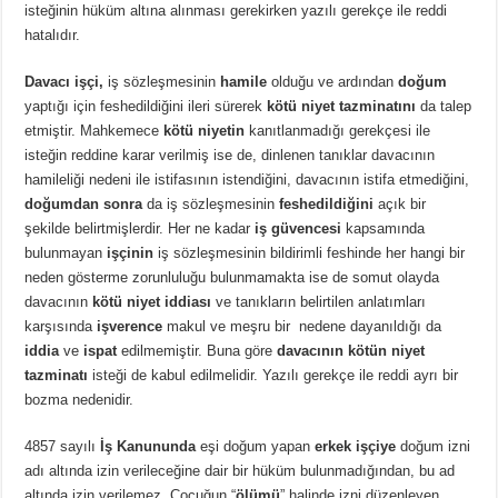
isteğinin hüküm altına alınması gerekirken yazılı gerekçe ile reddi
hatalıdır.
Davacı işçi,
iş sözleşmesinin
hamile
olduğu ve ardından
doğum
yaptığı için feshedildiğini ileri sürerek
kötü niyet tazminatını
da talep
etmiştir. Mahkemece
kötü niyetin
kanıtlanmadığı gerekçesi ile
isteğin reddine karar verilmiş ise de, dinlenen tanıklar davacının
hamileliği nedeni ile istifasının istendiğini, davacının istifa etmediğini,
doğumdan sonra
da iş sözleşmesinin
feshedildiğini
açık bir
şekilde belirtmişlerdir. Her ne kadar
iş güvencesi
kapsamında
bulunmayan
işçinin
iş sözleşmesinin bildirimli feshinde her hangi bir
neden gösterme zorunluluğu bulunmamakta ise de somut olayda
davacının
kötü niyet iddiası
ve tanıkların belirtilen anlatımları
karşısında
işverence
makul ve meşru bir nedene dayanıldığı da
iddia
ve
ispat
edilmemiştir. Buna göre
davacının kötün niyet
tazminatı
isteği de kabul edilmelidir. Yazılı gerekçe ile reddi ayrı bir
bozma nedenidir.
4857 sayılı
İş Kanununda
eşi doğum yapan
erkek işçiye
doğum izni
adı altında izin verileceğine dair bir hüküm bulunmadığından, bu ad
altında izin verilemez. Çocuğun “
ölümü
” halinde izni düzenleyen