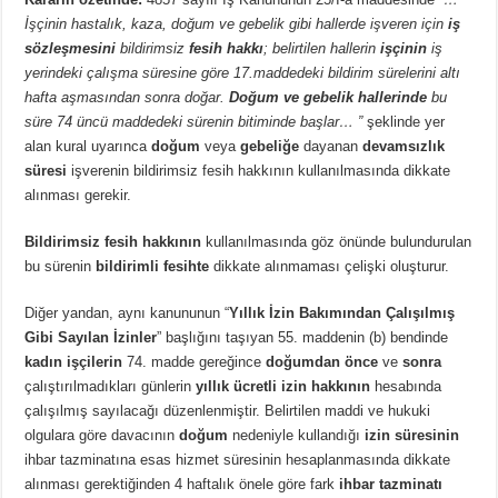
İşçinin hastalık, kaza, doğum ve gebelik gibi hallerde işveren için
iş
sözleşmesini
bildirimsiz
fesih hakkı
; belirtilen hallerin
işçinin
iş
yerindeki çalışma süresine göre 17.maddedeki bildirim sürelerini altı
hafta aşmasından sonra doğar.
Doğum ve gebelik hallerinde
bu
süre 74 üncü maddedeki sürenin bitiminde başlar… ”
şeklinde yer
alan kural uyarınca
doğum
veya
gebeliğe
dayanan
devamsızlık
süresi
işverenin bildirimsiz fesih hakkının kullanılmasında dikkate
alınması gerekir.
Bildirimsiz fesih hakkının
kullanılmasında göz önünde bulundurulan
bu sürenin
bildirimli fesihte
dikkate alınmaması çelişki oluşturur.
Diğer yandan, aynı kanununun “
Yıllık İzin Bakımından Çalışılmış
Gibi Sayılan İzinler
” başlığını taşıyan 55. maddenin (b) bendinde
kadın işçilerin
74. madde gereğince
doğumdan önce
ve
sonra
çalıştırılmadıkları günlerin
yıllık ücretli izin hakkının
hesabında
çalışılmış sayılacağı düzenlenmiştir. Belirtilen maddi ve hukuki
olgulara göre davacının
doğum
nedeniyle kullandığı
izin süresinin
ihbar tazminatına esas hizmet süresinin hesaplanmasında dikkate
alınması gerektiğinden 4 haftalık önele göre fark
ihbar tazminatı