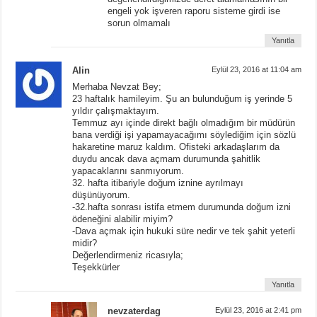
engeli yok işveren raporu sisteme girdi ise
sorun olmamalı
Yanıtla
Alin
Eylül 23, 2016 at 11:04 am
Merhaba Nevzat Bey;
23 haftalık hamileyim. Şu an bulunduğum iş yerinde 5
yıldır çalışmaktayım.
Temmuz ayı içinde direkt bağlı olmadığım bir müdürün
bana verdiği işi yapamayacağımı söylediğim için sözlü
hakaretine maruz kaldım. Ofisteki arkadaşlarım da
duydu ancak dava açmam durumunda şahitlik
yapacaklarını sanmıyorum.
32. hafta itibariyle doğum iznine ayrılmayı
düşünüyorum.
-32.hafta sonrası istifa etmem durumunda doğum izni
ödeneğini alabilir miyim?
-Dava açmak için hukuki süre nedir ve tek şahit yeterli
midir?
Değerlendirmeniz ricasıyla;
Teşekkürler
Yanıtla
nevzaterdag
Eylül 23, 2016 at 2:41 pm