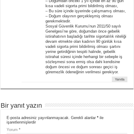
– Doğumdan önceki 1 yıl içinde en az 90 gün
kısa vadeli sigorta primi bildirilmiş olması,
– Bu süre içinde işyerinde çalışmamış olması,
– Doğum olayının gerçekleşmiş olması
gerekmektedir.
Sosyal Güvenlik Kurumu’nun 2011/50 sayılı
Genelgesi’ne göre, doğumdan önce gebelik
istirahatının başladığı tarihte sigortalılık niteliği
devam etmekte olan kadının 90 günlük kısa
vadeli sigorta primi bildirilmiş olması şartını
yerine getirdiğinin tespiti halinde, gebelik
istirahat süresi içinde herhangi bir sebeple iş
sözleşmesi sona ermiş olsa dahi kendisine
doğum öncesi ve doğum sonrası geçici iş
göremezlik ödeneğinin verilmesi gerekiyor.
Yanıtla
Bir yanıt yazın
E-posta adresiniz yayınlanmayacak.
Gerekli alanlar
*
ile
işaretlenmişlerdir
Yorum
*