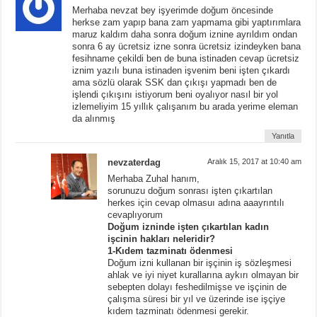
Merhaba nevzat bey işyerimde doğum öncesinde
herkse zam yapıp bana zam yapmama gibi yaptırımlara
maruz kaldım daha sonra doğum iznine ayrıldım ondan
sonra 6 ay ücretsiz izne sonra ücretsiz izindeyken bana
fesihname çekildi ben de buna istinaden cevap ücretsiz
iznim yazılı buna istinaden işvenim beni işten çıkardı
ama sözlü olarak SSK dan çıkışı yapmadı ben de
işlendi çıkışını istiyorum beni oyalıyor nasıl bir yol
izlemeliyim 15 yıllık çalışanım bu arada yerime eleman
da alınmış
Yanıtla
nevzaterdag
Aralık 15, 2017 at 10:40 am
Merhaba Zuhal hanım,
sorunuzu doğum sonrası işten çıkartılan
herkes için cevap olmasuı adına aaayrıntılı
cevaplıyorum
Doğum izninde işten çıkartılan kadın
işcinin hakları neleridir?
1-Kıdem tazminatı ödenmesi
Doğum izni kullanan bir işçinin iş sözleşmesi
ahlak ve iyi niyet kurallarına aykırı olmayan bir
sebepten dolayı feshedilmişse ve işçinin de
çalışma süresi bir yıl ve üzerinde ise işçiye
kıdem tazminatı ödenmesi gerekir.