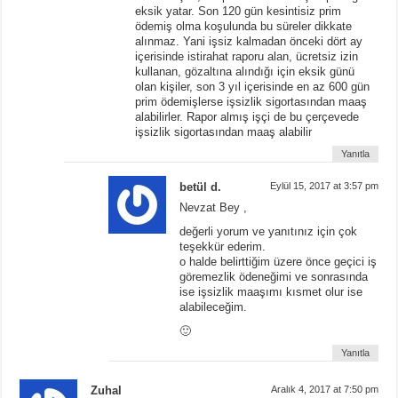
eksik yatar. Son 120 gün kesintisiz prim
ödemiş olma koşulunda bu süreler dikkate
alınmaz. Yani işsiz kalmadan önceki dört ay
içerisinde istirahat raporu alan, ücretsiz izin
kullanan, gözaltına alındığı için eksik günü
olan kişiler, son 3 yıl içerisinde en az 600 gün
prim ödemişlerse işsizlik sigortasından maaş
alabilirler. Rapor almış işçi de bu çerçevede
işsizlik sigortasından maaş alabilir
Yanıtla
betül d.
Eylül 15, 2017 at 3:57 pm
Nevzat Bey ,
değerli yorum ve yanıtınız için çok
teşekkür ederim.
o halde belirttiğim üzere önce geçici iş
göremezlik ödeneğimi ve sonrasında
ise işsizlik maaşımı kısmet olur ise
alabileceğim.
🙂
Yanıtla
Zuhal
Aralık 4, 2017 at 7:50 pm