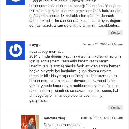
“Doğum izni sürelerinin, kıdem süresinin
belirlenmesinde dikkate alınacağı ” ifadesindeki doğum
izin süresi ile yalnızca tekil gebeliklerde 16 haftalık olan
çoğul gebeliklerde 18 haftalık olan süre mi denmek
istenmektedir.. bu izin sonrası kullanılan 6 aylık doğum
sonrası ücretsiz izin de dikkate alınır mı..teşekkürler..
Yanıtla
duygu
Temmuz 26, 2016 at 1:55 pm
nevzat bey merhaba,
2014 yılında doğum yaptım ve süt izni kullanamadığım
için iş sozleşmemi fesh edip kıdem tazminatımıı
istedim.tabi iş sozleşmesini fesh ettikten sonra hemen
başka bir yede işe başladım. şuan davam devam
etmekte bilir kişiye rapor edilmişti kıdem tazmınatım
belirlenmiş fakat bilir kişi ” davacının tazmınat hakkı
yoktur yinede karar sayın mahkeme heyetinin ”gibi bir
ifade belirtmiş. şimdi sizce davam nasıl bir sonuç hal
alır.??görüşlerininizi söylerseniz sevinirim iyi
çalışmalar.
Yanıtla
nevzaterdag
Temmuz 27, 2016 at 11:59 am
Duygu hanım merhaba,