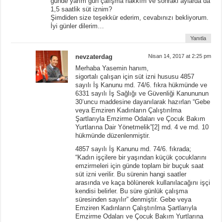
günde yarım gün çalışma hakkım ve sonraki aylarda da
1,5 saatlik süt iznim?
Şimdiden size teşekkür ederim, cevabınızı bekliyorum.
İyi günler dilerim…
Yanıtla
nevzaterdag
Nisan 14, 2017 at 2:25 pm
Merhaba Yasemin hanım,
sigortalı çalışan için süt izni hususu 4857
sayılı İş Kanunu md. 74/6. fıkra hükmünde ve
6331 sayılı İş Sağlığı ve Güvenliği Kanununun
30’uncu maddesine dayanılarak hazırlan “Gebe
veya Emziren Kadınların Çalıştırılma
Şartlarıyla Emzirme Odaları ve Çocuk Bakım
Yurtlarına Dair Yönetmelik”[2] md. 4 ve md. 10
hükmünde düzenlenmiştir.
4857 sayılı İş Kanunu md. 74/6. fıkrada;
“Kadın işçilere bir yaşından küçük çocuklarını
emzirmeleri için günde toplam bir buçuk saat
süt izni verilir. Bu sürenin hangi saatler
arasında ve kaça bölünerek kullanılacağını işçi
kendisi belirler. Bu süre günlük çalışma
süresinden sayılır” denmiştir. Gebe veya
Emziren Kadınların Çalıştırılma Şartlarıyla
Emzirme Odaları ve Çocuk Bakım Yurtlarına