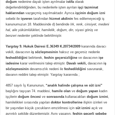
doğum
nedenine dayalı işten ayrılmalar
istifa
olarak
değerlendirildiğinden, bu nedenlerle işten ayrılan
işçi tazminat
haklarından
vazgeçmiş sayılmaktadır. Ayrıca
işçinin doğum izni
sebebi ile
işveren
tarafından
hizmet akdinin
fes edilemeyeceği iş
kanunumuzun 18. Maddesinde d) bendinde
Irk, renk, cinsiyet, medeni
hal, aile yükümlülükleri, hamilelik, doğum, din, siyasi görüş ve
benzeri nedenler
şeklinde belirtilmiştir.
Yargıtay 9. Hukuk Dairesi E.36349 K.20734/2009
kararında davacı
vekili, davacının
iş sözleşmesinin
haksız ve geçersiz nedenle
feshedildiğini
belirterek,
feshin geçersizliğine
ve davacının
işe
iadesine
karar verilmesini talep etmiştir.
Davalı vekili,
davacının
iş
sözleşmesinin
devamsızlık nedeni ile
feshedildiğini
savunarak,
davanın reddini talep etmiştir. Yargıtay kararında ;
4857 sayılı İş Kanununun,
“analık halinde çalışma ve süt izni”
başlığını taşıyan 74. maddesi,
hamile olan
ve
doğum yapan
kadın
işçilerin
doğum öncesi
ve
sonrasında
kullanacakları
doğum iznini
,
hamilelikleri sırasında yapılan
doktor kontrollerine
ilişkin izinleri ve
bir yaşından küçük çocukların emzirilmesi için
süt iznini
açık ve
ayrıntılı şekilde düzenlemiştir. Aynı yasanın,
feshin geçerli sebebe