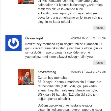
bilirkişi kanaatini belirtmiş mahkeme şuna
bakacaktır süt izninizi kullanmayı yazılı talep
etmişmisiniz ve işverende bunu
kullandırmayacağını yazılı beyan etmişmi
beyanlar var ise muhtemelen lehinize yok ise
aleyhinize karar çıkabilir
Yanıtla
Özkan öğüt
Ağustos 16, 2016 at 5:12 pm
Nevzat bey merhaba eşim doğum iznine cikmadan 11
gun ücretsiz izine cikardılar iş yeri hasta oldgu için ve
şimdi doğüm raporu parasını sgk ödemiyo ne
yapmaliyız kimi kime sikayet edecgm bilmiyırum
Yanıtla
nevzaterdag
Ağustos 17, 2016 at 2:40 pm
Özkan bey merhaba,
5510 sayılı Kanun 4.maddesinin 1.fıkrasının
“a” bendine tabi (eski SSK) çalışan kadın
aranan koşulları sağlamış olması şartıyla,
SGK’dan 16 haftalık (112 günlük) süre için
doğum parası alınabilir.
Doğum gerçekleşti ve hastane e-rapor
sistemini kullanıyorsa, işveren raporu e-rapor