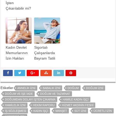
İşten
Çıkarılabilir mi?
Kadın Devlet
Sigortalı
Memurlarının
Çalışanlarda
İzin Hakları
Bayram Tatili
Etiketler
ANNELIK İZNI
BABALIK İZNI
DOĞUM
DOĞUM İZNI
DOĞUM VE İŞE İADE
DOĞUM VE TAZMINAT
DOĞUMDAN DOLAYI İŞTEN ÇIKARMA
HAMILE KADIN İŞÇI
HAMILELIK İZNI
HEKIM RAPORU
HIZMET AKDININ FESHI
İŞ SÖZLEŞMESI
KADIN İŞÇI
MANŞET
SÜT İZNI
ÜCRETLI IZIN