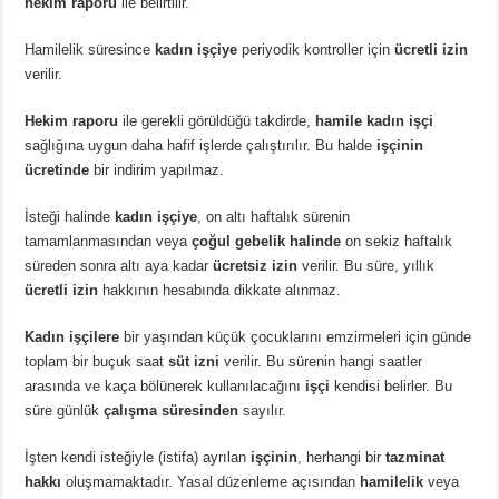
hekim raporu
ile belirtilir.
Hamilelik süresince
kadın işçiye
periyodik kontroller için
ücretli izin
verilir.
Hekim raporu
ile gerekli görüldüğü takdirde,
hamile kadın işçi
sağlığına uygun daha hafif işlerde çalıştırılır. Bu halde
işçinin
ücretinde
bir indirim yapılmaz.
İsteği halinde
kadın işçiye
, on altı haftalık sürenin
tamamlanmasından veya
çoğul gebelik halinde
on sekiz haftalık
süreden sonra altı aya kadar
ücretsiz izin
verilir. Bu süre, yıllık
ücretli izin
hakkının hesabında dikkate alınmaz.
Kadın işçilere
bir yaşından küçük çocuklarını emzirmeleri için günde
toplam bir buçuk saat
süt izni
verilir. Bu sürenin hangi saatler
arasında ve kaça bölünerek kullanılacağını
işçi
kendisi belirler. Bu
süre günlük
çalışma süresinden
sayılır.
İşten kendi isteğiyle (istifa) ayrılan
işçinin
, herhangi bir
tazminat
hakkı
oluşmamaktadır. Yasal düzenleme açısından
hamilelik
veya