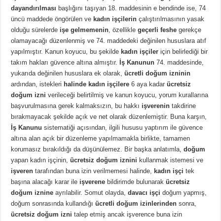
dayandırılması
başlığını taşıyan 18. maddesinin e bendinde ise, 74
üncü maddede öngörülen ve
kadın işçilerin
çalıştırılmasının yasak
olduğu sürelerde
işe gelmemenin
, özellikle
geçerli feshe
gerekçe
olamayacağı düzenlenmiş ve 74. maddedeki değinilen hususlara atıf
yapılmıştır. Kanun koyucu, bu şekilde
kadın işçiler
için belirlediği bir
takım hakları güvence altına almıştır.
İş Kanunun
74. maddesinde,
yukarıda değinilen hususlara ek olarak,
ücretli doğum izninin
ardından, istekleri
halinde kadın işçilere
6 aya kadar
ücretsiz
doğum izni
verileceği belirtilmiş ve kanun koyucu, yorum kurallarına
başvurulmasına gerek kalmaksızın, bu hakkı
işverenin
takdirine
bırakmayacak şekilde açık ve net olarak düzenlemiştir. Buna karşın,
İş Kanunu
sistematiği açısından, ilgili hususu yaptırım ile güvence
altına alan açık bir düzenleme yapılmamakla birlikte, tamamen
korumasız bırakıldığı da düşünülemez. Bir başka anlatımla,
doğum
yapan kadın işçinin,
ücretsiz doğum iznini
kullanmak istemesi ve
işveren
tarafından buna izin verilmemesi halinde,
kadın işçi
tek
başına alacağı karar ile
işverene
bildirimde bulunarak
ücretsiz
doğum iznine
ayrılabilir. Somut olayda,
davacı işçi
doğum yapmış,
doğum sonrasında kullandığı
ücretli doğum izinlerinden
sonra,
ücretsiz doğum izni
talep etmiş ancak işverence buna izin