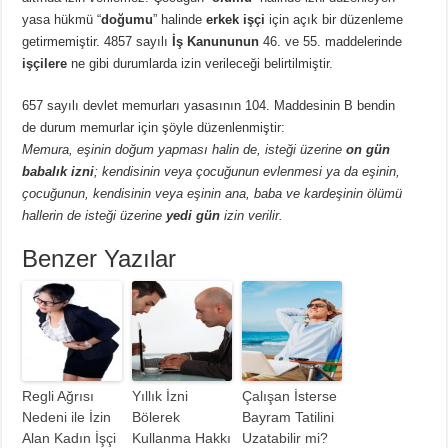
yasa hükmü “
doğumu
” halinde
erkek işçi
için açık bir düzenleme
getirmemiştir. 4857 sayılı
İş Kanununun
46. ve 55. maddelerinde
işçilere
ne gibi durumlarda izin verileceği belirtilmiştir.
657 sayılı devlet memurları yasasının 104. Maddesinin B bendin
de durum memurlar için şöyle düzenlenmiştir:
Memura, eşinin doğum yapması halin de, isteği üzerine
on gün
babalık izni
; kendisinin veya çocuğunun evlenmesi ya da eşinin,
çocuğunun, kendisinin veya eşinin ana, baba ve kardeşinin ölümü
hallerin de isteği üzerine
yedi gün
izin verilir.
Benzer Yazılar
Regli Ağrısı
Yıllık İzni
Çalışan İsterse
Nedeni ile İzin
Bölerek
Bayram Tatilini
Alan Kadın İşçi
Kullanma Hakkı
Uzatabilir mi?