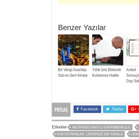
Benzer Yazılar
Bir Vergi Avantajı
Yıllık İzni Bölerek
Anket
Sat ve Geri Kirala
Kullanma Hakkı
Sonuçla
Dışı Sat
Facebook
Twitter
Paylaş
Etiketler
AKTIFINDE KAYITLI GAYRIMENKULÜ
KVK İSTISNALAR. LEASINGE SAT KIRALA
LEAS