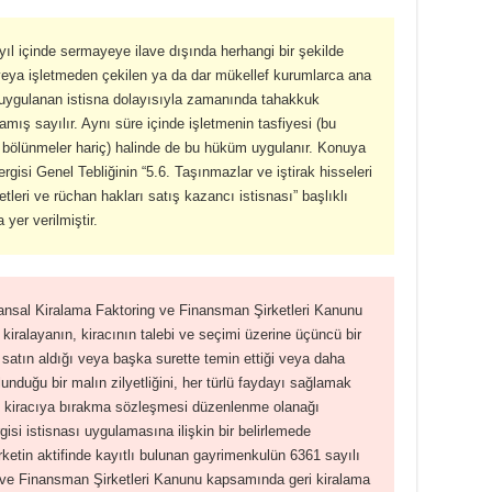
yıl içinde sermayeye ilave dışında herhangi bir şekilde
veya işletmeden çekilen ya da dar mükellef kurumlarca ana
 uygulanan istisna dolayısıyla zamanında tahakkuk
ramış sayılır. Aynı süre içinde işletmenin tasfiyesi (bu
 bölünmeler hariç) halinde de bu hüküm uygulanır. Konuya
ergisi Genel Tebliğinin “5.6. Taşınmazlar ve iştirak hisseleri
netleri ve rüchan hakları satış kazancı istisnası” başlıklı
 yer verilmiştir.
nansal Kiralama Faktoring ve Finansman Şirketleri Kanunu
 kiralayanın, kiracının talebi ve seçimi üzerine üçüncü bir
 satın aldığı veya başka surette temin ettiği veya daha
unduğu bir malın zilyetliğini, her türlü faydayı sağlamak
da, kiracıya bırakma sözleşmesi düzenlenme olanağı
isi istisnası uygulamasına ilişkin bir belirlemede
ketin aktifinde kayıtlı bulunan gayrimenkulün 6361 sayılı
 ve Finansman Şirketleri Kanunu kapsamında geri kiralama