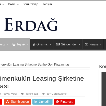
r
Basın
Soru Cevap
İletişim
ergi
Teşvik
Girişimci
Gündemden
Finans
menkulün Leasing Şirketine Satılıp Geri Kiralanması
Ko
rimenkulün Leasing Şirketine
ması
r
,
Teşvik
,
Vergi
Yorum Yap
697 Görüntüleme
+
Stumbleupon
LinkedIn
Pinterest