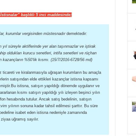
stisnalar” başlıklı 5 inci maddesinde;
çlar, kurumlar vergisinden müstesnadır
demektedir
:
 yıl süreyle aktiflerinde yer alan taşınmazlar ve iştirak
ahip oldukları kurucu senetleri, intifa senetleri ve rüçhan
n kazançların %50’lik kısmı. (15/7/2016-6728/56 md)
ticareti ve kiralanmasıyla uğraşan kurumların bu amaçla
rlerin satışından elde ettikleri kazançlar istisna kapsamı
lmiştir.Bu istisna, satışın yapıldığı dönemde uygulanır ve
rarlanan kısmı satışın yapıldığı yılı izleyen beşinci yılın
fon hesabında tutulur. Ancak satış bedelinin, satışın
akvim yılının sonuna kadar tahsil edilmesi şarttır. Bu süre
 bedeline isabet eden istisna nedeniyle zamanında
 ziyaa uğramış sayılır.