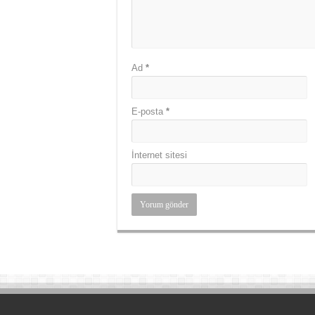
Ad
*
E-posta
*
İnternet sitesi