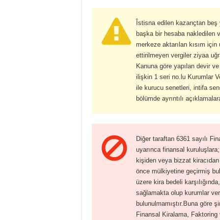
Îstisna edilen kazançtan beş 
başka bir hesaba nakledilen 
merkeze aktarılan kısım için
ettirilmeyen vergiler ziyaa uğ
Kanuna göre yapılan devir ve
ilişkin 1 seri no.lu Kurumlar V
ile kurucu senetleri, intifa se
bölümde ayrıntılı açıklamalara
Diğer taraftan 6361 sayılı Fi
uyarınca finansal kuruluşlara;
kişiden veya bizzat kiracıdan
önce mülkiyetine geçirmiş bul
üzere kira bedeli karşılığın
sağlamakta olup kurumlar verg
bulunulmamıştır.Buna göre şir
Finansal Kiralama, Faktoring