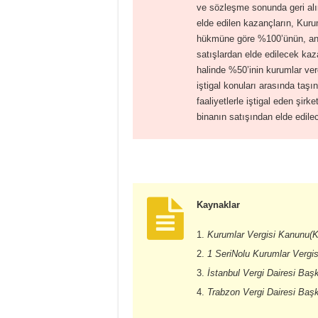
ve sözleşme sonunda geri alın
elde edilen kazançların, Kuru
hükmüne göre %100’ünün, an
satışlardan elde edilecek kaza
halinde %50’inin kurumlar ve
iştigal konuları arasında taşın
faaliyetlerle iştigal eden şirk
binanın satışından elde edil
Kaynaklar
Kurumlar Vergisi Kanunu(KVK
1 SeriNolu Kurumlar Vergisi 
İstanbul Vergi Dairesi Baş
Trabzon Vergi Dairesi Baş