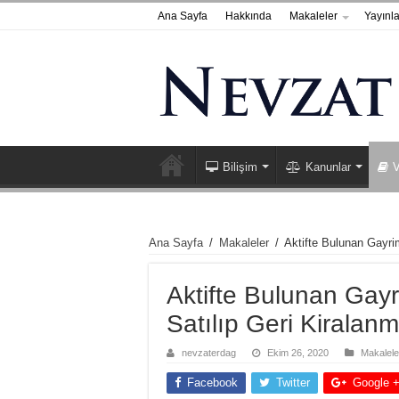
Ana Sayfa
Hakkında
Makaleler
Yayınla
Bilişim
Kanunlar
V
Ana Sayfa
/
Makaleler
/
Aktifte Bulunan Gayri
Aktifte Bulunan Gay
Satılıp Geri Kiralan
nevzaterdag
Ekim 26, 2020
Makalele
Facebook
Twitter
Google 