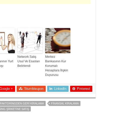
Network Satış
Merkez
rının Yurt
Usul Ve Esasları
Bankasının Kur
ışı
Belirlendi
Korumalı
Hesaplara İlişkin
Duyurusu
Google +
Stumbleupon
LinkedIn
Pinterest
FAKTORINGDEN GERI KIRALAMA
FINANSAL KIRALAMA
ING ŞIRKETINE SATIŞ