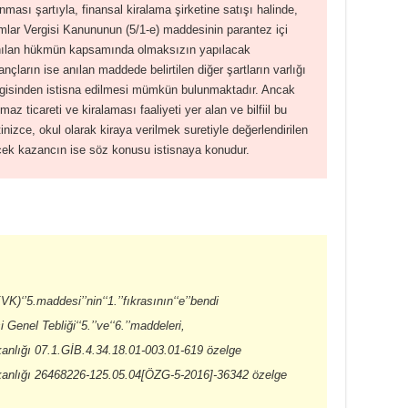
ması şartıyla, finansal kiralama şirketine satışı halinde,
mlar Vergisi Kanununun (5/1-e) maddesinin parantez içi
ılan hükmün kapsamında olmaksızın yapılacak
nçların ise anılan maddede belirtilen diğer şartların varlığı
rgisinden istisna edilmesi mümkün bulunmaktadır. Ancak
maz ticareti ve kiralaması faaliyeti yer alan ve bilfiil bu
etinizce, okul olarak kiraya verilmek suretiyle değerlendirilen
ecek kazancın ise söz konusu istisnaya konudur.
)‘’5.maddesi’’nin‘‘1.’’fıkrasının‘‘e’’bendi
Genel Tebliği‘‘5.’’ve‘‘6.’’maddeleri,
kanlığı 07.1.GİB.4.34.18.01-003.01-619 özelge
kanlığı 26468226-125.05.04[ÖZG-5-2016]-36342 özelge