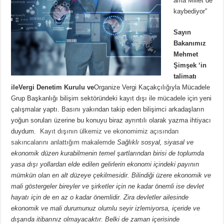
ama Millet de
kaybediyor”
Sayın
Bakanımız
Mehmet
Şimşek ‘in
talimatı
ile
Vergi Denetim Kurulu ve
Organize Vergi Kaçakçılığıyla Mücadele
Grup Başkanlığı bilişim sektöründeki kayıt dışı ile mücadele için yeni
çalışmalar yaptı. Basını yakından takip eden bilişimci arkadaşların
yoğun soruları üzerine bu konuyu biraz ayrıntılı olarak yazma ihtiyacı
duydum.
Kayıt dışının ülkemiz ve ekonomimiz açısından
sakıncalarını anlattığım makalemde
Sağlıklı sosyal, siyasal ve
ekonomik düzen kurabilmenin temel şartlarından birisi de toplumda
yasa dışı yollardan elde edilen gelirlerin ekonomi içindeki payının
mümkün olan en alt düzeye çekilmesidir. Bilindiği üzere ekonomik ve
mali göstergeler bireyler ve şirketler için ne kadar önemli ise devlet
hayatı için de en az o kadar önemlidir. Zira devletler ailesinde
ekonomik ve mali durumunuz olumlu seyir izlemiyorsa, içeride ve
dışarıda itibarınız olmayacaktır. Belki de zaman içerisinde