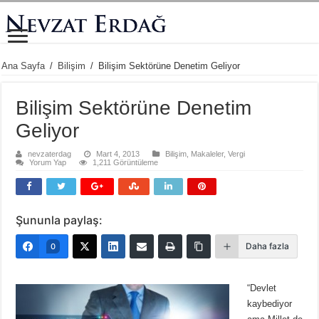
Ana Sayfa
/
Bilişim
/
Bilişim Sektörüne Denetim Geliyor
Bilişim Sektörüne Denetim
Geliyor
nevzaterdag
Mart 4, 2013
Bilişim
,
Makaleler
,
Vergi
Yorum Yap
1,211 Görüntüleme
Şununla paylaş:
Daha fazla
0
“Devlet
kaybediyor