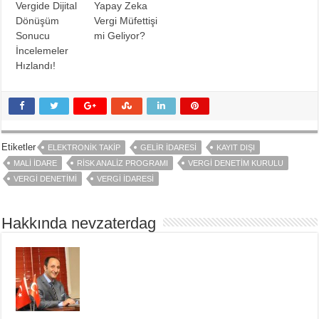
Vergide Dijital
Yapay Zeka
Dönüşüm
Vergi Müfettişi
Sonucu
mi Geliyor?
İncelemeler
Hızlandı!
Etiketler
ELEKTRONIK TAKIP
GELIR İDARESI
KAYIT DIŞI
MALI İDARE
RISK ANALIZ PROGRAMI
VERGI DENETIM KURULU
VERGI DENETIMI
VERGI IDARESI
Hakkında nevzaterdag