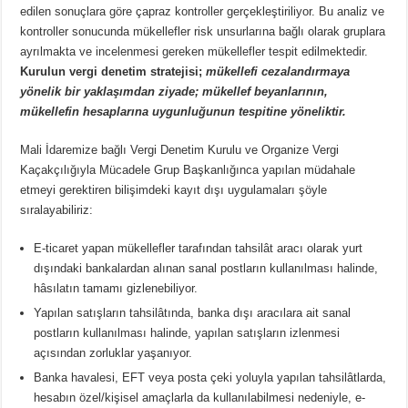
edilen sonuçlara göre çapraz kontroller gerçekleştiriliyor. Bu analiz ve
kontroller sonucunda mükellefler risk unsurlarına bağlı olarak gruplara
ayrılmakta ve incelenmesi gereken mükellefler tespit edilmektedir.
Kurulun vergi denetim stratejisi;
mükellefi cezalandırmaya
yönelik bir yaklaşımdan ziyade; mükellef beyanlarının,
mükellefin hesaplarına uygunluğunun tespitine yöneliktir.
Mali İdaremize bağlı Vergi Denetim Kurulu ve Organize Vergi
Kaçakçılığıyla Mücadele Grup Başkanlığınca yapılan müdahale
etmeyi gerektiren bilişimdeki kayıt dışı uygulamaları şöyle
sıralayabiliriz:
E-ticaret yapan mükellefler tarafından tahsilât aracı olarak yurt
dışındaki bankalardan alınan sanal postların kullanılması halinde,
hâsılatın tamamı gizlenebiliyor.
Yapılan satışların tahsilâtında, banka dışı aracılara ait sanal
postların kullanılması halinde, yapılan satışların izlenmesi
açısından zorluklar yaşanıyor.
Banka havalesi, EFT veya posta çeki yoluyla yapılan tahsilâtlarda,
hesabın özel/kişisel amaçlarla da kullanılabilmesi nedeniyle, e-