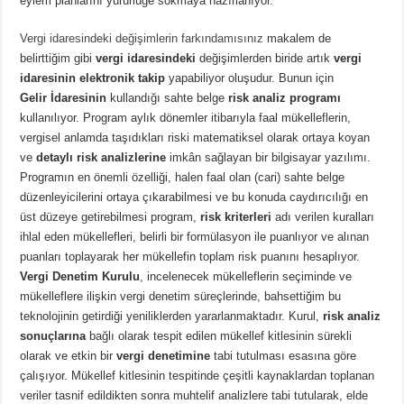
eylem planlarını yürürlüğe sokmaya hazırlanıyor.
Vergi idaresindeki değişimlerin farkındamısınız
makalem de
belirttiğim gibi
vergi idaresindeki
değişimlerden biride artık
vergi
idaresinin elektronik takip
yapabiliyor oluşudur. Bunun için
Gelir İdaresinin
kullandığı sahte belge
risk analiz programı
kullanılıyor. Program aylık dönemler itibarıyla faal mükelleflerin,
vergisel anlamda taşıdıkları riski matematiksel olarak ortaya koyan
ve
detaylı risk analizlerine
imkân sağlayan bir bilgisayar yazılımı.
Programın en önemli özelliği, halen faal olan (cari) sahte belge
düzenleyicilerini ortaya çıkarabilmesi ve bu konuda caydırıcılığı en
üst düzeye getirebilmesi program,
risk kriterleri
adı verilen kuralları
ihlal eden mükellefleri, belirli bir formülasyon ile puanlıyor ve alınan
puanları toplayarak her mükellefin toplam risk puanını hesaplıyor.
Vergi Denetim Kurulu
, incelenecek mükelleflerin seçiminde ve
mükelleflere ilişkin vergi denetim süreçlerinde, bahsettiğim bu
teknolojinin getirdiği yeniliklerden yararlanmaktadır. Kurul,
risk analiz
sonuçlarına
bağlı olarak tespit edilen mükellef kitlesinin sürekli
olarak ve etkin bir
vergi denetimine
tabi tutulması esasına göre
çalışıyor. Mükellef kitlesinin tespitinde çeşitli kaynaklardan toplanan
veriler tasnif edildikten sonra muhtelif analizlere tabi tutularak, elde