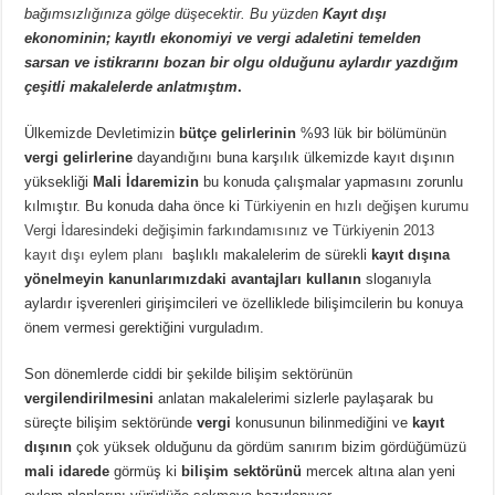
bağımsızlığınıza gölge düşecektir. Bu yüzden
Kayıt dışı
ekonominin; kayıtlı ekonomiyi ve vergi adaletini temelden
sarsan ve istikrarını bozan bir olgu olduğunu aylardır yazdığım
çeşitli makalelerde anlatmıştım
.
Ülkemizde Devletimizin
bütçe gelirlerinin
%93 lük bir bölümünün
vergi gelirlerine
dayandığını buna karşılık ülkemizde kayıt dışının
yüksekliği
Mali İdaremizin
bu konuda çalışmalar yapmasını zorunlu
kılmıştır. Bu konuda daha önce ki
Türkiyenin en hızlı değişen kurumu
Vergi İdaresindeki değişimin farkındamısınız
ve
Türkiyenin 2013
kayıt dışı eylem planı
başlıklı makalelerim de sürekli
kayıt dışına
yönelmeyin kanunlarımızdaki avantajları kullanın
sloganıyla
aylardır işverenleri girişimcileri ve özelliklede bilişimcilerin bu konuya
önem vermesi gerektiğini vurguladım.
Son dönemlerde ciddi bir şekilde bilişim sektörünün
vergilendirilmesini
anlatan makalelerimi sizlerle paylaşarak bu
süreçte bilişim sektöründe
vergi
konusunun bilinmediğini ve
kayıt
dışının
çok yüksek olduğunu da gördüm sanırım bizim gördüğümüzü
mali idarede
görmüş ki
bilişim sektörünü
mercek altına alan yeni