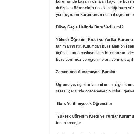
kurumun
da başarılı olmaları kaydı ile
bursl
değiştiren
öğrencinin
önceki aldığı
burs sür
yeni öğretim kurumunun
normal
öğrenim 
Dikey Geçiş Halinde Burs Verilir mi?
Yüksek Öğrenim Kredi ve Yurtlar Kurumu
tanımlanmıştır. Kurumdan
burs alan
ön lisa
üçüncü sınıfa başlayanların
burslarının
öden
burs verilmez
ve öğrenime ara vermiş sayıl
Zamanında Alınamayan Burslar
Öğrenciye;
öğretim kurumlarının, diğer kamu
süresi içerisinde ödenemeyen bursları, geriy
Burs Verilmeyecek Öğrenciler
Yüksek Öğrenim Kredi ve Yurtlar Kurumu 
tanımlanmıştır: