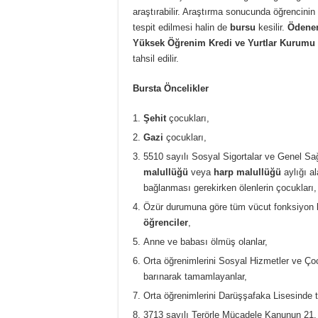
araştırabilir. Araştırma sonucunda öğrencini
tespit edilmesi halin de
bursu
kesilir.
Ödenen
Yüksek Öğrenim Kredi ve Yurtlar Kurumu
tahsil edilir.
Bursta Öncelikler
Şehit
çocukları,
Gazi
çocukları,
5510 sayılı Sosyal Sigortalar ve Genel Sa
malullüğü
veya
harp malullüğü
aylığı a
bağlanması gerekirken ölenlerin çocukları,
Özür durumuna göre tüm vücut fonksiyon k
öğrenciler
,
Anne ve babası ölmüş olanlar,
Orta öğrenimlerini Sosyal Hizmetler ve 
barınarak tamamlayanlar,
Orta öğrenimlerini Darüşşafaka Lisesinde 
3713 sayılı Terörle Mücadele Kanunun 21. m