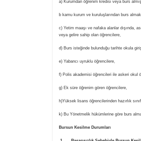
a) Kurumdan öğrenim kredisi veya burs almış
b kamu kurum ve kuruluşlarından burs almakt
c) Yetim maaşı ve nafaka alanlar dışında, asg
veya gelire sahip olan öğrencilere,
d) Burs isteğinde bulunduğu tarihte okula giriş 
e) Yabancı uyruklu öğrencilere,
f) Polis akademisi öğrencileri ile askeri okul 
g) Ek süre öğrenim gören öğrencilere,
h)Yüksek lisans öğrencilerinden hazırlık sını
k) Bu Yönetmelik hükümlerine göre burs alma
Bursun Kesilme Durumları
1.
Başarısızlık Sebebiyle Bursun Kesi