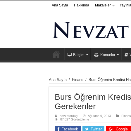
Ana Sayfa
Hakkında
Makaleler
Yayınla
Bilişim
Kanunlar
Ana Sayfa
/
Finans
/
Burs Öğrenim Kredisi Ha
Burs Öğrenim Kredis
Gerekenler
nevzaterdag
Ağustos 9, 2013
Finans
87,027 Görüntüleme
Facebook
Twitter
Google 