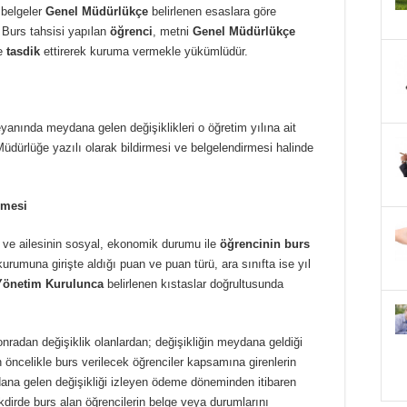
 belgeler
Genel Müdürlükçe
belirlenen esaslara göre
 Burs tahsisi yapılan
öğrenci
, metni
Genel Müdürlükçe
e
tasdik
ettirerek kuruma vermekle yükümlüdür.
nında meydana gelen değişiklikleri o öğretim yılına ait
üdürlüğe yazılı olarak bildirmesi ve belgelendirmesi halinde
lmesi
i ve ailesinin sosyal, ekonomik durumu ile
öğrencinin burs
rumuna girişte aldığı puan ve puan türü, ara sınıfta ise yıl
Yönetim Kurulunca
belirlenen kıstaslar doğrultusunda
radan değişiklik olanlardan; değişikliğin meydana geldiği
 öncelikle burs verilecek öğrenciler kapsamına girenlerin
ana gelen değişikliği izleyen ödeme döneminden itibaren
kdirde burs alan öğrencilerin belge veya durumlarını