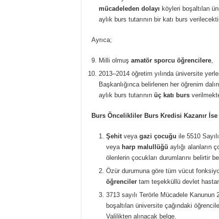
mücadeleden dolayı
köyleri boşaltılan ün
aylık burs tutarının bir katı burs verilecekti
Ayrıca;
Milli olmuş
amatör sporcu öğrencilere
,
2013–2014 öğretim yılında üniversite yer
Başkanlığınca belirlenen her öğrenim dalı
aylık burs tutarının
üç katı burs
verilmekte
Burs Öncelikliler Burs Kredisi Kazanır İse
Şehit
veya
gazi çocuğu
ile 5510 Sayıl
veya
harp malullüğü
aylığı alanların ç
ölenlerin çocukları durumlarını belirtir b
Özür durumuna göre tüm vücut fonksiyon
öğrenciler
tam teşekküllü devlet hasta
3713 sayılı Terörle Mücadele Kanunun 
boşaltılan üniversite çağındaki öğrenciler
Valilikten alınacak belge.