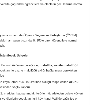
iversite çağındaki öğrencilere ve ölenlerin çocuklarına normal
r.
leştirme sınavında Öğrenci Seçme ve Yerleştirme (ÖSYM)
ndaki ham puan bazında ilk 100’e giren öğrencilere normal
dir.
 İstenilecek Belgeler
ı Kanun hükümleri gereğince;
malullük, vazife malullüğü
ocukları ile vazife malullüğü aylığı bağlanması gerekirken
elge
 kaybı oranı %40’ın üzerinde olduğu tespit edilen
özürlü
nesinden sağlık raporu
21. maddesi kapsamındaki terörle mücadeleden dolayı köyleri
 ve ölenlerin çocukları ilgili köy hangi Valiliğe bağlı ise o