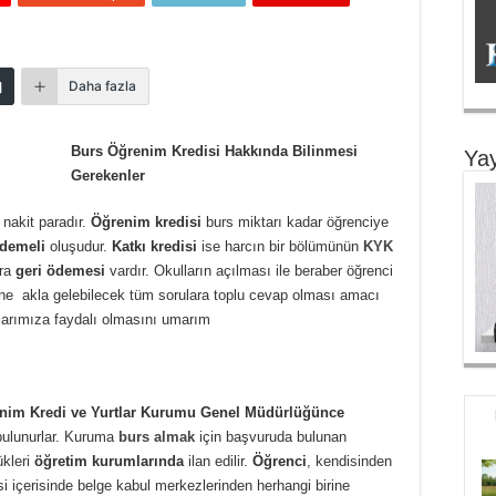
Daha fazla
Burs Öğrenim Kredisi Hakkında Bilinmesi
Yay
Gerekenler
nakit paradır.
Öğrenim kredisi
burs miktarı kadar öğrenciye
demeli
oluşudur.
Katkı kredisi
ise harcın bir bölümünün
KYK
nra
geri ödemesi
vardır. Okulların açılması ile beraber öğrenci
ine akla gelebilecek tüm sorulara toplu cevap olması amacı
larımıza faydalı olmasını umarım
nim Kredi ve Yurtlar Kurumu Genel Müdürlüğünce
 bulunurlar. Kuruma
burs almak
için başvuruda bulunan
ükleri
öğretim kurumlarında
ilan edilir.
Öğrenci
, kendisinden
i içerisinde belge kabul merkezlerinden herhangi birine