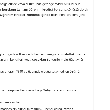
n belgelerinde veya durumunda gerçeğe aykırı bir hususun
 bursların
tamamı
öğrenim kredisi borcuna
dönüştürülerek
 Öğrenim Kredisi Yönetmeliğinde
belirlenen esaslara göre
ğlık Sigortası Kanunu hükümleri gereğince;
malullük, vazife
lanların
kendileri
veya
çocukları
ile vazife malullüğü aylığı
aybı oranı %40 ve üzerinde olduğu tespit edilen
özürlü
Çocuk Esirgeme Kurumuna bağlı
Yetiştirme Yurtlarında
tamamlayanlar,
addesinin birinci fıkrasının (ı) bendi gereği
terörle