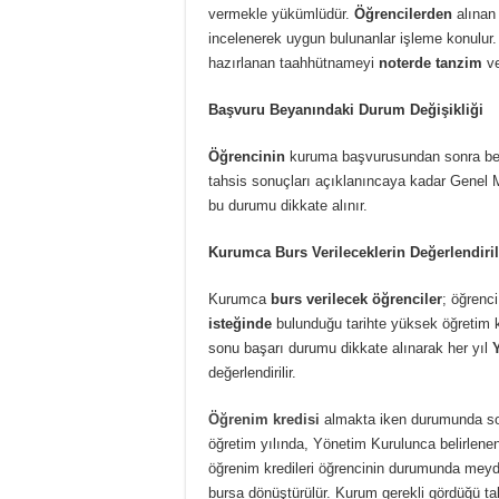
vermekle yükümlüdür.
Öğrencilerden
alınan
incelenerek uygun bulunanlar işleme konulur.
hazırlanan taahhütnameyi
noterde tanzim
v
Başvuru Beyanındaki Durum Değişikliği
Öğrencinin
kuruma başvurusundan sonra beya
tahsis sonuçları açıklanıncaya kadar Genel M
bu durumu dikkate alınır.
Kurumca Burs Verileceklerin Değerlendiri
Kurumca
burs verilecek öğrenciler
; öğrenc
isteğinde
bulunduğu tarihte yüksek öğretim ku
sonu başarı durumu dikkate alınarak her yıl
değerlendirilir.
Öğrenim kredisi
almakta iken durumunda son
öğretim yılında, Yönetim Kurulunca belirlenen
öğrenim kredileri öğrencinin durumunda meyd
bursa dönüştürülür. Kurum gerekli gördüğü ta