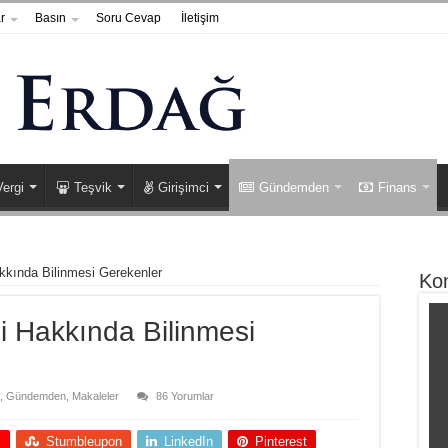
r
Basın
Soru Cevap
İletişim
Vergi
Teşvik
Girişimci
Gündemden
Finans
kkında Bilinmesi Gerekenler
Ko
i Hakkında Bilinmesi
,
Gündemden
,
Makaleler
86 Yorumlar
+
Stumbleupon
LinkedIn
Pinterest