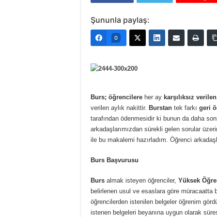
Şununla paylaş:
0
Burs; öğrencilere
her ay
karşılıksız verilen
verilen aylık nakittir.
Burstan
tek farkı
geri ö
tarafından ödenmesidir ki bunun da daha so
arkadaşlarımızdan sürekli gelen sorular üzer
ile bu makalemi hazırladım. Öğrenci arkadaş
Burs Başvurusu
Burs
almak isteyen öğrenciler,
Yüksek Öğre
belirlenen usul ve esaslara göre müracaatta
öğrencilerden istenilen belgeler öğrenim görd
istenen belgeleri beyanına uygun olarak süres