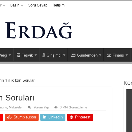
r
Basın
Soru Cevap
İletişim
Vergi
Teşvik
Girişimci
Gündemden
Finans
ın Yıllık İzin Soruları
Ko
in Soruları
anunu
,
Makaleler
Yorum Yap
3,794 Görüntüleme
+
Stumbleupon
LinkedIn
Pinterest