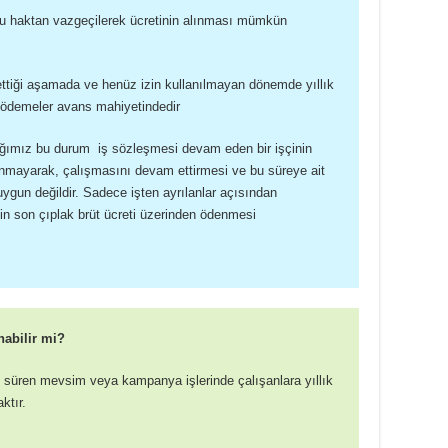
 bu haktan vazgeçilerek ücretinin alınması mümkün
ettiği aşamada ve henüz izin kullanılmayan dönemde yıllık
an ödemeler avans mahiyetindedir
ığımız bu durum iş sözleşmesi devam eden bir işçinin
ullanmayarak, çalışmasını devam ettirmesi ve bu süreye ait
uygun değildir. Sadece işten ayrılanlar açısından
nin son çıplak brüt ücreti üzerinden ödenmesi
nabilir mi?
 az süren mevsim veya kampanya işlerinde çalışanlara yıllık
ktır.