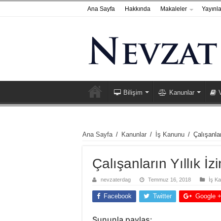
Ana Sayfa
Hakkında
Makaleler
Yayınla
Bilişim
Kanunlar
Ana Sayfa
/
Kanunlar
/
İş Kanunu
/
Çalışanlar
Çalışanların Yıllık İz
nevzaterdag
Temmuz 16, 2018
İş K
Facebook
Twitter
Google 
Şununla paylaş: