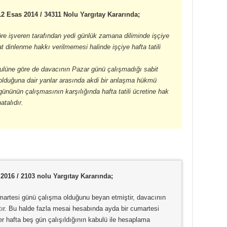
112 Esas 2014 / 34311 Nolu Yargıtay Kararında;
e işveren tarafından yedi günlük zamana diliminde işçiye
at dinlenme hakkı verilmemesi halinde işçiye hafta tatili
ulüne göre de davacının Pazar günü çalışmadığı sabit
 olduğuna dair yanlar arasında akdi bir anlaşma hükmü
nünün çalışmasının karşılığında hafta tatili ücretine hak
atalıdır.
 2016 / 2103 nolu Yargıtay Kararında;
martesi günü çalışma olduğunu beyan etmiştir, davacının
ştır. Bu halde fazla mesai hesabında ayda bir cumartesi
er hafta beş gün çalışıldığının kabulü ile hesaplama