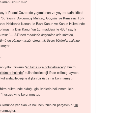
Kullanılabilir mi?
sayılı Resmi Gazetede yayımlanan ve yayımı tarihi itibari
ılı “65 Yaşını Doldurmuş Muhtaç, Güçsüz ve Kimsesiz Türk
nması Hakkında Kanun İle Bazı Kanun ve Kanun Hükmünde
pılmasına Dair Kanun”un 16. maddesi ile 4857 sayılı
krası:
“… 53’üncü maddede öngörülen izin süreleri,
 bölümü on günden aşağı olmamak üzere bölümler halinde
lmiştir.
:
 yıllık izinlerin “
en fazla üçe bölünebileceği
” hükmü
bölümler halinde
” kullanılabileceği ifade edilmiş, ayrıca
kullanılabileceğine ilişkin bir üst sınır konmamıştır.
ıkra hükmünde olduğu gibi izinlerin bölünmesi için
ı
” hususu yine korunmuştur.
 hükmünde yer alan ve bölünen iznin bir parçasının “
10
orunmuştur.