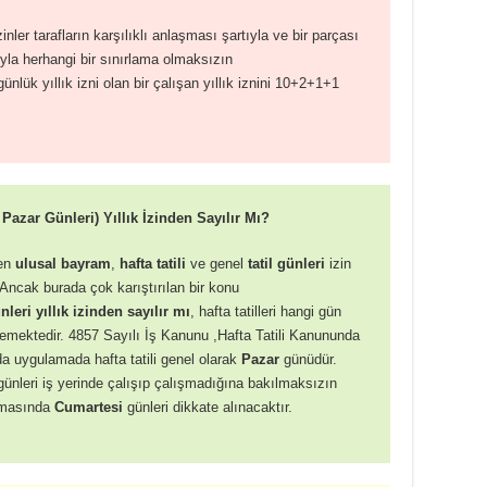
zinler tarafların karşılıklı anlaşması şartıyla ve bir parçası
la herhangi bir sınırlama olmaksızın
ünlük yıllık izni olan bir çalışan yıllık iznini 10+2+1+1
Pazar Günleri) Yıllık İzinden Sayılır Mı?
ken
ulusal bayram
,
hafta tatili
ve genel
tatil günleri
izin
Ancak burada çok karıştırılan bir konu
leri yıllık izinden sayılır mı
, hafta tatilleri hangi gün
memektedir. 4857 Sayılı İş Kanunu ,Hafta Tatili Kanununda
a uygulamada hafta tatili genel olarak
Pazar
günüdür.
ünleri iş yerinde çalışıp çalışmadığına bakılmaksızın
anmasında
Cumartesi
günleri dikkate alınacaktır.