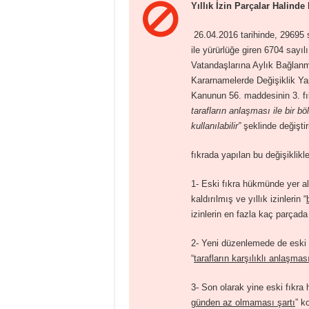
Yıllık İzin Parçalar Halinde 
26.04.2016 tarihinde, 29695 
ile yürürlüğe giren 6704 say
Vatandaşlarına Aylık Bağla
Kararnamelerde Değişiklik Ya
Kanunun 56. maddesinin 3. fı
tarafların anlaşması ile bir
kullanılabilir”
şeklinde değiştiri
fıkrada yapılan bu değişiklikle
1- Eski fıkra hükmünde yer alan
kaldırılmış ve yıllık izinlerin “
izinlerin en fazla kaç parçada 
2- Yeni düzenlemede de eski f
“
tarafların karşılıklı anlaşmas
3- Son olarak yine eski fıkra
günden az olmaması şartı
” k