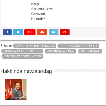
Karşı
Sorumluluk Ve
Görevleri
Nelerdir?
Etiketler
ÇÖPLER ERKEN TOPLANACAK
CORONAVIRÜSÜ TEDBIRLERI
KORONAVIRÜSÜ TEDBIRLERI
MÜSABAKALAR İPTAL
OKULLAR TATIL
OTOBÜSLERE STERILASYON
Hakkında nevzaterdag