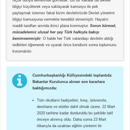
hiçbir dünya devletinde görmedik. Bu tür vakalar da ülkeler
bilgiyi küçülterek veya saklayarak kamuoyu ile pek
paylaşmak istemez fakat bizim devletimizde Devlet yönetimi
bilgiyi kamuoyuna vermekte tereddüt etmemiştir. Hayatın
maddi tarafları anında ikinci plana konmuştur.
Sorun küresel,
mücadelemiz ulusal her şey Türk halkıyla bakışı
benimsenmiştir
. O halde her Türk vatandaşı devletin aldığı
tedbirleri öğrenerek ve uyarak önce kendisini sonra toplumunu
korumalıdır.
Cumhurbaşkanlığı Külliyesindeki toplantıda
Bakanlar Kurulunca alınan son kararlara
baktığımızda:
Tüm okulların faaliyetleri, kreş, üniversite,
dershane ve etütler dahil olmak üzere, 22 Mart
2020 tarihine kadar durduruldu bu şekilde tatil
önceye alınmış oldu. Daha sonra 23 Mart
itibarıyla da uzaktan eğitim yöntemi ile