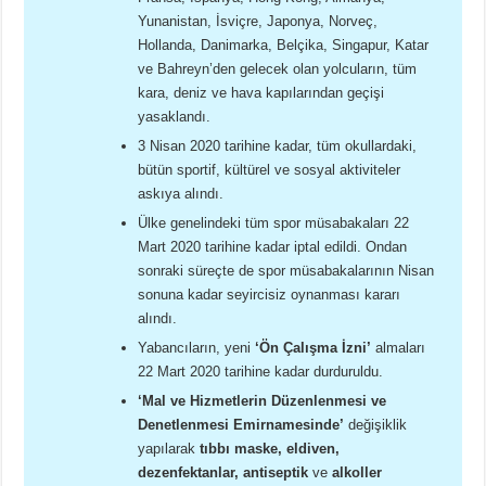
Yunanistan, İsviçre, Japonya, Norveç,
Hollanda, Danimarka, Belçika, Singapur, Katar
ve Bahreyn’den gelecek olan yolcuların, tüm
kara, deniz ve hava kapılarından geçişi
yasaklandı.
3 Nisan 2020 tarihine kadar, tüm okullardaki,
bütün sportif, kültürel ve sosyal aktiviteler
askıya alındı.
Ülke genelindeki tüm spor müsabakaları 22
Mart 2020 tarihine kadar iptal edildi. Ondan
sonraki süreçte de spor müsabakalarının Nisan
sonuna kadar seyircisiz oynanması kararı
alındı.
Yabancıların, yeni
‘Ön Çalışma İzni’
almaları
22 Mart 2020 tarihine kadar durduruldu.
‘Mal ve Hizmetlerin Düzenlenmesi ve
Denetlenmesi Emirnamesinde’
değişiklik
yapılarak
tıbbı maske, eldiven,
dezenfektanlar, antiseptik
ve
alkoller