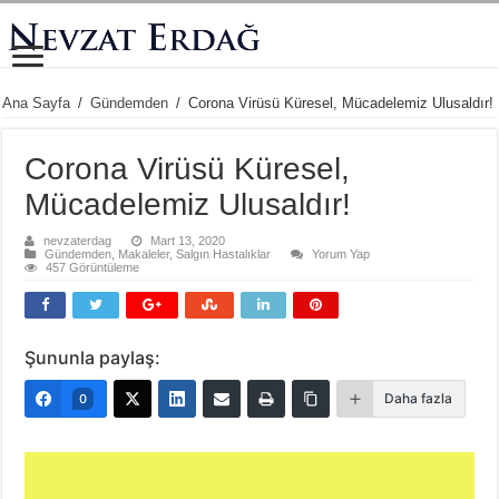
Ana Sayfa
/
Gündemden
/
Corona Virüsü Küresel, Mücadelemiz Ulusaldır!
Corona Virüsü Küresel,
Mücadelemiz Ulusaldır!
nevzaterdag
Mart 13, 2020
Gündemden
,
Makaleler
,
Salgın Hastalıklar
Yorum Yap
457 Görüntüleme
Şununla paylaş:
Daha fazla
0