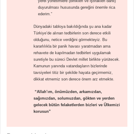
yerel yönetimlere (birlikleri ve iştirakleri dahil)
duyurulması hususunda gereğini önemle rica
ederim.”
Dünyadaki tabloya bakıldığında şu ana kadar
Türkiye’de alınan tedbirlerin son derece etkili
olduğunu, netice verdiğini görmekteyiz. Bu
kararlılıkla bir panik havası yaratmadan ama
rehavete de kapılmadan tedbirleri uygulamak
suretiyle bu süreci Devlet millet birlikte yürütecek.
Kamunun yanında vatandaşların bizlerinde
tavsiyeleri titiz bir şekilde hayata geçirmemiz,
dikkat etmemiz son derece önem arz etmekte.
“Allah’ım, önümüzden, arkamızdan,
sağımızdan, solumuzdan, gökten ve yerden
gelecek bütün felaketlerden bizleri ve Ülkemizi
korusun”