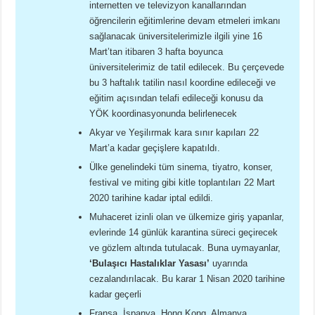
internetten ve televizyon kanallarından
öğrencilerin eğitimlerine devam etmeleri imkanı
sağlanacak üniversitelerimizle ilgili yine 16
Mart’tan itibaren 3 hafta boyunca
üniversitelerimiz de tatil edilecek. Bu çerçevede
bu 3 haftalık tatilin nasıl koordine edileceği ve
eğitim açısından telafi edileceği konusu da
YÖK koordinasyonunda belirlenecek
Akyar ve Yeşilırmak kara sınır kapıları 22
Mart’a kadar geçişlere kapatıldı.
Ülke genelindeki tüm sinema, tiyatro, konser,
festival ve miting gibi kitle toplantıları 22 Mart
2020 tarihine kadar iptal edildi.
Muhaceret izinli olan ve ülkemize giriş yapanlar,
evlerinde 14 günlük karantina süreci geçirecek
ve gözlem altında tutulacak. Buna uymayanlar,
‘Bulaşıcı Hastalıklar Yasası’
uyarında
cezalandırılacak. Bu karar 1 Nisan 2020 tarihine
kadar geçerli
Fransa, İspanya, Hong Kong, Almanya,