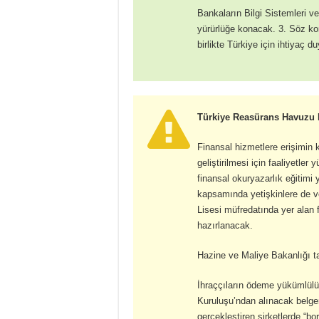
Bankaların Bilgi Sistemleri v
yürürlüğe konacak. 3. Söz konus
birlikte Türkiye için ihtiyaç 
Türkiye Reasürans Havuzu F
Finansal hizmetlere erişimin k
geliştirilmesi için faaliyetle
finansal okuryazarlık eğitimi
kapsamında yetişkinlere de v
Lisesi müfredatında yer alan f
hazırlanacak.
Hazine ve Maliye Bakanlığı t
İhraççıların ödeme yükümlülü
Kuruluşu’ndan alınacak belgen
gerçekleştiren şirketlerde “bo