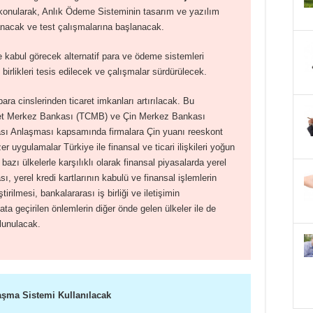
onularak, Anlık Ödeme Sisteminin tasarım ve yazılım
nacak ve test çalışmalarına başlanacak.
de kabul görecek alternatif para ve ödeme sistemleri
 birlikleri tesis edilecek ve çalışmalar sürdürülecek.
para cinslerinden ticaret imkanları artırılacak. Bu
t Merkez Bankası (TCMB) ve Çin Merkez Bankası
ası Anlaşması kapsamında firmalara Çin yuanı reeskont
r uygulamalar Türkiye ile finansal ve ticari ilişkileri yoğun
bazı ülkelerle karşılıklı olarak finansal piyasalarda yerel
ı, yerel kredi kartlarının kabulü ve finansal işlemlerin
irilmesi, bankalararası iş birliği ve iletişimin
ta geçirilen önlemlerin diğer önde gelen ülkeler ile de
ulunulacak.
laşma Sistemi Kullanılacak