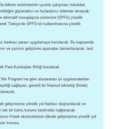
la ödeme sistemlerinin uyumlu çalışması imkanları
nilirliğini güçlendirici ve hızlandırıcı önlemler alınacak.
 alternatif mesajlaşma sistemine (SPFS) yönelik
lerek Türkiye’de SPFS’nin kullanılmasına yönelik
erkez bankası parası uygulamaya konulacak. Bu kapsamda
ım ve yazılım geliştirme aşamaları tamamlanacak, test
k Para Kuruluşları Birliği kurulacak
llık Programı’na göre uluslararası iyi uygulamalardan
eşitliği sağlayan, güvenli bir finansal teknoloji (fintek)
klenecek.
de gelişmesine yönelik yol haritası oluşturulacak ve
n tek bir kamu kurumu tarafından sağlanacak.
ince Fintek ekosisteminin ülkede gelişmesine yönelik yol
 söz konusu.