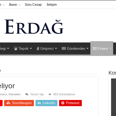
r
Basın
Soru Cevap
İletişim
ergi
Teşvik
Girişimci
Gündemden
Finans
r
Ko
liyor
inans
,
Makaleler
Yorum Yap
853 Görüntüleme
+
Stumbleupon
LinkedIn
Pinterest