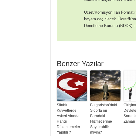
Ücret/Komisyon İlan Formatı’
hayata geçirilecek. Ücret/Ko
Denetleme Kurumu (BDDK) int
Benzer Yazılar
Silahlı
Bulgaristan’daki
Girişim
Kuvvetlerde
Sigorta mı
Devlete
Askeri Alanda
Buradaki
Sorumlu
Hangi
Hizmetlerime
Zaman B
Düzenlemeler
Saydırabilir
Yapıldı ?
miyim?