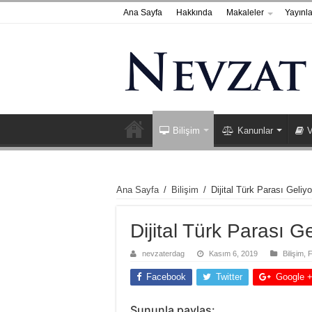
Ana Sayfa
Hakkında
Makaleler
Yayınla
Bilişim
Kanunlar
V
Ana Sayfa
/
Bilişim
/
Dijital Türk Parası Geliyo
Dijital Türk Parası Ge
nevzaterdag
Kasım 6, 2019
Bilişim
,
F
Facebook
Twitter
Google 
Şununla paylaş: