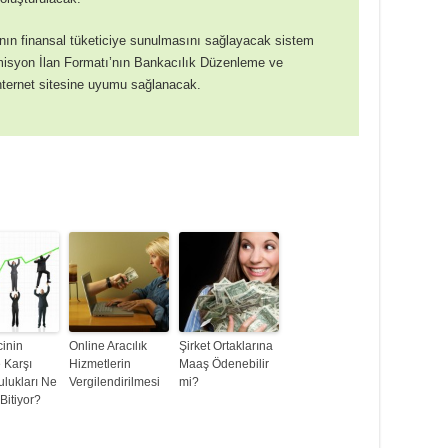
nın finansal tüketiciye sunulmasını sağlayacak sistem
misyon İlan Formatı’nın Bankacılık Düzenleme ve
ernet sitesine uyumu sağlanacak.
cinin
Online Aracılık
Şirket Ortaklarına
 Karşı
Hizmetlerin
Maaş Ödenebilir
lukları Ne
Vergilendirilmesi
mi?
itiyor?