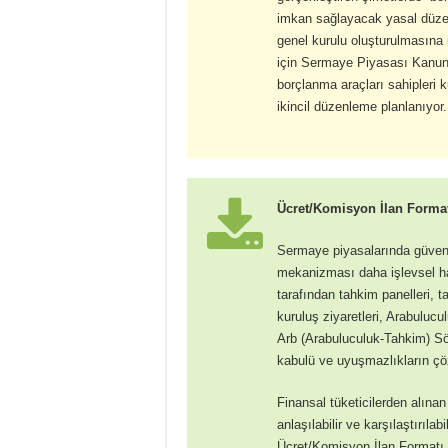
imkan sağlayacak yasal düze
genel kurulu oluşturulmasın
için Sermaye Piyasası Kanunun
borçlanma araçları sahipleri 
ikincil düzenleme planlanıyor.
Ücret/Komisyon İlan Format
Sermaye piyasalarında güven 
mekanizması daha işlevsel ha
tarafından tahkim panelleri, t
kuruluş ziyaretleri, Arabulucu
Arb (Arabuluculuk-Tahkim) Söz
kabulü ve uyuşmazlıkların çöz
Finansal tüketicilerden alınan
anlaşılabilir ve karşılaştırıl
Ücret/Komisyon İlan Formatı 