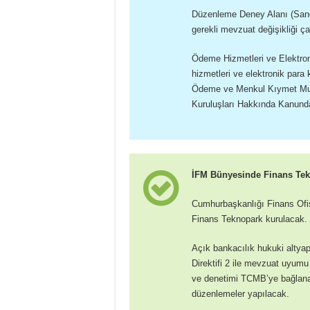
Düzenleme Deney Alanı (Sandb
gerekli mevzuat değişikliği ça
Ödeme Hizmetleri ve Elektron
hizmetleri ve elektronik para 
Ödeme ve Menkul Kıymet Muta
Kuruluşları Hakkında Kanunda
İFM Bünyesinde Finans Tek
Cumhurbaşkanlığı Finans Ofis
Finans Teknopark kurulacak.
Açık bankacılık hukuki alty
Direktifi 2 ile mevzuat uyu
ve denetimi TCMB’ye bağlanaca
düzenlemeler yapılacak.