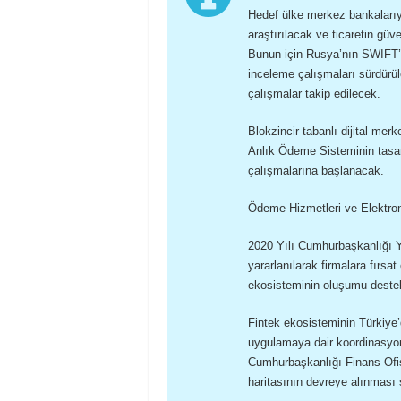
Hedef ülke merkez bankalarıy
araştırılacak ve ticaretin güve
Bunun için Rusya’nın SWIFT’e
inceleme çalışmaları sürdürü
çalışmalar takip edilecek.
Blokzincir tabanlı dijital m
Anlık Ödeme Sisteminin tasar
çalışmalarına başlanacak.
Ödeme Hizmetleri ve Elektroni
2020 Yılı Cumhurbaşkanlığı Yı
yararlanılarak firmalara fırsat 
ekosisteminin oluşumu deste
Fintek ekosisteminin Türkiye’
uygulamaya dair koordinasyo
Cumhurbaşkanlığı Finans Ofis
haritasının devreye alınması