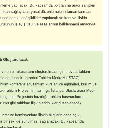
nleme yapılacak. Bu kapsamda borçlanma aracı sahipleri
a imkan sağlayacak yasal düzenlemelerin tamamlanması
da gerekli değişiklikler yapılacak ve konuya ilişkin
kurulunun işleyiş usul ve esaslarının belirlenmesi amacıyla
ı Oluşturulacak
veren bir ekosistem oluşturulması için mevcut tahkim
le getirilecek. İstanbul Tahkim Merkezi (İSTAC)
ahkim konferansları, tahkim kursları ve eğitimleri, kurum ve
luk-Tahkim Projesinin hazırlığı, İstanbul Uluslararası Med-
leşmesi Projesinin hazırlığı, tahkim başvurularının
ümü gibi tahkime ilişkin etkinlikler düzenlenecek.
 ücret ve komisyonlara ilişkin bilgilerin daha açık,
abilir bir şekilde sunulması sağlanacak. Bu kapsamda
oluşturulacak.