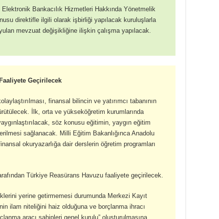
e Elektronik Bankacılık Hizmetleri Hakkında Yönetmelik
u direktifle ilgili olarak işbirliği yapılacak kuruluşlarla
duyulan mevzuat değişikliğine ilişkin çalışma yapılacak.
aaliyete Geçirilecek
olaylaştırılması, finansal bilincin ve yatırımcı tabanının
r yürütülecek. İlk, orta ve yükseköğretim kurumlarında
 yaygınlaştırılacak, söz konusu eğitimin, yaygın eğitim
erilmesi sağlanacak. Milli Eğitim Bakanlığınca Anadolu
inansal okuryazarlığa dair derslerin öğretim programları
arafından Türkiye Reasürans Havuzu faaliyete geçirilecek.
klerini yerine getirmemesi durumunda Merkezi Kayıt
in ilam niteliğini haiz olduğuna ve borçlanma ihracı
rçlanma aracı sahipleri genel kurulu” oluşturulmasına