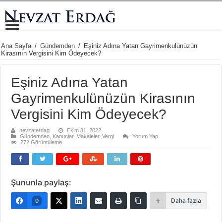
Ana Sayfa
/
Gündemden
/
Eşiniz Adına Yatan Gayrimenkulünüzün
Kirasının Vergisini Kim Ödeyecek?
Eşiniz Adına Yatan
Gayrimenkulünüzün Kirasının
Vergisini Kim Ödeyecek?
nevzaterdag
Ekim 31, 2022
Gündemden
,
Kanunlar
,
Makaleler
,
Vergi
Yorum Yap
272 Görüntüleme
Şununla paylaş:
Daha fazla
0