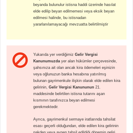
beyanda bulunulur istisna haddi üzerinde hasılat
elde edilip beyan edilmemesi veya eksik beyan
edilmesi halinde, bu istisnadan
yararlanılamayacağı mevzuatta belirtilmiştir
Yukarıda yer verdiğimiz
Gelir Vergisi
Kanunumuzda
yer alan hükümler çerçevesinde,
şahsınıza ait olan ancak kira ödemeleri eşinizin
veya oğlunuzun banka hesabına yatırılmış
bulunan gayrimenkule ilişkin olarak elde edilen kira
gelirinin,
Gelir Vergisi Kanununun
21.
maddesinde belirtilen istisna tutarını aşan
kısmının tarafınızca beyan edilmesi
gerekmektedir.
Ayrıca, gayrimenkul sermaye iratlarında tahsilat
esası geçerli olduğundan, elde edilen kira gelirinin
nakden veya aynen tahsil edildiği dönemin geliri