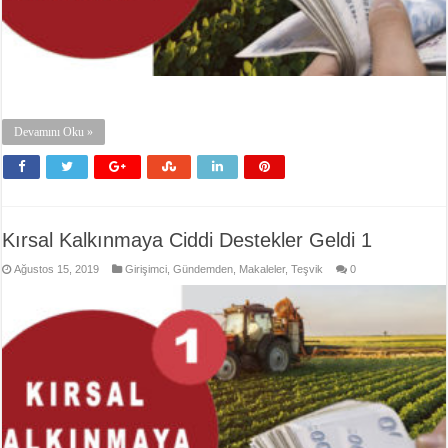
Devamını Oku »
Kırsal Kalkınmaya Ciddi Destekler Geldi 1
Ağustos 15, 2019
Girişimci
,
Gündemden
,
Makaleler
,
Teşvik
0