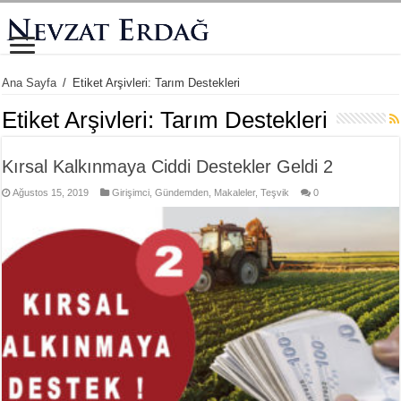
Ana Sayfa
/
Etiket Arşivleri: Tarım Destekleri
Etiket Arşivleri:
Tarım Destekleri
Kırsal Kalkınmaya Ciddi Destekler Geldi 2
Ağustos 15, 2019
Girişimci
,
Gündemden
,
Makaleler
,
Teşvik
0