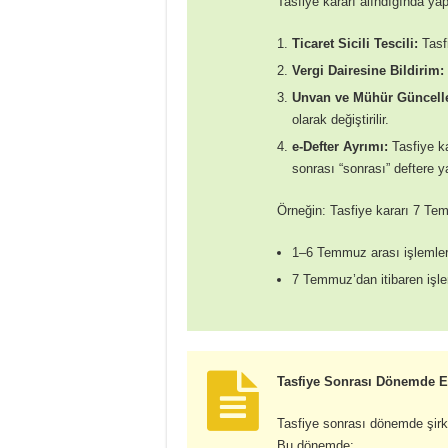
Tasfiye kararı alındığında yap
Ticaret Sicili Tescili:
Tasfi
Vergi Dairesine Bildirim:
Unvan ve Mühür Güncell
olarak değiştirilir.
e-Defter Ayrımı:
Tasfiye ka
sonrası “sonrası” deftere ya
Örneğin: Tasfiye kararı 7 Tem
1–6 Temmuz arası işlemler
7 Temmuz’dan itibaren işlem
Tasfiye Sonrası Dönemde El
Tasfiye sonrası dönemde şirke
Bu dönemde: