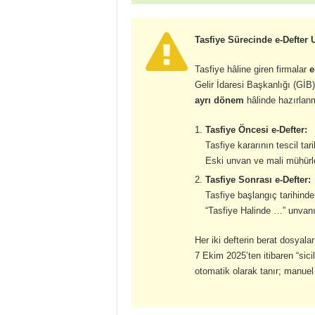
Tasfiye Sürecinde e-Defter
Tasfiye hâline giren firmalar
e
Gelir İdaresi Başkanlığı (GİB)
ayrı dönem
hâlinde hazırlanm
Tasfiye Öncesi e-Defter:
Tasfiye kararının tescil tar
Eski unvan ve mali mühürle
Tasfiye Sonrası e-Defter:
Tasfiye başlangıç tarihinden
“Tasfiye Halinde …” unvanı
Her iki defterin berat dosyala
7 Ekim 2025’ten itibaren “sic
otomatik olarak tanır; manuel d