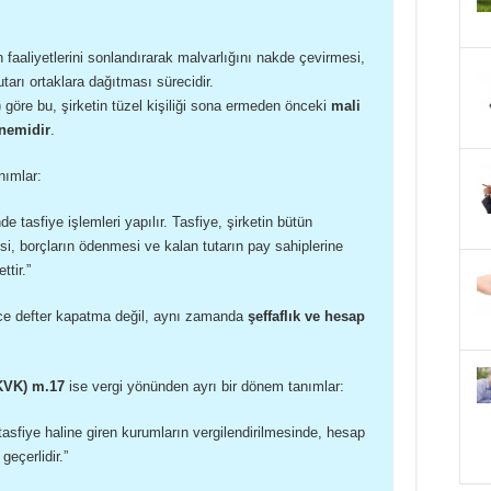
n faaliyetlerini sonlandırarak malvarlığını nakde çevirmesi,
tarı ortaklara dağıtması sürecidir.
göre bu, şirketin tüzel kişiliği sona ermeden önceki
mali
nemidir
.
nımlar:
de tasfiye işlemleri yapılır. Tasfiye, şirketin bütün
si, borçların ödenmesi ve kalan tutarın pay sahiplerine
ttir.”
ce defter kapatma değil, aynı zamanda
şeffaflık ve hesap
KVK) m.17
ise vergi yönünden ayrı bir dönem tanımlar:
tasfiye haline giren kurumların vergilendirilmesinde, hesap
eçerlidir.”