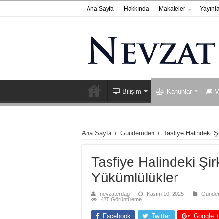
Ana Sayfa
Hakkında
Makaleler
Yayınla
Bilişim
Kanunlar
V
Ana Sayfa
/
Gündemden
/
Tasfiye Halindeki Ş
Tasfiye Halindeki Şir
Yükümlülükler
nevzaterdag
Kasım 10, 2025
Günde
475 Görüntüleme
Facebook
Twitter
Google 