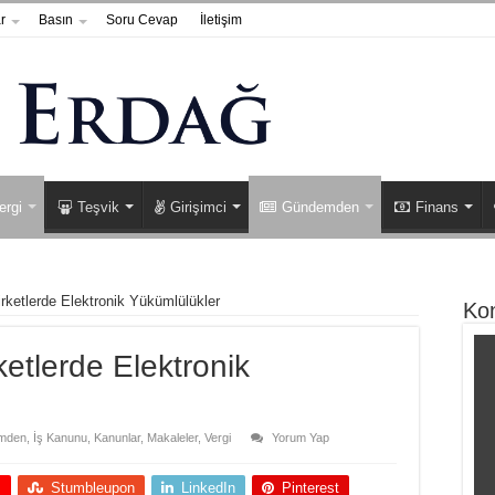
r
Basın
Soru Cevap
İletişim
ergi
Teşvik
Girişimci
Gündemden
Finans
irketlerde Elektronik Yükümlülükler
Ko
ketlerde Elektronik
mden
,
İş Kanunu
,
Kanunlar
,
Makaleler
,
Vergi
Yorum Yap
+
Stumbleupon
LinkedIn
Pinterest