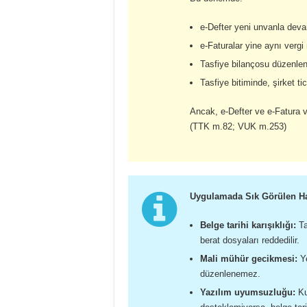
e-Defter yeni unvanla deva
e-Faturalar yine aynı vergi
Tasfiye bilançosu düzenlenir
Tasfiye bitiminde, şirket tica
Ancak, e-Defter ve e-Fatura v
(TTK m.82; VUK m.253)
Uygulamada Sık Görülen Ha
Belge tarihi karışıklığı:
Ta
berat dosyaları reddedilir.
Mali mühür gecikmesi:
Ye
düzenlenemez.
Yazılım uyumsuzluğu:
Ku