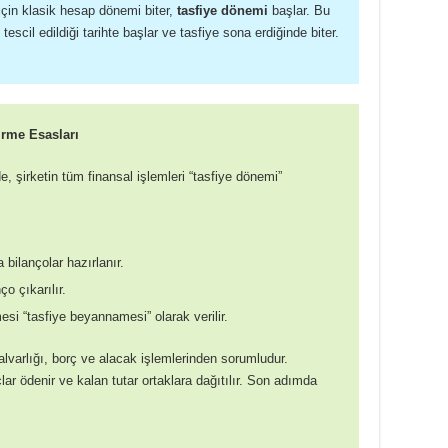
 için klasik hesap dönemi biter,
tasfiye dönemi
başlar. Bu
 tescil edildiği tarihte başlar ve tasfiye sona erdiğinde biter.
irme Esasları
de, şirketin tüm finansal işlemleri “tasfiye dönemi”
 bilançolar hazırlanır.
o çıkarılır.
si “tasfiye beyannamesi” olarak verilir.
alvarlığı, borç ve alacak işlemlerinden sorumludur.
çlar ödenir ve kalan tutar ortaklara dağıtılır. Son adımda