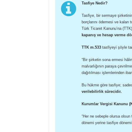
Tasfiye Nedir?
Tasfiye, bir sermaye şirketini
borçlarını ödemesi ve kalan tu
Türk Ticaret Kanunu’na (TTK) 
kapanış ve hesap verme dö
TTK m.533
tasfiyeyi şöyle ta
“Bir şirketin sona ermesi hâlin
malvarlığının paraya çevrilme
dağıtılması işlemlerinden ibare
Bu hükme göre tasfiye; sade
verilebilirlik sürecidir.
Kurumlar Vergisi Kanunu (
“Her ne sebeple olursa olsun 
dönemi yerine tasfiye dönemi g