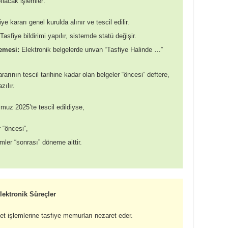
ılacak işlemler:
ye kararı genel kurulda alınır ve tescil edilir.
Tasfiye bildirimi yapılır, sistemde statü değişir.
emesi:
Elektronik belgelerde unvan “Tasfiye Halinde …”
rarının tescil tarihine kadar olan belgeler “öncesi” deftere,
zılır.
muz 2025’te tescil edildiyse,
 “öncesi”,
ler “sonrası” döneme aittir.
ektronik Süreçler
t işlemlerine tasfiye memurları nezaret eder.