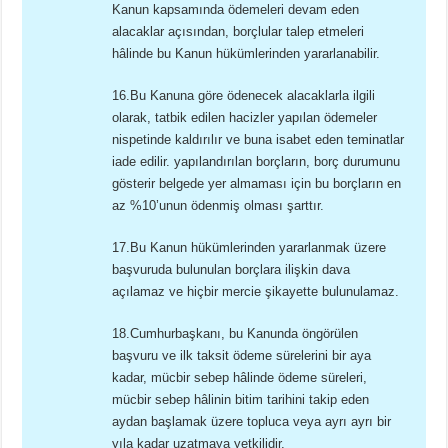
Kanun kapsamında ödemeleri devam eden
alacaklar açısından, borçlular talep etmeleri
hâlinde bu Kanun hükümlerinden yararlanabilir.
16.Bu Kanuna göre ödenecek alacaklarla ilgili
olarak, tatbik edilen hacizler yapılan ödemeler
nispetinde kaldırılır ve buna isabet eden teminatlar
iade edilir. yapılandırılan borçların, borç durumunu
gösterir belgede yer almaması için bu borçların en
az %10’unun ödenmiş olması şarttır.
17.Bu Kanun hükümlerinden yararlanmak üzere
başvuruda bulunulan borçlara ilişkin dava
açılamaz ve hiçbir mercie şikayette bulunulamaz.
18.Cumhurbaşkanı, bu Kanunda öngörülen
başvuru ve ilk taksit ödeme sürelerini bir aya
kadar, mücbir sebep hâlinde ödeme süreleri,
mücbir sebep hâlinin bitim tarihini takip eden
aydan başlamak üzere topluca veya ayrı ayrı bir
yıla kadar uzatmaya yetkilidir.