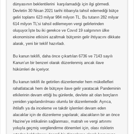
dünyasının beklentilerini karşılamadığı için ilgi görmedi.
Devletin 30 Nisan 2021 tarihi itibarıyla tahsil edemediği bütçe
geliri toplamı 623 milyar 984 milyon TL. Bu tutarın 282 milyar
614 milyon TL’si tahsil edilemeyen vergi gelirlerinden
oluşuyor.İşte bu iki gerekce ve Covıd 19 salgınının ülke
ekonomisine etkisini azaltmak bütçenin gelir ihtiyacını dikkate
alarak, yeni bir teklif hazırladı.
Bu kanun teklifi, daha önce çıkartılan 6736 ve 7143 sayılı
Kanun’un bir benzeri olarak düzenlenmiş ancak ilave
hükümleri de içeriyor.
Bu kanun teklifi ile getirilen düzenlemeler hem mükellefleri
rahatlatacak hem de bütçeye ilave gelir yaratacak Pandeminin
etkilerinin devam ettiği bu günlerde, devlete ait olan borçların
yeniden yapılandırılması olumlu bir düzenlemedir. Ayrıca,
ihtilaflı ya da inceleme ve takdir işlemleri devam eden
alacaklar için de düzenleme yapılarak; alacakların bir an önce
Hazine’ye intikalinin sağlanması, matrah ve vergi artırımı
yoluyla geçmiş vergilendirme dönemleri için, olası risklerin