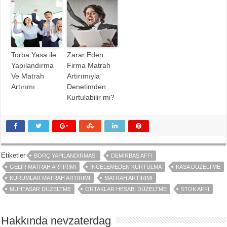
Torba Yasa ile
Zarar Eden
Yapılandırma
Firma Matrah
Ve Matrah
Artırımıyla
Artırımı
Denetimden
Kurtulabilir mi?
Etiketler
BORÇ YAPILANDIRMASI
DEMIRBAŞ AFFI
GELIR MATRAH ARTIRIMI
İNCELEMEDEN KURTULMA
KASA DÜZELTME
KURUMLAR MATRAH ARTIRIMI
MATRAH ARTIRIMI
MUHTASAR DÜZELTME
ORTAKLAR HESABI DÜZELTME
STOK AFFI
Hakkında nevzaterdag