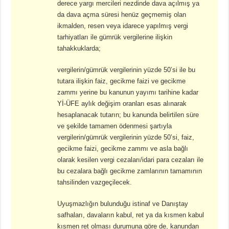
derece yargı mercileri nezdinde dava açılmış ya
da dava açma süresi henüz geçmemiş olan
ikmalden, resen veya idarece yapılmış vergi
tarhiyatları ile gümrük vergilerine ilişkin
tahakkuklarda;
vergilerin/gümrük vergilerinin yüzde 50’si ile bu
tutara ilişkin faiz, gecikme faizi ve gecikme
zammı yerine bu kanunun yayımı tarihine kadar
Yİ-ÜFE aylık değişim oranları esas alınarak
hesaplanacak tutarın; bu kanunda belirtilen süre
ve şekilde tamamen ödenmesi şartıyla
vergilerin/gümrük vergilerinin yüzde 50’si, faiz,
gecikme faizi, gecikme zammı ve asla bağlı
olarak kesilen vergi cezaları/idari para cezaları ile
bu cezalara bağlı gecikme zamlarının tamamının
tahsilinden vazgeçilecek.
Uyuşmazlığın bulunduğu istinaf ve Danıştay
safhaları, davaların kabul, ret ya da kısmen kabul
kısmen ret olması durumuna göre de, kanundan