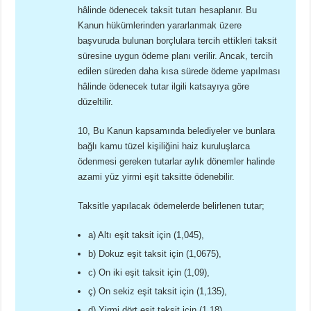
hâlinde ödenecek taksit tutarı hesaplanır. Bu
Kanun hükümlerinden yararlanmak üzere
başvuruda bulunan borçlulara tercih ettikleri taksit
süresine uygun ödeme planı verilir. Ancak, tercih
edilen süreden daha kısa sürede ödeme yapılması
hâlinde ödenecek tutar ilgili katsayıya göre
düzeltilir.
10, Bu Kanun kapsamında belediyeler ve bunlara
bağlı kamu tüzel kişiliğini haiz kuruluşlarca
ödenmesi gereken tutarlar aylık dönemler halinde
azami yüz yirmi eşit taksitte ödenebilir.
Taksitle yapılacak ödemelerde belirlenen tutar;
a) Altı eşit taksit için (1,045),
b) Dokuz eşit taksit için (1,0675),
c) On iki eşit taksit için (1,09),
ç) On sekiz eşit taksit için (1,135),
d) Yirmi dört eşit taksit için (1,18),