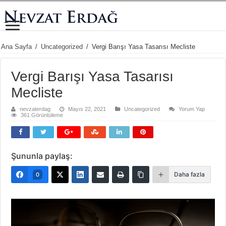
Ana Sayfa
/
Uncategorized
/
Vergi Barışı Yasa Tasarısı Mecliste
Vergi Barışı Yasa Tasarısı
Mecliste
nevzaterdag
Mayıs 22, 2021
Uncategorized
Yorum Yap
361 Görüntüleme
Şununla paylaş:
Daha fazla
0