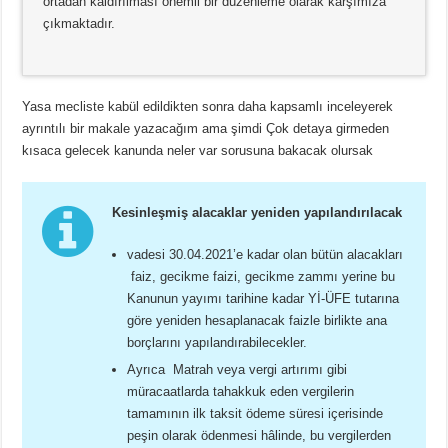
ortadan kaldırılması önemli bir düzenleme olarak karşımıza
çıkmaktadır.
Yasa mecliste kabül edildikten sonra daha kapsamlı inceleyerek
ayrıntılı bir makale yazacağım ama şimdi Çok detaya girmeden
kısaca gelecek kanunda neler var sorusuna bakacak olursak
Kesinleşmiş alacaklar yeniden yapılandırılacak
vadesi 30.04.2021’e kadar olan bütün alacakları
faiz, gecikme faizi, gecikme zammı yerine bu
Kanunun yayımı tarihine kadar Yİ-ÜFE tutarına
göre yeniden hesaplanacak faizle birlikte ana
borçlarını yapılandırabilecekler.
Ayrıca Matrah veya vergi artırımı gibi
müracaatlarda tahakkuk eden vergilerin
tamamının ilk taksit ödeme süresi içerisinde
peşin olarak ödenmesi hâlinde, bu vergilerden