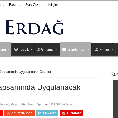
r
Basın
Soru Cevap
İletişim
ergi
Teşvik
Girişimci
Gündemden
Finans
Kapsamında Uygulanacak Cezalar
Ko
Kapsamında Uygulanacak
demden
,
Vergi
Yorum Yap
319 Görüntüleme
+
Stumbleupon
LinkedIn
Pinterest