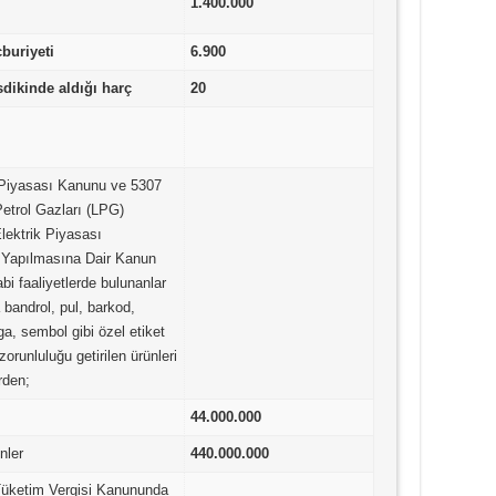
1.400.000
buriyeti
6.900
sdikinde aldığı harç
20
l Piyasası Kanunu ve 5307
 Petrol Gazları (LPG)
lektrik Piyasası
 Yapılmasına Dair Kanun
i faaliyetlerde bulunanlar
 bandrol, pul, barkod,
a, sembol gibi özel etiket
zorunluluğu getirilen ürünleri
rden;
44.000.000
nler
440.000.000
 Tüketim Vergisi Kanununda