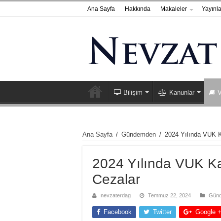
Ana Sayfa
Hakkında
Makaleler
Yayınla
Bilişim
Kanunlar
V
Ana Sayfa
/
Gündemden
/
2024 Yılında VUK 
2024 Yılında VUK 
Cezalar
nevzaterdag
Temmuz 22, 2024
Gün
Facebook
Twitter
Google 