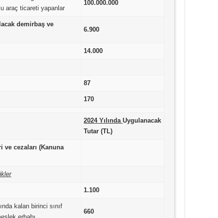
100.000.000
u araç ticareti yapanlar
lacak demirbaş ve
6.900
14.000
87
170
2024 Yılında
Uygulanacak
Tutar (TL)
i ve cezaları (Kanuna
ükler
1.100
ında kalan birinci sınıf
660
meslek erbabı