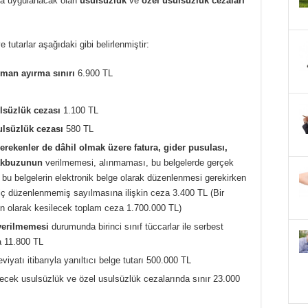
nda uygulanacak olan
usulsüzlük
ve
özel usulsüzlük cezaları
 tutarlar aşağıdaki gibi belirlenmiştir:
man ayırma sınırı
6.900 TL
ulsüzlük cezası
1.100 TL
sulsüzlük cezası
580 TL
rekenler de dâhil olmak üzere fatura, gider pusulası,
akbuzunun
verilmemesi, alınmaması, bu belgelerde gerçek
 bu belgelerin elektronik belge olarak düzenlenmesi gerekirken
hiç düzenlenmemiş sayılmasına ilişkin ceza 3.400 TL (Bir
şkin olarak kesilecek toplam ceza 1.700.000 TL)
verilmemesi
durumunda birinci sınıf tüccarlar ile serbest
 11.800 TL
yatı itibarıyla yanıltıcı belge tutarı 500.000 TL
ecek usulsüzlük ve özel usulsüzlük cezalarında sınır 23.000