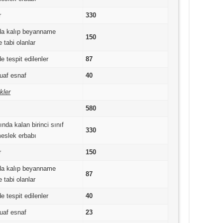
r
330
nda kalıp beyanname
150
e tabi olanlar
e tespit edilenler
87
muaf esnaf
40
kler
580
ında kalan birinci sınıf
330
meslek erbabı
r
150
nda kalıp beyanname
87
e tabi olanlar
e tespit edilenler
40
muaf esnaf
23