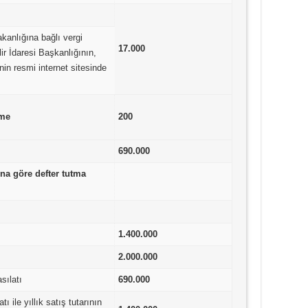
kanlığına bağlı vergi
17.000
lir İdaresi Başkanlığının,
arenin resmi internet sitesinde
çme
200
690.000
na göre defter tutma
1.400.000
2.000.000
asılatı
690.000
tı ile yıllık satış tutarının