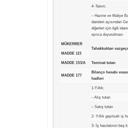
4- İlanın;
– Hazine ve Maliye Ba
daireleri açısından Ge
diğerleri için ilgili id
ayrıca duyurulması
MÜKERRER
Tahakkuktan vazge
MADDE 115
MADDE 153/A
Teminat tutan
Bilanço hesabı esası
MADDE 177
hadleri
1-Yıllık;
– Alış tutarı
– Satış tutarı
2- Yıllık gayrisafı iş h
3- İş hasılatının beş ka