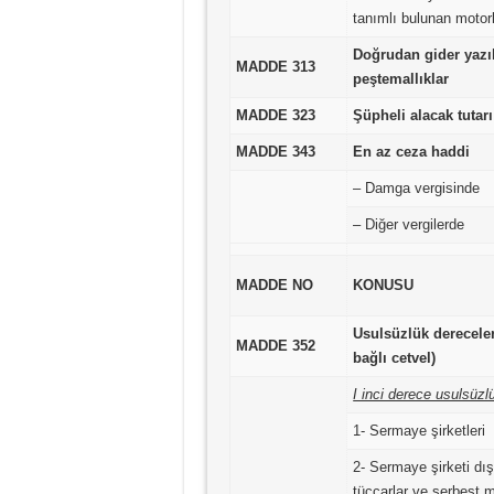
tanımlı bulunan motorl
Doğrudan gider yazı
MADDE 313
peştemallıklar
MADDE 323
Şüpheli alacak tutarı
MADDE 343
En az ceza haddi
– Damga vergisinde
– Diğer vergilerde
MADDE NO
KONUSU
Usulsüzlük dereceler
MADDE 352
bağlı cetvel)
I inci derece usulsüzl
1- Sermaye şirketleri
2- Sermaye şirketi dış
tüccarlar ve serbest 