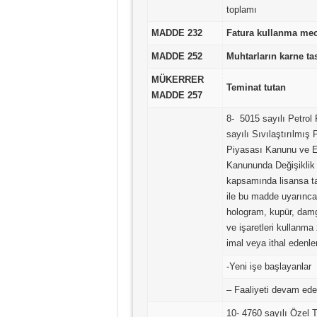
toplamı
MADDE 232
Fatura kullanma mec
MADDE 252
Muhtarların karne ta
MÜKERRER
Teminat tutan
MADDE 257
8- 5015 sayılı Petro
sayılı Sıvılaştırılmış
Piyasası Kanunu ve E
Kanununda Değişiklik
kapsamında lisansa tab
ile bu madde uyarınca
hologram, kupür, damg
ve işaretleri kullanma 
imal veya ithal edenle
-Yeni işe başlayanlar
– Faaliyeti devam ede
10- 4760 sayılı Özel