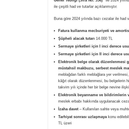
Genel Tebliği (Sıra No: 556)”
ile 2024 yılı
ile çeşitli had ve tutarlar açıklanmıştır.
Buna göre 2024 yılında bazı cezalar ile had ve
Fatura kullanma mecburiyeti ve amortis
Şüpheli alacak tutarı
14.000 TL
Sermaye şirketleri için I inci derece us
Sermaye şirketleri için II inci derece u
Elektronik belge olarak düzenlenmesi ge
müstahsil makbuzu, serbest meslek m
meblağdan farklı meblağlara yer verilmesi,
kâğıt olarak düzenlenmesi, bu belgelerin 
takvim yılı içinde her bir belge nevine ili
Elektronik beyanname ve bildirimlerin 
meslek erbabı hakkında uygulanacak ceza
İzaha davet
– Kullanılan sahte veya muhtevi
Tarhiyat sonrası uzlaşmaya
konu edilebil
TL üzeri