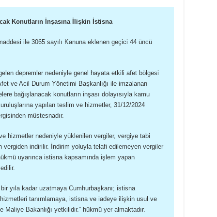
ak Konutların İnşasına İlişkin İstisna
addesi ile 3065 sayılı Kanuna eklenen geçici 44 üncü
elen depremler nedeniyle genel hayata etkili afet bölgesi
 Afet ve Acil Durum Yönetimi Başkanlığı ile imzalanan
lere bağışlanacak konutların inşası dolayısıyla kamu
uruluşlarına yapılan teslim ve hizmetler, 31/12/2024
ergisinden müstesnadır.
 hizmetler nedeniyle yüklenilen vergiler, vergiye tabi
vergiden indirilir. İndirim yoluyla telafi edilemeyen vergiler
ükmü uyarınca istisna kapsamında işlem yapan
dilir.
yi bir yıla kadar uzatmaya Cumhurbaşkanı; istisna
izmetleri tanımlamaya, istisna ve iadeye ilişkin usul ve
e Maliye Bakanlığı yetkilidir.” hükmü yer almaktadır.