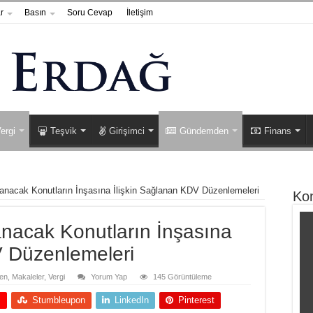
r
Basın
Soru Cevap
İletişim
ergi
Teşvik
Girişimci
Gündemden
Finans
lanacak Konutların İnşasına İlişkin Sağlanan KDV Düzenlemeleri
Ko
anacak Konutların İnşasına
V Düzenlemeleri
en
,
Makaleler
,
Vergi
Yorum Yap
145 Görüntüleme
+
Stumbleupon
LinkedIn
Pinterest