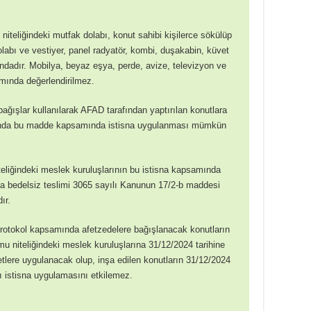
iteliğindeki mutfak dolabı, konut sahibi kişilerce sökülüp
abı ve vestiyer, panel radyatör, kombi, duşakabin, küvet
ndadır. Mobilya, beyaz eşya, perde, avize, televizyon ve
amında değerlendirilmez.
ağışlar kullanılarak AFAD tarafından yaptırılan konutlara
arında bu madde kapsamında istisna uygulanması mümkün
liğindeki meslek kuruluşlarının bu istisna kapsamında
D’a bedelsiz teslimi 3065 sayılı Kanunun 17/2-b maddesi
ır.
protokol kapsamında afetzedelere bağışlanacak konutların
u niteliğindeki meslek kuruluşlarına 31/12/2024 tarihine
tlere uygulanacak olup, inşa edilen konutların 31/12/2024
ı istisna uygulamasını etkilemez.