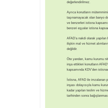
değerlendirilmez.
Ayrıca konutların mütemmimi n
taşınamayacak olan banyo dol
ve benzerleri istisna kapsamı
benzeri eşyalar istisna kaps
AFAD’a nakdi olarak yapılan b
ilişkin mal ve hizmet alıml
değildir.
Öte yandan, kamu kurumu nite
inşa ettikleri konutların AFA
kapsamında KDV’den istisnad
İstisna, AFAD ile imzalanan 
inşası dolayısıyla kamu kurum
kadar yapılan teslim ve hizme
tarihinden sonra bağışlanmas