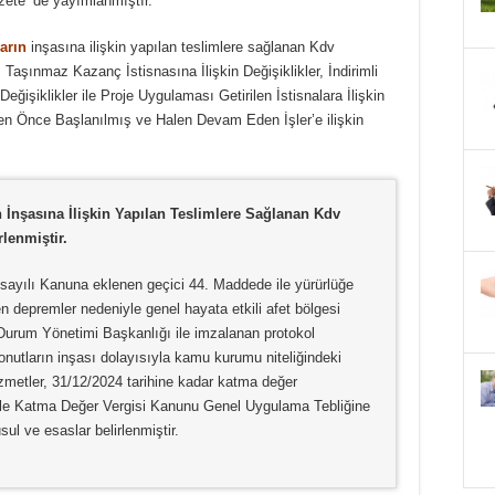
zete ’de yayımlanmıştır.
arın
inşasına ilişkin yapılan teslimlere sağlanan Kdv
, Taşınmaz Kazanç İstisnasına İlişkin Değişiklikler, İndirimli
eğişiklikler ile Proje Uygulaması Getirilen İstisnalara İlişkin
n Önce Başlanılmış ve Halen Devam Eden İşler’e ilişkin
 İnşasına İlişkin Yapılan Teslimlere Sağlanan Kdv
rlenmiştir.
sayılı Kanuna eklenen geçici 44. Maddede ile yürürlüğe
 depremler nedeniyle genel hayata etkili afet bölgesi
l Durum Yönetimi Başkanlığı ile imzalanan protokol
utların inşası dolayısıyla kamu kurumu niteliğindeki
zmetler, 31/12/2024 tarihine kadar katma değer
ğ ile Katma Değer Vergisi Kanunu Genel Uygulama Tebliğine
ul ve esaslar belirlenmiştir.