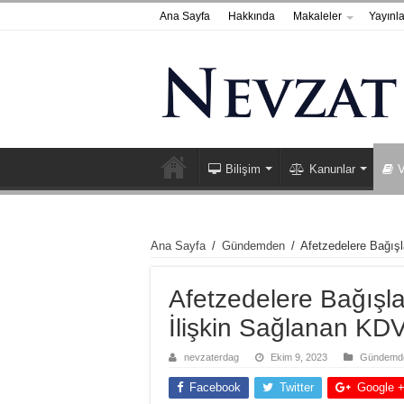
Ana Sayfa
Hakkında
Makaleler
Yayınla
Bilişim
Kanunlar
V
Ana Sayfa
/
Gündemden
/
Afetzedelere Bağış
Afetzedelere Bağışl
İlişkin Sağlanan KD
nevzaterdag
Ekim 9, 2023
Gündemd
Facebook
Twitter
Google 