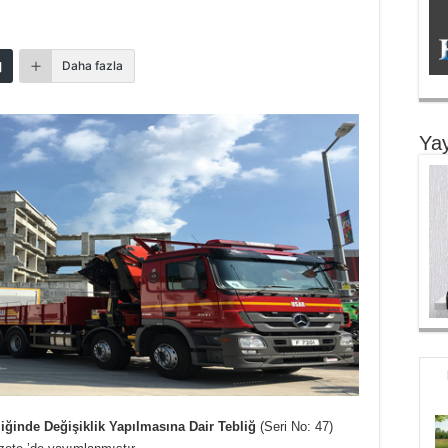
Daha fazla
Yay
ğinde Değişiklik Yapılmasına Dair Tebliğ
(Seri No: 47)