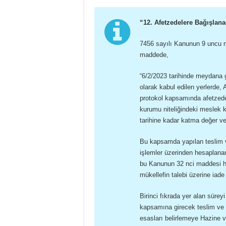
“12. Afetzedelere Bağışlanac
7456 sayılı Kanunun 9 uncu m
maddede,
“6/2/2023 tarihinde meydana g
olarak kabul edilen yerlerde,
protokol kapsamında afetzede
kurumu niteliğindeki meslek k
tarihine kadar katma değer v
Bu kapsamda yapılan teslim ve
işlemler üzerinden hesaplanan 
bu Kanunun 32 nci maddesi h
mükellefin talebi üzerine iade e
Birinci fıkrada yer alan süre
kapsamına girecek teslim ve h
esasları belirlemeye Hazine v