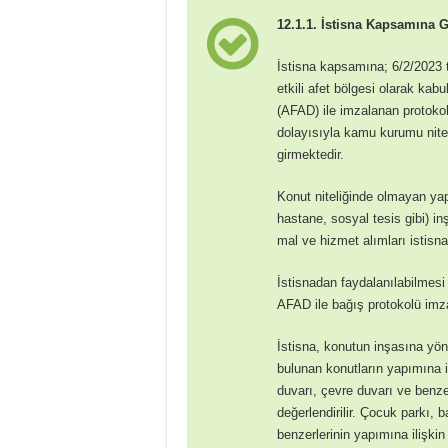
12.1.1. İstisna Kapsamına G
İstisna kapsamına; 6/2/2023 
etkili afet bölgesi olarak kab
(AFAD) ile imzalanan protoko
dolayısıyla kamu kurumu nitel
girmektedir.
Konut niteliğinde olmayan yapı
hastane, sosyal tesis gibi) in
mal ve hizmet alımları istis
İstisnadan faydalanılabilmesi
AFAD ile bağış protokolü imza
İstisna, konutun inşasına yön
bulunan konutların yapımına iliş
duvarı, çevre duvarı ve benze
değerlendirilir. Çocuk parkı,
benzerlerinin yapımına ilişki