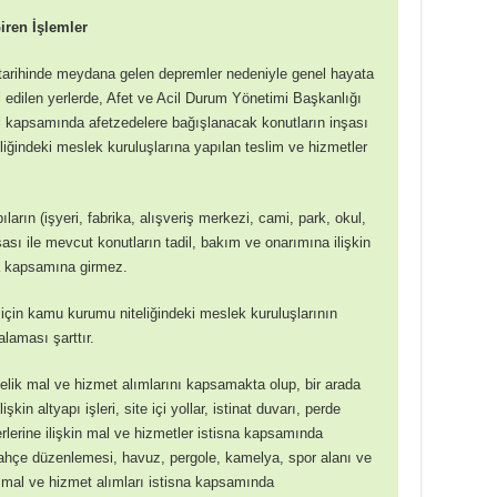
iren İşlemler
tarihinde meydana gelen depremler nedeniyle genel hayata
ul edilen yerlerde, Afet ve Acil Durum Yönetimi Başkanlığı
l kapsamında afetzedelere bağışlanacak konutların inşası
iğindeki meslek kuruluşlarına yapılan teslim ve hizmetler
ların (işyeri, fabrika, alışveriş merkezi, cami, park, okul,
şası ile mevcut konutların tadil, bakım ve onarımına ilişkin
na kapsamına girmez.
 için kamu kurumu niteliğindeki meslek kuruluşlarının
laması şarttır.
elik mal ve hizmet alımlarını kapsamakta olup, bir arada
kin altyapı işleri, site içi yollar, istinat duvarı, perde
rlerine ilişkin mal ve hizmetler istisna kapsamında
 bahçe düzenlemesi, havuz, pergole, kamelya, spor alanı ve
n mal ve hizmet alımları istisna kapsamında