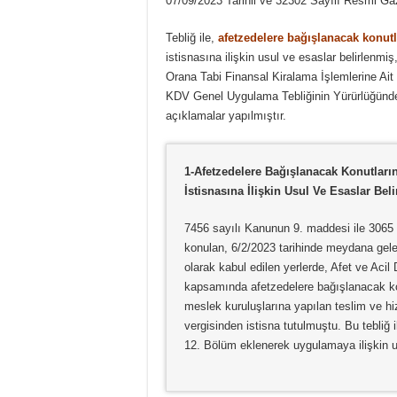
07/09/2023 Tarihli ve 32302 Sayılı Resmi Ga
Tebliğ ile,
afetzedelere bağışlanacak konutl
istisnasına ilişkin usul ve esaslar belirlenmiş
Orana Tabi Finansal Kiralama İşlemlerine Ait D
KDV Genel Uygulama Tebliğinin Yürürlüğünde
açıklamalar yapılmıştır.
1-
Afetzedelere Bağışlanacak Konutların
İstisnasına İlişkin Usul Ve Esaslar Beli
7456 sayılı Kanunun 9. maddesi ile 3065 
konulan, 6/2/2023 tarihinde meydana gelen
olarak kabul edilen yerlerde, Afet ve Aci
kapsamında afetzedelere bağışlanacak kon
meslek kuruluşlarına yapılan teslim ve hi
vergisinden istisna tutulmuştu. Bu tebli
12. Bölüm eklenerek uygulamaya ilişkin us