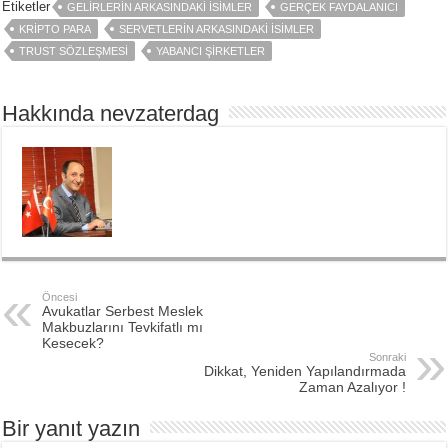
Etiketler
GELIRLERIN ARKASINDAKI İSIMLER
GERÇEK FAYDALANICI
KRIPTO PARA
SERVETLERIN ARKASINDAKI İSIMLER
TRUST SÖZLEŞMESI
YABANCI ŞIRKETLER
Hakkında nevzaterdag
Öncesi
Avukatlar Serbest Meslek
Makbuzlarını Tevkifatlı mı
Kesecek?
Sonraki
Dikkat, Yeniden Yapılandırmada
Zaman Azalıyor !
Bir yanıt yazın