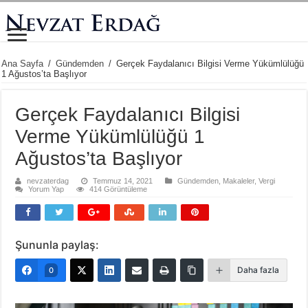
Ana Sayfa
/
Gündemden
/
Gerçek Faydalanıcı Bilgisi Verme Yükümlülüğü
1 Ağustos’ta Başlıyor
Gerçek Faydalanıcı Bilgisi
Verme Yükümlülüğü 1
Ağustos’ta Başlıyor
nevzaterdag
Temmuz 14, 2021
Gündemden
,
Makaleler
,
Vergi
Yorum Yap
414 Görüntüleme
Şununla paylaş:
Daha fazla
0