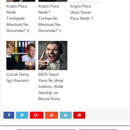
Kripto Para
Kripto Para
Kripto Para
Nedir
Nedir?
Veya Sanal
Türkiyede
Türkiye’de
Para Nedir ?
Mevzuat Ne
Mevzuat Ne
Durumda? 2
Durumda? 1
Çocuk Genç
6824 Sayılı
İşçi Kavramı
Yasa İle Vergi
İndirimi, Ahilik
Sandığı ve
Birçok Konu