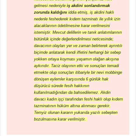
gelmesi nedeniyle
iş akdini sonlandırmak
zorunda kaldığını
iddia etmiş, iş akdini haklı
nedenle feshederek kıdem tazminatı ile yıllık izin
alacaklarının ödetilmesine karar verilmesini
istemiştir. Mevcut delillerin ve tanık anlatımlarının
bütünlük içinde değerlendirilmesi neticesinde;
davacının olayları yer ve zaman belirterek ayrıntılı
biçimde anlatarak kendi iffetini herhangi bir sebep
yokken ortaya koyması yaşamın olağan akışına
aykırıdır. Taciz olayının etki ve sonuçları temadi
etmekte olup sonuçları itibariyle bir nevi mobbinge
dönüşen eylemler karşısında 6 günlük hak
düşürücü sürede fesih hakkının
kullanılmadığından da bahsedilemez. Akdin
davacı kadın işçi tarafından feshi haklı olup kıdem
tazminatının hüküm altına alınması gerekir.
Temyiz olunan kararın yukarıda yazılı sebepten
bozulmasına karar verilmiştir.