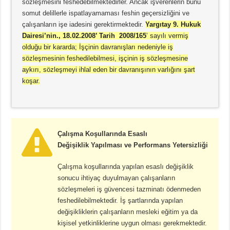
sözleşmesini feshedebilmektedirler. Ancak işverenlerin bunu
somut delillerle ispatlayamaması feshin geçersizliğini ve
çalışanların işe iadesini gerektirmektedir.
Yargıtay 9. Hukuk
Dairesi’nin., 18.02.2008’ Tarih 2008/165
’ sayılı vermiş
olduğu bir kararda; İşçinin davranışları nedeniyle iş
sözleşmesinin feshedilebilmesi, işçinin iş sözleşmesine
aykırı, sözleşmeyi ihlal eden bir davranışının varlığını şart
koşar.
Çalışma Koşullarında Esaslı
Değişiklik
Yapılması ve Performans Yetersizliği
Çalışma koşullarında yapılan esaslı değişiklik
sonucu ihtiyaç duyulmayan çalışanların
sözleşmeleri iş güvencesi tazminatı ödenmeden
feshedilebilmektedir. İş şartlarında yapılan
değişikliklerin çalışanların mesleki eğitim ya da
kişisel yetkinliklerine uygun olması gerekmektedir.