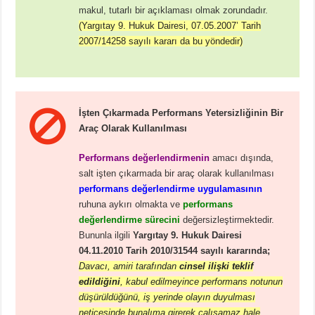
makul, tutarlı bir açıklaması olmak zorundadır.
(Yargıtay 9. Hukuk Dairesi, 07.05.2007’ Tarih
2007/14258 sayılı kararı da bu yöndedir)
İşten Çıkarmada Performans Yetersizliğinin Bir
Araç Olarak Kullanılması
Performans değerlendirmenin
amacı dışında,
salt işten çıkarmada bir araç olarak kullanılması
performans değerlendirme uygulamasının
ruhuna aykırı olmakta ve
performans
değerlendirme sürecini
değersizleştirmektedir.
Bununla ilgili
Yargıtay 9. Hukuk Dairesi
04.11.2010 Tarih 2010/31544 sayılı kararında;
Davacı, amiri tarafından
cinsel ilişki teklif
edildiğini
, kabul edilmeyince performans notunun
düşürüldüğünü, iş yerinde olayın duyulması
neticesinde bunalıma girerek çalışamaz hale