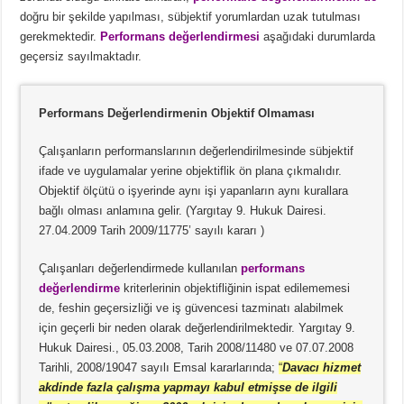
doğru bir şekilde yapılması, sübjektif yorumlardan uzak tutulması
gerekmektedir.
Performans değerlendirmesi
aşağıdaki durumlarda
geçersiz sayılmaktadır.
Performans Değerlendirmenin Objektif Olmaması
Çalışanların performanslarının değerlendirilmesinde sübjektif
ifade ve uygulamalar yerine objektiflik ön plana çıkmalıdır.
Objektif ölçütü o işyerinde aynı işi yapanların aynı kurallara
bağlı olması anlamına gelir. (Yargıtay 9. Hukuk Dairesi.
27.04.2009 Tarih 2009/11775’ sayılı kararı )
Çalışanları değerlendirmede kullanılan
performans
değerlendirme
kriterlerinin objektifliğinin ispat edilememesi
de, feshin geçersizliği ve iş güvencesi tazminatı alabilmek
için geçerli bir neden olarak değerlendirilmektedir. Yargıtay 9.
Hukuk Dairesi., 05.03.2008, Tarih 2008/11480 ve 07.07.2008
Tarihli, 2008/19047 sayılı Emsal kararlarında;
“
Davacı hizmet
akdinde fazla çalışma yapmayı kabul etmişse de ilgili