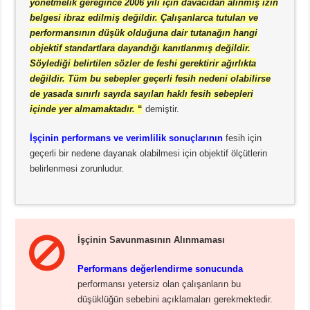
yönetmelik gereğince 2006 yılı için davacıdan alınmış izin
belgesi ibraz edilmiş değildir. Çalışanlarca tutulan ve
performansının düşük olduğuna dair tutanağın hangi
objektif standartlara dayandığı kanıtlanmış değildir.
Söylediği belirtilen sözler de feshi gerektirir ağırlıkta
değildir. Tüm bu sebepler geçerli fesih nedeni olabilirse
de yasada sınırlı sayıda sayılan haklı fesih sebepleri
içinde yer almamaktadır.
“
demiştir.
İşçinin performans ve verimlilik sonuçlarının
fesih için
geçerli bir nedene dayanak olabilmesi için objektif ölçütlerin
belirlenmesi zorunludur.
İşçinin Savunmasının Alınmaması
Performans değerlendirme sonucunda
performansı yetersiz olan çalışanların bu
düşüklüğün sebebini açıklamaları gerekmektedir.