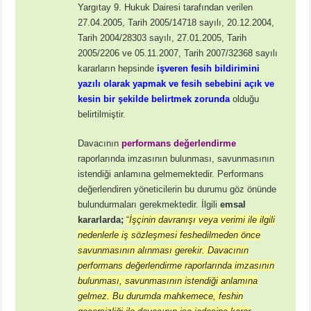
Yargıtay 9. Hukuk Dairesi tarafından verilen
27.04.2005, Tarih 2005/14718 sayılı, 20.12.2004,
Tarih 2004/28303 sayılı, 27.01.2005, Tarih
2005/2206 ve 05.11.2007, Tarih 2007/32368 sayılı
kararların hepsinde
işveren fesih bildirimini
yazılı olarak yapmak ve fesih sebebini açık ve
kesin bir şekilde belirtmek zorunda
olduğu
belirtilmiştir.
Davacının
performans değerlendirme
raporlarında imzasının bulunması, savunmasının
istendiği anlamına gelmemektedir. Performans
değerlendiren yöneticilerin bu durumu göz önünde
bulundurmaları gerekmektedir. İlgili
emsal
kararlarda;
“
İşçinin davranışı veya verimi ile ilgili
nedenlerle iş sözleşmesi feshedilmeden önce
savunmasının alınması gerekir. Davacının
performans değerlendirme raporlarında imzasının
bulunması, savunmasının istendiği anlamına
gelmez. Bu durumda mahkemece, feshin