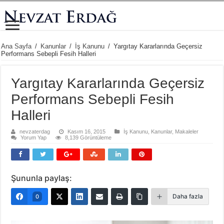
Ana Sayfa
/
Kanunlar
/
İş Kanunu
/
Yargıtay Kararlarında Geçersiz
Performans Sebepli Fesih Halleri
Yargıtay Kararlarında Geçersiz
Performans Sebepli Fesih
Halleri
nevzaterdag
Kasım 16, 2015
İş Kanunu
,
Kanunlar
,
Makaleler
Yorum Yap
8,139 Görüntüleme
Şununla paylaş:
Daha fazla
0