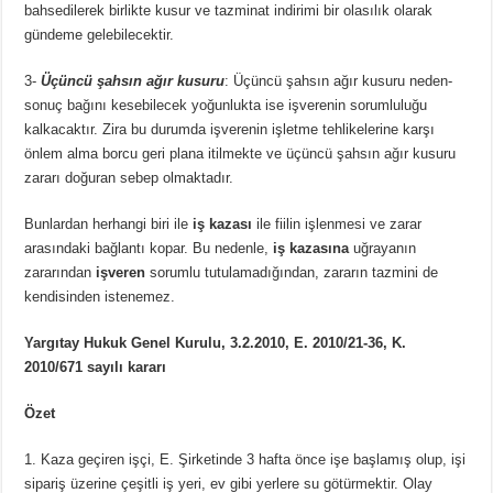
bahsedilerek birlikte kusur ve tazminat indirimi bir olasılık olarak
gündeme gelebilecektir.
3-
Üçüncü şahsın ağır kusuru
: Üçüncü şahsın ağır kusuru neden-
sonuç bağını kesebilecek yoğunlukta ise işverenin sorumluluğu
kalkacaktır. Zira bu durumda işverenin işletme tehlikelerine karşı
önlem alma borcu geri plana itilmekte ve üçüncü şahsın ağır kusuru
zararı doğuran sebep olmaktadır.
Bunlardan herhangi biri ile
iş kazası
ile fiilin işlenmesi ve zarar
arasındaki bağlantı kopar. Bu nedenle,
iş kazasına
uğrayanın
zararından
işveren
sorumlu tutulamadığından, zararın tazmini de
kendisinden istenemez.
Yargıtay Hukuk Genel Kurulu, 3.2.2010, E. 2010/21-36, K.
2010/671 sayılı kararı
Özet
1. Kaza geçiren işçi, E. Şirketinde 3 hafta önce işe başlamış olup, işi
sipariş üzerine çeşitli iş yeri, ev gibi yerlere su götürmektir. Olay