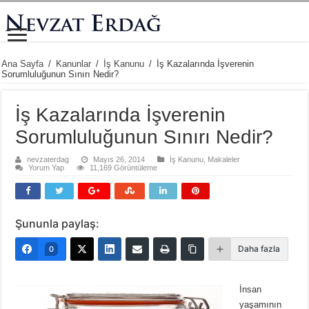
Ana Sayfa
/
Kanunlar
/
İş Kanunu
/
İş Kazalarında İşverenin
Sorumluluğunun Sınırı Nedir?
İş Kazalarında İşverenin
Sorumluluğunun Sınırı Nedir?
nevzaterdag
Mayıs 26, 2014
İş Kanunu
,
Makaleler
Yorum Yap
11,169 Görüntüleme
Şununla paylaş:
Daha fazla
0
İnsan
yaşamının