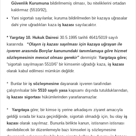
Güvenlik Kurumuna
bildirilmemiş olması, bu niteliklerini ortadan
kaldırmaz (5510/92),
Yani sigortalı sayılanlar, kuruma bildirilmeden bir kazaya uğrasalar
dahi yine uğradıkları kaza
iş kazası
sayılacaktır.
* Yargıtay 10. Hukuk Dairesi
30.5.1995 tarihli 4641/5019 sayılı
kararında
“Olayın iş kazası sayılması için kazaya uğrayan ile
işveren arasında Borçlar kanunundaki tanımlamaya göre hizmet
sözleşmesinin mevcut olması gerekir”
denmiştir.
Yargıtaya göre;
“sigortalı sayılmayan 5510/6” bir kimsenin uğradığı kaza,
iş kazası
olarak kabul edilmesi mümkün değildir.
* Bunlar bir
iş sözleşmesine
dayanarak işveren tarafından
çalıştırılsalar bile
5510 sayılı yasa
kapsamı dışında tutulduklarından,
iş kazası sigortası
hükümlerinden yararlanamazlar.
*
Yargıtaya
göre; bir kimse iş yerine arkadaşını ziyaret amacıyla
geldiği sırada bir kaza geçirdiğinde, sigortalı olmadığı için, bu olay
iş
kazası
olarak sayılmaz. Bununla birlikte kanun, istisnanın istisnası
denilebilecek bir düzenlemeyle bazı kimseleri iş sözleşmesine