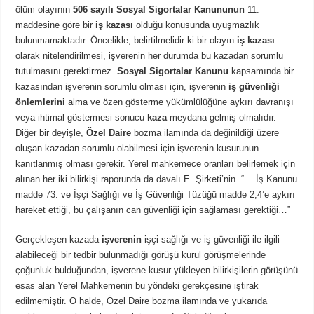
ölüm olayının
506 sayılı Sosyal Sigortalar Kanununun
11.
maddesine göre bir
iş kazası
olduğu konusunda uyuşmazlık
bulunmamaktadır. Öncelikle, belirtilmelidir ki bir olayın
iş kazası
olarak nitelendirilmesi, işverenin her durumda bu kazadan sorumlu
tutulmasını gerektirmez.
Sosyal Sigortalar Kanunu
kapsamında bir
kazasından işverenin sorumlu olması için, işverenin
iş güvenliği
önlemlerini
alma ve özen gösterme yükümlülüğüne aykırı davranışı
veya ihtimal göstermesi sonucu
kaza
meydana gelmiş olmalıdır.
Diğer bir deyişle,
Özel Daire
bozma ilamında da değinildiği üzere
oluşan kazadan sorumlu olabilmesi için işverenin kusurunun
kanıtlanmış olması gerekir. Yerel mahkemece oranları belirlemek için
alınan her iki bilirkişi raporunda da davalı E. Şirketi’nin. “….İş Kanunu
madde 73. ve İşçi Sağlığı ve İş Güvenliği Tüzüğü madde 2,4’e aykırı
hareket ettiği, bu çalışanın can güvenliği için sağlaması gerektiği…”
Gerçekleşen kazada
işverenin
işçi sağlığı ve iş güvenliği ile ilgili
alabileceği bir tedbir bulunmadığı görüşü kurul görüşmelerinde
çoğunluk bulduğundan, işverene kusur yükleyen bilirkişilerin görüşünü
esas alan Yerel Mahkemenin bu yöndeki gerekçesine iştirak
edilmemiştir. O halde, Özel Daire bozma ilamında ve yukarıda