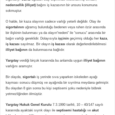
nedensellik (illiyet)
bağını iş kazasının bir unsuru konumuna
sokmuştur.
O halde, bir kaza olayının sadece varlığı yeterli değildir. Olay ile
sigortalının
uğramış bulunduğu bedenen veya ruhen özür arasında
bir ilişkinin bulunması ya da olayın“nedeni” ile “sonucu” arasında bir
bağın varlığı gereklidir. Dolayısıyla
işçinin
geçirmiş olduğu her
kaza
,
iş kazası
sayılmaz. Bir olayın
iş kazası
olarak değerlendirilebilmesi
illiyet bağının
da bulunmasına bağlıdır.
Yargıtay
verdiği birçok kararında bu anlamda uygun
illiyet bağının
varlığını aramıştır.
Bir olayda,
sigortalı
iş yerinde sıva yaparken iskeleden ayağı
kayması sonucu düşmüş ve ayağında bir sıyrılma meydana gelmiştir.
Bu olaydan 8 gün sonra bu kişi septisemi şoku nedeniyle böbrek
yetmezliğinden ölmüştür.
Yargıtay Hukuk Genel Kurulu
7.3.1990 tarihli, 10 – 40/147 sayılı
kararında ayaktaki sıyrık olayı ile
septisemi hastalığı
ve
akut