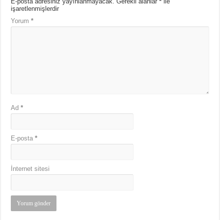
E-posta adresiniz yayınlanmayacak.
Gerekli alanlar
*
ile
işaretlenmişlerdir
Yorum
*
Ad
*
E-posta
*
İnternet sitesi