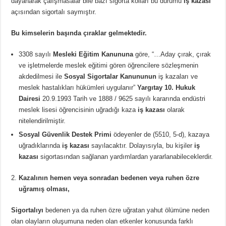
dayanarak çalışmasalar bile bazı sigorta kolları bu durumu
iş kazası
açısından sigortalı saymıştır.
Bu kimselerin başında çıraklar gelmektedir.
3308 sayılı
Mesleki Eğitim Kanununa
göre, “…Aday çırak, çırak
ve işletmelerde meslek eğitimi gören öğrencilere sözleşmenin
akdedilmesi ile
Sosyal Sigortalar Kanununun
iş kazaları ve
meslek hastalıkları hükümleri uygulanır”
Yargıtay 10. Hukuk
Dairesi
20.9.1993 Tarih ve 1888 / 9625 sayılı kararında endüstri
meslek lisesi öğrencisinin uğradığı kaza
iş kazası
olarak
nitelendirilmiştir.
Sosyal Güvenlik Destek Primi
ödeyenler de (5510, 5-d), kazaya
uğradıklarında
iş kazası
sayılacaktır. Dolayısıyla, bu kişiler
iş
kazası
sigortasından sağlanan yardımlardan yararlanabileceklerdir.
Kazalının hemen veya sonradan bedenen veya ruhen özre
uğramış olması,
Sigortalıyı
bedenen ya da ruhen özre uğratan yahut ölümüne neden
olan olayların oluşumuna neden olan etkenler konusunda farklı