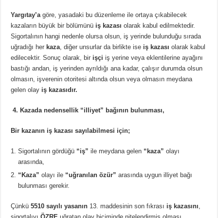
Yargıtay’a
göre, yasadaki bu düzenleme ile ortaya çıkabilecek
kazaların büyük bir bölümünü
iş kazası
olarak kabul edilmektedir.
Sigortalının hangi nedenle olursa olsun, iş yerinde bulunduğu sırada
uğradığı her
kaza
, diğer unsurlar da birlikte ise
iş kazası
olarak kabul
edilecektir. Sonuç olarak, bir
işçi
iş yerine veya eklentilerine ayağını
bastığı andan, iş yerinden ayrıldığı ana kadar, çalışır durumda olsun
olmasın, işverenin otoritesi altında olsun veya olmasın meydana
gelen olay
iş kazasıdır.
4.
Kazada nedensellik “illiyet” bağının bulunması,
Bir kazanın iş kazası sayılabilmesi için;
Sigortalının gördüğü
“iş”
ile meydana gelen
“kaza”
olayı
arasında,
“Kaza”
olayı ile
“uğranılan özür”
arasında uygun illiyet bağı
bulunması gerekir.
Çünkü
5510 sayılı yasanın
13. maddesinin son fıkrası
iş kazasını
,
sigortalıyı
ÖZRE
uğratan olay biçiminde nitelendirmiş olması,