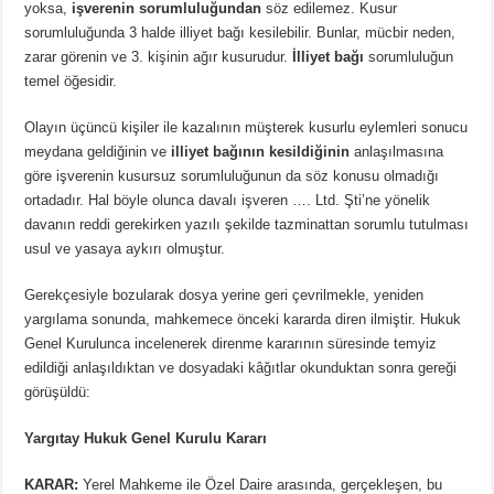
yoksa,
işverenin sorumluluğundan
söz edilemez. Kusur
sorumluluğunda 3 halde illiyet bağı kesilebilir. Bunlar, mücbir neden,
zarar görenin ve 3. kişinin ağır kusurudur.
İlliyet bağı
sorumluluğun
temel öğesidir.
Olayın üçüncü kişiler ile kazalının müşterek kusurlu eylemleri sonucu
meydana geldiğinin ve
illiyet bağının kesildiğinin
anlaşılmasına
göre işverenin kusursuz sorumluluğunun da söz konusu olmadığı
ortadadır. Hal böyle olunca davalı işveren …. Ltd. Şti’ne yönelik
davanın reddi gerekirken yazılı şekilde tazminattan sorumlu tutulması
usul ve yasaya aykırı olmuştur.
Gerekçesiyle bozularak dosya yerine geri çevrilmekle, yeniden
yargılama sonunda, mahkemece önceki kararda diren ilmiştir. Hukuk
Genel Kurulunca incelenerek direnme kararının süresinde temyiz
edildiği anlaşıldıktan ve dosyadaki kâğıtlar okunduktan sonra gereği
görüşüldü:
Yargıtay Hukuk Genel Kurulu Kararı
KARAR:
Yerel Mahkeme ile Özel Daire arasında, gerçekleşen, bu