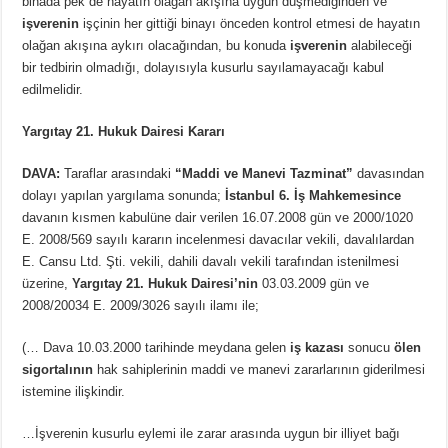
binada pek de hayatın olağan akışına uygun düşmediğinden ve
işverenin
işçinin her gittiği binayı önceden kontrol etmesi de hayatın
olağan akışına aykırı olacağından, bu konuda
işverenin
alabileceği
bir tedbirin olmadığı, dolayısıyla kusurlu sayılamayacağı kabul
edilmelidir.
Yargıtay 21. Hukuk Dairesi Kararı
DAVA:
Taraflar arasındaki
“Maddi ve Manevi Tazminat”
davasından
dolayı yapılan yargılama sonunda;
İstanbul 6. İş Mahkemesince
davanın kısmen kabulüne dair verilen 16.07.2008 gün ve 2000/1020
E. 2008/569 sayılı kararın incelenmesi davacılar vekili, davalılardan
E. Cansu Ltd. Şti. vekili, dahili davalı vekili tarafından istenilmesi
üzerine,
Yargıtay 21. Hukuk Dairesi’nin
03.03.2009 gün ve
2008/20034 E. 2009/3026 sayılı ilamı ile;
(… Dava 10.03.2000 tarihinde meydana gelen
iş kazası
sonucu
ölen
sigortalının
hak sahiplerinin maddi ve manevi zararlarının giderilmesi
istemine ilişkindir.
…İşverenin kusurlu eylemi ile zarar arasında uygun bir illiyet bağı