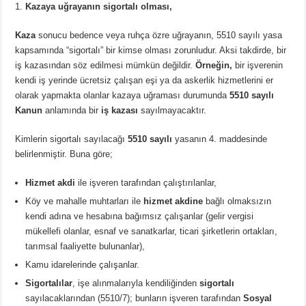
Kazaya uğrayanın sigortalı olması,
Kaza
sonucu bedence veya ruhça özre uğrayanın, 5510 sayılı yasa
kapsamında “sigortalı” bir kimse olması zorunludur. Aksi takdirde, bir
iş kazasından söz edilmesi mümkün değildir.
Örneğin,
bir işverenin
kendi iş yerinde ücretsiz çalışan eşi ya da askerlik hizmetlerini er
olarak yapmakta olanlar kazaya uğraması durumunda
5510 sayılı
Kanun
anlamında bir
iş kazası
sayılmayacaktır.
Kimlerin sigortalı sayılacağı
5510 sayılı
yasanın 4. maddesinde
belirlenmiştir. Buna göre;
Hizmet akdi
ile işveren tarafından çalıştırılanlar,
Köy ve mahalle muhtarları ile
hizmet akdine
bağlı olmaksızın
kendi adına ve hesabına bağımsız çalışanlar (gelir vergisi
mükellefi olanlar, esnaf ve sanatkarlar, ticari şirketlerin ortakları,
tarımsal faaliyette bulunanlar),
Kamu idarelerinde çalışanlar.
Sigortalılar
, işe alınmalarıyla kendiliğinden
sigortalı
sayılacaklarından (5510/7); bunların işveren tarafından
Sosyal