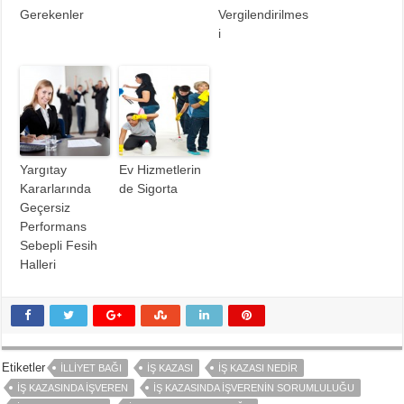
Gerekenler
Vergilendirilmes
i
Yargıtay
Ev Hizmetlerin
Kararlarında
de Sigorta
Geçersiz
Performans
Sebepli Fesih
Halleri
Etiketler
İLLIYET BAĞI
İŞ KAZASI
İŞ KAZASI NEDIR
İŞ KAZASINDA İŞVEREN
İŞ KAZASINDA İŞVERENIN SORUMLULUĞU