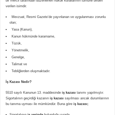
bir mercii tarafından düzenlenen hukuk kurallarının tümüne birden
verilen isimdir.
Mevzuat, Resmi Gazete’de yayınlanan ve uygulanması zorunlu
olan;
Yasa (Kanun),
Kanun hükmünde kararname,
Tüzük,
Yönetmelik,
Genelge,
Talimat ve
Tebliğlerden oluşmaktadır.
İş Kazası Nedir?
5510 sayılı Kanunun 13. maddesinde
iş kazası
tanımı yapılmıştır.
Sigortalının geçirdiği kazanın
iş kazası
sayılması ancak durumlarının
bu tanıma uyması ile mümkündür. Buna göre
iş kazası;
Sigortalının
iş yerinde
bulunduğu sırada,