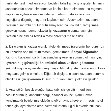
tarihinde, teslim edilen suyun bedelini tahsil amacıyla gidilen binanın
asansörünün bozuk olmasına ve kabinin katta olmamasına rağmen
kapısının açılması neticesinde işçi, adımını atarak asansör
boşluğuna düşmüş, hayatını kaybetmiştir. Uyuşmazlık, kazadan
işverenin sorumlu tutulup tutulamayacağına ilişkindir. Tartışılması
gereken husus, somut olayda
iş kazasının
oluşmaması için
işverenin ne gibi bir tedbir alması gerektiği meselesidir.
2. Bir olayın
iş kazası
olarak nitelendirilmesi,
işverenin
her durumda
bu kazadan sorumlu tutulmasını gerektirmez.
Sosyal Sigortalar
Kanunu
kapsamında bir kazasından işverenin sorumlu olması için,
işverenin iş güvenliği önlemlerini
alma
ve
özen gösterme
yükümlülüğüne aykırı davranışı veya ihtimal göstermesi sonucu kaza
meydana gelmiş olmalıdır. Diğer bir deyişle, oluşan kazadan sorumlu
olabilmesi için
işverenin kusurunun
kanıtlanmış olması gerekir.
3. Asansörün bozuk olduğu, kata kabinsiz geldiği, merdiven
boşluklarının ışıklandırılmadığı, asansör önüne uyarıcı levha
konulmadığı belirlenmiş olduğuna göre; ayrıca
işverenin işçisine
el
feneri gibi aydınlatma aracı vermesi İstanbul gibi bir yerde bulunan