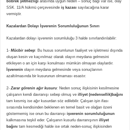
böbrek yetmezliği
arasında uygun neden – sonuç bağı var ise, olay
SSK. 11/A hükmü çerçevesinde
iş kazası
sayılacağına karar
vermiştir.
Kazalardan Dolayı İşverenin Sorumluluğunun Sınırı
Kazalardan dolayı işverenin sorumluluğu 3 halde sınırlandırılabilir:
1-
Mücbir sebep
: Bu husus sorumlunun faaliyet ve işletmesi dışında
oluşan kesin ve kaçınılmaz olarak olayın meydana gelmesini
etkileyen o an için karşı konulması mümkün olmayan olaylardır.
İşverenin
olayın meydana gelmesinde veya sonuçlarının
azaltılmasında bir kusurunun olmaması esastır.
2-
Zarar görenin ağır kusuru
: Neden sonuç ilişkisinin kesilmesine
çalışanın kendi davranışı sebep olmuş ve
illiyet (nedensellik)bağını
tam kesmiş ise ağır kusurdan söz edilebilir. Çalışan işin ifası
sırasında kendisinden beklenen en temel basit ve olağan özeni
göstermemiş ise onun bu davranışı
işverenin sorumluluğunun
kalkmasına teşkil eder. Çalışanın kusurlu davranışının
illiyet
bağını
tam kesmediği halde ise ortak neden-sonuç ilişkisinden