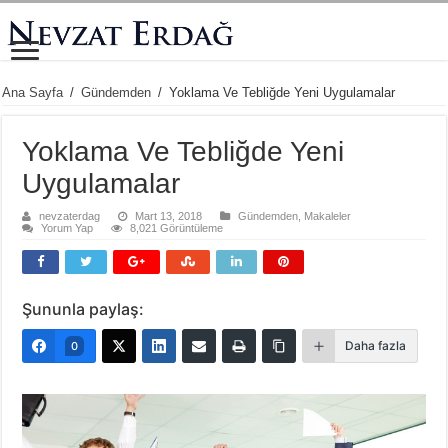
Ana Sayfa
/
Gündemden
/
Yoklama Ve Tebliğde Yeni Uygulamalar
Yoklama Ve Tebliğde Yeni
Uygulamalar
nevzaterdag
Mart 13, 2018
Gündemden
,
Makaleler
Yorum Yap
8,021 Görüntüleme
Şununla paylaş:
Daha fazla
0