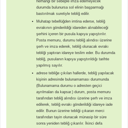
herhangi bir sebeple imza edemeyecek
durumda bulunursa sol elinin başparmağı
bastırılmak suretiyle tebliğ edilir.
Muhatap tebellüğden imtina ederse, tebliğ
evrakının gönderildiği idareden alınabileceği
şerhini içeren bir pusula kapıya yapıştırılır.
Posta memuru, durumu tebliğ alındısı üzerine
şerh ve imza ederek, tebliğ olunacak evrakı
tebliği yaptıran idareye teslim eder. Bu durumda
tebliğ, pusulanın kapıya yapıştırıldığı tarihte
yapılmış sayılır.
adrese tebliğe çıkılan hallerde, tebliğ yapılacak
kişinin adresinde bulunamaması durumunda
(Bulunamama durumu o adresten geçici
ayrılmaları da kapsar.) durum, posta memuru
tarafından tebliğ alındısı üzerine şerh ve imza
edilerek, tebliğ evrakı gönderildiği idareye iade
edilir. Bunun üzerine tebliği çıkaran merci
tarafından tayin olunacak münasip bir süre
sonra yeniden tebliğ çıkarılır. İkinci defa