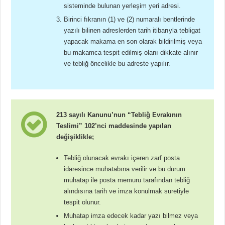
sisteminde bulunan yerleşim yeri adresi.
Birinci fıkranın (1) ve (2) numaralı bentlerinde
yazılı bilinen adreslerden tarih itibarıyla tebligat
yapacak makama en son olarak bildirilmiş veya
bu makamca tespit edilmiş olanı dikkate alınır
ve tebliğ öncelikle bu adreste yapılır.
213 sayılı Kanunu’nun “Tebliğ Evrakının
Teslimi” 102’nci maddesinde yapılan
değişiklikle;
Tebliğ olunacak evrakı içeren zarf posta
idaresince muhatabına verilir ve bu durum
muhatap ile posta memuru tarafından tebliğ
alındısına tarih ve imza konulmak suretiyle
tespit olunur.
Muhatap imza edecek kadar yazı bilmez veya