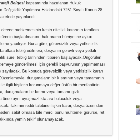
ateji Belgesi
kapsamında hazırlanan Hukuk
a Değişiklik Yapılması Hakkındaki 7251 Sayılı Kanun 28
gazetede yayınlandı.
erece mahkemesinin kesin nitelikli kararının taraflara
sürenin başlatılmasını, hak arama hürriyetine aykırı
leme yapılıyor. Buna göre, görevsizlik veya yetkisizlik
taraflara tebliğ edilmesi, dosyanın görevli veya yetkili
ık süre, tebliğ tarihinden itibaren başlayacak.Öngörülen
hkemeye gönderilmesi için gerekli başvurunun yapılmaması
ayılacak. Bu konuda görevsizlik veya yetkisizlik kararı
Düzenlemeyle, duruşmaların bir kısmının veya tamamının
 ile ilgili kişilerin korunmaya değer üstün bir menfaatinin
, duruşmaların bir kısmı veya tamamı gizli
ha önce aynı uyuşmazlıkta ara buluculuk veya
ecek.Hakimin reddi talebine ilişkin karar, dosya üzerinden
 nedeni sabit olmasa bile merci bunu muhtemel görürse, ret
 hakkında yemin teklif olunamayacak.