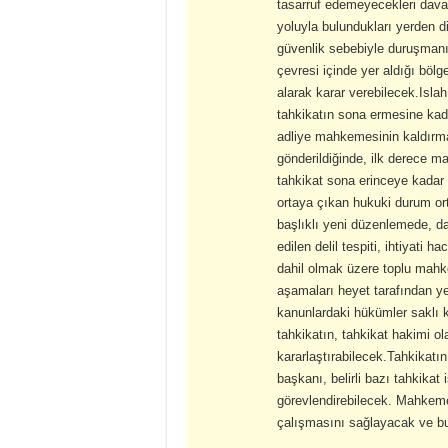
tasarruf edemeyecekleri dava 
yoluyla bulundukları yerden d
güvenlik sebebiyle duruşmanın
çevresi içinde yer aldığı bö
alarak karar verebilecek.Islah
tahkikatın sona ermesine kad
adliye mahkemesinin kaldırm
gönderildiğinde, ilk derece m
tahkikat sona erinceye kadar
ortaya çıkan hukuki durum o
başlıklı yeni düzenlemede, d
edilen delil tespiti, ihtiyati h
dahil olmak üzere toplu mahk
aşamaları heyet tarafından ye
kanunlardaki hükümler saklı k
tahkikatın, tahkikat hakimi ol
kararlaştırabilecek.Tahkikat
başkanı, belirli bazı tahkikat
görevlendirebilecek. Mahkem
çalışmasını sağlayacak ve bu