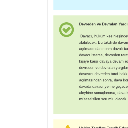
Devreden ve Devralan Yarg
Davacı, hüküm kesinleşinceye
alabilecek. Bu takdirde dava
açılmasından sonra davalı ta
davacı isterse, devreden tar
kişiye karşı davaya devam e
devreden ve devralan yargıla
davasını devreden taraf hak
açılmasından sonra, dava konu
davada davacı yerine geçece
aleyhine sonuçlanırsa, dava 
müteselsilen sorumlu olacak.