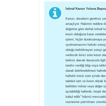
İstinaf Kanun Yoluna Başvu
Kanun, davaların gereksiz ye
amaçlıyor. Hakimin reddine il
değerine göre derhal istinaf 
kesin olduğuna karar verebile
işlemi, hiçbir duraksamaya y
uyulmamasının hukuki sonuçla
olduğu belirtilmeyen süreyi ge
verilecek ikinci süre kesin 
belirsiz alacak davasıyla ilgil
tarafın verdiği bilgi veya ta
olarak belirlenebilmesi halin
haftalık kesin süre içinde da
talebini tam ve kesin olarak 
belirtilen miktar veya değer 
açılabildiği hallerde, tespit 
kabul edilir” hükmü mevzuatt
veznesine yatırılması zorunl