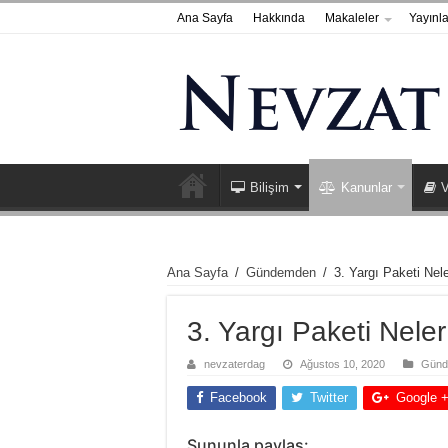
Ana Sayfa
Hakkında
Makaleler
Yayınla
Bilişim
Kanunlar
V
Ana Sayfa
/
Gündemden
/
3. Yargı Paketi Nele
3. Yargı Paketi Neler
nevzaterdag
Ağustos 10, 2020
Günd
Facebook
Twitter
Google 
Şununla paylaş: