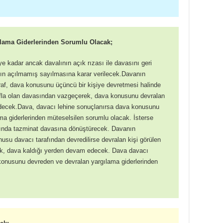
ılama Giderlerinden Sorumlu Olacak;
 kadar ancak davalının açık rızası ile davasını geri
nın açılmamış sayılmasına karar verilecek.Davanın
raf, dava konusunu üçüncü bir kişiye devretmesi halinde
afla olan davasından vazgeçerek, dava konusunu devralan
decek.Dava, davacı lehine sonuçlanırsa dava konusunu
ma giderlerinden müteselsilen sorumlu olacak. İsterse
kında tazminat davasına dönüştürecek. Davanın
su davacı tarafından devredilirse devralan kişi görülen
k, dava kaldığı yerden devam edecek. Dava davacı
konusunu devreden ve devralan yargılama giderlerinden