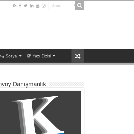
Sosyal
Yazı Dizisi
nvoy Danışmanlık