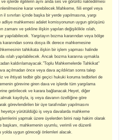
ve işlerde ilgililerin aynı anda ses ve görüntü nakledilmesi
inlenilmesine karar verebilecek.Mahkeme, fiili engel veya
 il sınırları içinde başka bir yerde yapılmasına, yargı
lge adliye mahkemesi adalet komisyonunun uygun görüşünü
ın zamanı ve şekline ilişkin yapılan değişiklikle ıslah,
ar yapılabilecek. Yargıtayın bozma kararından veya bölge
a kararından sonra dosya ilk derece mahkemesine
ahkemesinin tahkikata ilişkin bir işlem yapması halinde
 da ıslah yapılabilecek. Ancak bozma kararına uymakla
rtadan kaldırılamayacak.”Toplu Mahkemelerde Tahkikat”
ava açılmadan önce veya dava açıldıktan sonra talep
aciz ve ihtiyati tedbir gibi geçici hukuki koruma tedbirleri de
emenin görevine giren dava ve işlerde tüm yargılama
rine getirilecek ve karara bağlanacak.Heyet, diğer
almak kaydıyla, iş veya davanın özelliğine göre
arak görevlendirilen bir üye tarafından yapılmasını
ın heyetçe yürütüldüğü iş veya davalarda mahkeme
 işlemlerini yapmak üzere üyelerden birini naip hakim olarak
e başkanı, mahkemenin uyumlu, verimli ve düzenli
 yolda uygun göreceği önlemleri alacak.