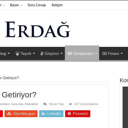
r
Basın
Soru Cevap
İletişim
ergi
Teşvik
Girişimci
Gündemden
Finans
r Getiriyor?
Ko
 Getiriyor?
emden
,
Kanunlar
,
Makaleler
Yorum Yap
327 Görüntüleme
+
Stumbleupon
LinkedIn
Pinterest