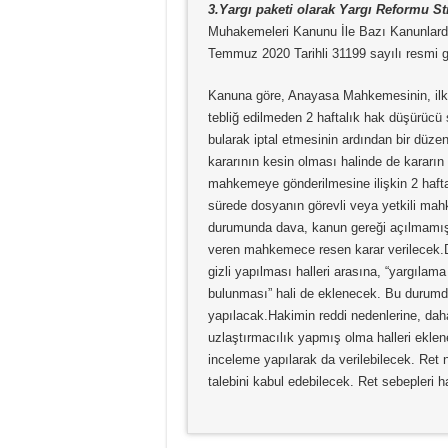
3.Yargı paketi olarak Yargı Reformu Str
Muhakemeleri Kanunu İle Bazı Kanunlard
Temmuz 2020 Tarihli 31199 sayılı resmi 
Kanuna göre, Anayasa Mahkemesinin, ilk d
tebliğ edilmeden 2 haftalık hak düşürücü 
bularak iptal etmesinin ardından bir düzen
kararının kesin olması halinde de kararın 
mahkemeye gönderilmesine ilişkin 2 haftal
sürede dosyanın görevli veya yetkili ma
durumunda dava, kanun gereği açılmamış s
veren mahkemece resen karar verilecek.
gizli yapılması halleri arasına, “yargılama
bulunması” hali de eklenecek. Bu durumda
yapılacak.Hakimin reddi nedenlerine, da
uzlaştırmacılık yapmış olma halleri eklen
inceleme yapılarak da verilebilecek. Ret
talebini kabul edebilecek. Ret sebepleri