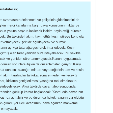
rulabilecek;
re uzamasının önlenmesi ve çelişkinin giderilmesini de
işkin merci kararlarına karşı dava konusunun miktar ve
kanun yoluna başvurulabilecek.Hakim, tayin ettiği sürenin
cek. Bu takdirde hakim, tayin ettiği kesin süreye konu olan
er vermeyecek şekilde açıklayacak ve süreye
rını açıkça tutanağa geçirerek ihtar edecek. Kesin
çirmiş olan taraf yeniden süre isteyebilecek, bu şekilde
olacak ve yeniden süre tanınmayacak.Kanun, uygulamada
i görülen sorunlara ilişkin de düzenlemeler içeriyor. Karşı
hkikat sonucu, alacağın miktarı veya değerinin tam ve kesin
de hakim tarafından tahkikat sona ermeden verilecek 2
vacı, iddianın genişletilmesi yasağına tabi olmaksızın
belirleyebilecek. Aksi takdirde dava, talep sonucunda
üzerinden görülüp karara bağlanacak.”Kısmi eda davasının
davası da açılabilir ve bu durumda hukuki yararın var olduğu
an çıkarılıyor.Delil avansının, dava açarken mahkeme
u olmayacak.