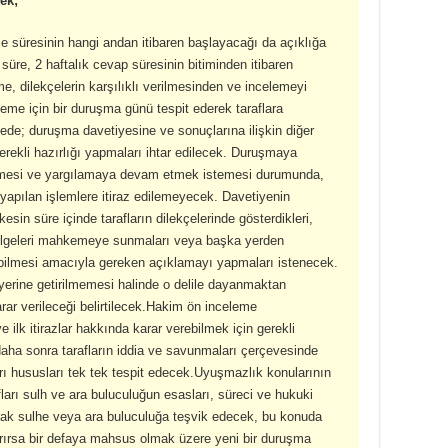
ek;
süresinin hangi andan itibaren başlayacağı da açıklığa
süre, 2 haftalık cevap süresinin bitiminden itibaren
 dilekçelerin karşılıklı verilmesinden ve incelemeyi
me için bir duruşma günü tespit ederek taraflara
yede; duruşma davetiyesine ve sonuçlarına ilişkin diğer
 gerekli hazırlığı yapmaları ihtar edilecek. Duruşmaya
gelmesi ve yargılamaya devam etmek istemesi durumunda,
yapılan işlemlere itiraz edilemeyecek. Davetiyenin
kesin süre içinde tarafların dilekçelerinde gösterdikleri,
elgeleri mahkemeye sunmaları veya başka yerden
ilebilmesi amacıyla gereken açıklamayı yapmaları istenecek.
yerine getirilmemesi halinde o delile dayanmaktan
ar verileceği belirtilecek.Hakim ön inceleme
 ilk itirazlar hakkında karar verebilmek için gerekli
 daha sonra tarafların iddia ve savunmaları çerçevesinde
rı hususları tek tek tespit edecek.Uyuşmazlık konularının
ları sulh ve ara buluculuğun esasları, süreci ve hukuki
rak sulhe veya ara buluculuğa teşvik edecek, bu konuda
rırsa bir defaya mahsus olmak üzere yeni bir duruşma