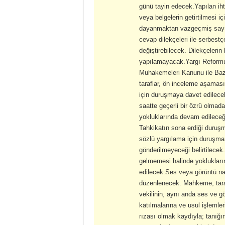
günü tayin edecek.Yapılan iht
veya belgelerin getirtilmesi i
dayanmaktan vazgeçmiş sayılm
cevap dilekçeleri ile serbest
değiştirebilecek. Dilekçelerin
yapılamayacak.Yargı Reformu
Muhakemeleri Kanunu ile Baz
taraflar, ön inceleme aşama
için duruşmaya davet edilecek
saatte geçerli bir özrü olma
yokluklarında devam edileceği
Tahkikatın sona erdiği duruş
sözlü yargılama için duruşman
gönderilmeyeceği belirtilecek
gelmemesi halinde yoklukları
edilecek.Ses veya görüntü na
düzenlenecek. Mahkeme, tarafl
vekilinin, aynı anda ses ve 
katılmalarına ve usul işlemle
rızası olmak kaydıyla; tanığın