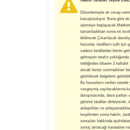
Hakim Tarafları Teşvik Edec
Düzenlemeyle ek cevap verme 
kavuşturuluyor. Buna göre ek 
işlemeye başlayacak.Mahkeme,
tamamladıktan sonra ön incele
bildirecek.Çıkarılacak daveti
hususlar, tarafların sulh için
sadece taraflardan birinin 
gelmeyen tarafın yokluğunda 
tebliğinden itibaren 2 haftalık 
ancak henüz sunmadıkları b
getirtilecek belgelerin getirt
Bu hususların verilen sürede 
vazgeçmiş sayılacaklarına kar
duruşmasında, dava şartları ve
görürse tarafları dinleyecek,
anlaştıkları ve anlaşamadıkla
tespitinden sonra hakim, taraf
sonuçları hakkında aydınlata
sonuç alınacağı kanaatine va