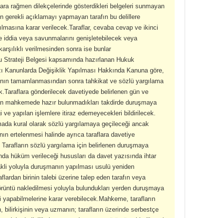
ara rağmen dilekçelerinde gösterdikleri belgeleri sunmayan
çin gerekli açıklamayı yapmayan tarafın bu delillere
asına karar verilecek.Taraflar, cevaba cevap ve ikinci
çe iddia veya savunmalarını genişletebilecek veya
 karşılıklı verilmesinden sonra ise bunlar
 Strateji Belgesi kapsamında hazırlanan Hukuk
ı Kanunlarda Değişiklik Yapılması Hakkında Kanuna göre,
sının tamamlanmasından sonra tahkikat ve sözlü yargılama
.Taraflara gönderilecek davetiyede belirlenen gün ve
dan mahkemede hazır bulunmadıkları takdirde duruşmaya
 ve yapılan işlemlere itiraz edemeyecekleri bildirilecek.
mada kural olarak sözlü yargılamaya geçileceği ancak
ın ertelenmesi halinde ayrıca taraflara davetiye
. Tarafların sözlü yargılama için belirlenen duruşmaya
nda hüküm verileceği hususları da davet yazısında ihtar
kli yoluyla duruşmanın yapılması usulü yeniden
ardan birinin talebi üzerine talep eden tarafın veya
görüntü nakledilmesi yoluyla bulundukları yerden duruşmaya
ri yapabilmelerine karar verebilecek.Mahkeme, tarafların
, bilirkişinin veya uzmanın; tarafların üzerinde serbestçe