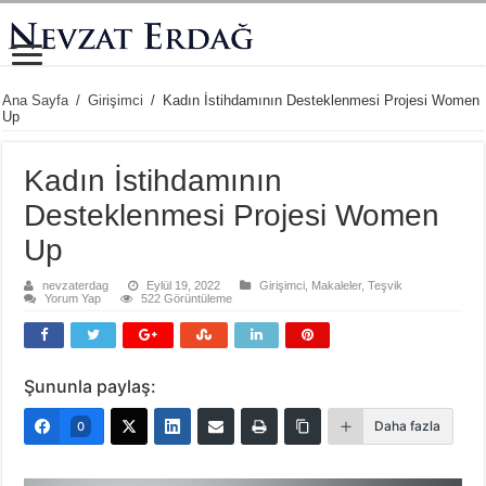
Ana Sayfa
/
Girişimci
/
Kadın İstihdamının Desteklenmesi Projesi Women
Up
Kadın İstihdamının
Desteklenmesi Projesi Women
Up
nevzaterdag
Eylül 19, 2022
Girişimci
,
Makaleler
,
Teşvik
Yorum Yap
522 Görüntüleme
Şununla paylaş:
Daha fazla
0