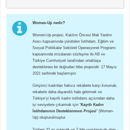
Women-Up nedir?
Women-Up projesi, Katılım Öncesi Mali Yardım
Aracı kapsamında yürütülen İstihdam, Eğitim ve
Sosyal Politikalar Sektörel Operasyonel Programı
kapsamında imzalanan sözleşme ile AB ve
Türkiye Cumhuriyeti tarafından ortaklaşa
desteklenen bir doğrudan hibe projesidir. 17 Mayıs
2021 tarihinde başlamıştır.
Girişimci kadınları haksız rekabete karşı korumak,
rekabete daha dayanıklı hale getirmek ve
Türkiye’yi kayıtlı kadın istihdamı açısından daha
iyi seviyelere çıkarmak için “
Kayıtlı Kadın
İstihdamının Desteklenmesi Projesi
” (Women-
Up) oluşturulmuştur.
Toplam 32 ay sürecek ve 7 ilde uygulanacak olan