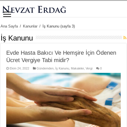
Ana Sayfa
/
Kanunlar
/
İş Kanunu
(sayfa 3)
İş Kanunu
Evde Hasta Bakıcı Ve Hemşire İçin Ödenen
Ücret Vergiye Tabi midir?
Ekim 24, 2022
Gündemden
,
İş Kanunu
,
Makaleler
,
Vergi
0