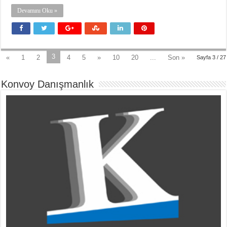
Devamını Oku »
3
«
1
2
4
5
»
10
20
...
Son »
Sayfa 3 / 27
Konvoy Danışmanlık