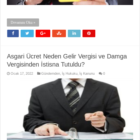
Devamını Oku »
Asgari Ücret Neden Gelir Vergisi ve Damga
Vergisinden İstisna Tutuldu?
Ocak 17, 2022
Gündemden
,
İş Hukuku
,
İş Kanunu
0