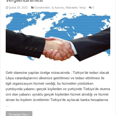
Vergilendirilmesi
Şubat 28, 2022
Gündemden
,
İş Kanunu
,
Makaleler
,
Vergi
0
Gelir idaresine yapılan özelge müracatında ; Türkiye’de tedavi olacak
Libya vatandaşlarının ülkemize getirtilmesi ve tedavi ettirilmesi ile
ilgili organizasyon hizmeti verdiği, bu hizmetleri yürütürken
yurtdışında yabancı gerçek kişilerden ve yurtiçinde Türkiye’de oturma
izni olan yabancı uyruklu gerçek kişilerden hizmet alındığı ve hizmet
alınan bu kişilerin ücretlerinin Türkiye’de açılacak banka hesaplarına
…
Devamını Oku »