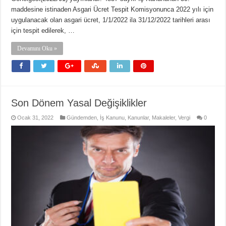
maddesine istinaden Asgari Ücret Tespit Komisyonunca 2022 yılı için
uygulanacak olan asgari ücret, 1/1/2022 ila 31/12/2022 tarihleri arası
için tespit edilerek, …
Devamını Oku »
Son Dönem Yasal Değişiklikler
Ocak 31, 2022
Gündemden
,
İş Kanunu
,
Kanunlar
,
Makaleler
,
Vergi
0