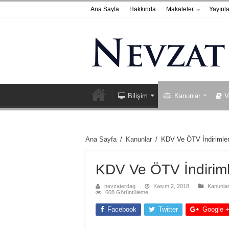
Ana Sayfa
Hakkında
Makaleler
Yayınla
Bilişim
Kanunlar
V
Ana Sayfa
/
Kanunlar
/
KDV Ve ÖTV İndirimler
KDV Ve ÖTV İndiriml
nevzaterdag
Kasım 2, 2018
Kanunlar
608 Görüntüleme
Facebook
Twitter
Google 