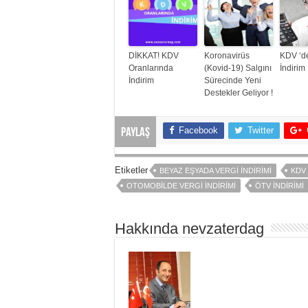
DİKKAT! KDV
Koronavirüs
KDV ‘de
Oranlarında
(Kovid-19) Salgını
İndirim
İndirim
Sürecinde Yeni
Destekler Geliyor !
Facebook
Twitter
Paylaş
Etiketler
BEYAZ EŞYADA VERGI İNDIRIMI
KDV 
OTOMOBILDE VERGI İNDIRIMI
ÖTV İNDIRIMI
Hakkında nevzaterdag