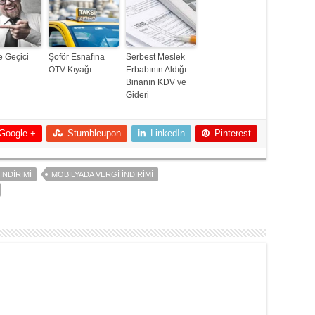
 Geçici
Şoför Esnafına
Serbest Meslek
ÖTV Kıyağı
Erbabının Aldığı
Binanın KDV ve
Gideri
Google +
Stumbleupon
LinkedIn
Pinterest
İNDIRIMI
MOBILYADA VERGI İNDIRIMI