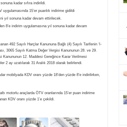
onuna kadar sıfıra indirildi.
V uygulamasında 15’er puanlık indirime gidildi
ini yıl sonuna kadar devam ettirilecek.
den 8’e indirim uygulamasına yıl sonuna kadar devam
an 492 Sayılı Harçlar Kanununa Bağlı (4) Sayılı Tarifenin ‘I-
rası, 3065 Sayılı Katma Değer Vergisi Kanununun 28. ve 29.
isi Kanununun 12. Maddesi Gereğince Karar Verilmesi
r 2 ay uzatılarak 31 Aralık 2018 olarak belirlendi.
dar mobilyada KDV oranı yüzde 18’den yüzde 8’e indirilirken,
altı motorlu araçlarda ÖTV oranlarında 15’er puan indirime
ulanan KDV oranı yüzde 1’e çekildi.