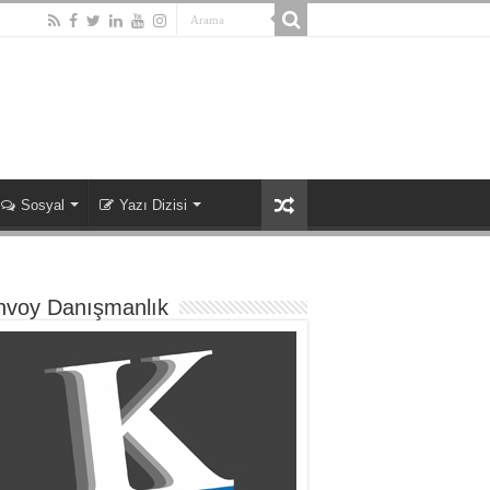
Sosyal
Yazı Dizisi
nvoy Danışmanlık