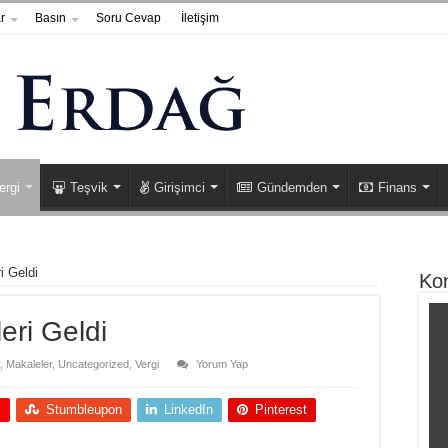
r
Basın
Soru Cevap
İletişim
ergi
Teşvik
Girişimci
Gündemden
Finans
i Geldi
Ko
eri Geldi
,
Makaleler
,
Uncategorized
,
Vergi
Yorum Yap
+
Stumbleupon
LinkedIn
Pinterest