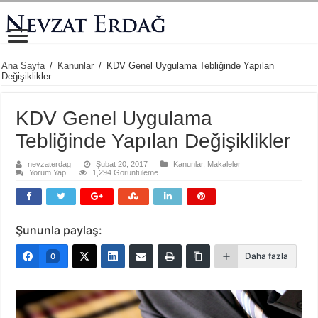
Ana Sayfa
/
Kanunlar
/
KDV Genel Uygulama Tebliğinde Yapılan
Değişiklikler
KDV Genel Uygulama
Tebliğinde Yapılan Değişiklikler
nevzaterdag
Şubat 20, 2017
Kanunlar
,
Makaleler
Yorum Yap
1,294 Görüntüleme
Şununla paylaş:
Daha fazla
0