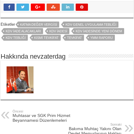
Etiketler
KATMA DEĞER VERGISI
KDV GENEL UYGULAMA TEBLIĞI
KDV İADE ALACAKLARI
KDV İADESI
KDV İADESINDE YENI DÖNEM
KDV TEBLIĞI
KISMI TEVKIFAT
TEVKIFAT
YMM RAPORU
Hakkında nevzaterdag
Öncesi
Muhtasar ve SGK Prim Hizmet
Beyannamesi Düzenlemeleri
Sonraki
Bakıma Muhtaç Yakını Olan
Devlet Memurlarının Hakları