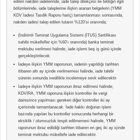
edilen nakden iadelerinde, iade talep dilekçesi ile tebliğin ilgili
bölümlerinde, iade taleplerine ilişkin aranan belgelerin (YMM
KDV İadesi Tasdik Raporu hariç) tamamlanması sonrasında,
nakden iadesi talep edilen tutarın %120’si oranında;
(İndirimli Teminat Uygulama Sistemi (İTUS) Sertifikası
sahibi mükellefler için %60’ı oranında) banka teminat
mektubu verilmesi halinde, iade işlemi beş iş günü içinde
gerçekleştirilecek.
İadeye ilişkin YMM raporunun, iadenin yapıldığı tarihten
itibaren altı ay içinde verilmemesi halinde, iade talebi
sürenin sonunda ivedilikle incelemeye sevk edilecektir.
İadeye ilişkin YMM raporunun ibraz edilmesi halinde;
KDVİRA, YMM raporuna ilişkin kontroller ile vergi
dairesince yapılması gereken diğer kontroller iki ay
içerisinde tamamlanacak. İade hakkı doğuran işlem
bazında yapılan bu kontroller sonucunda herhangi bir
eksiklik / olumsuzluk tespit edilmemesi halinde, YMM
raporunun ibraz edildiği tarihten itibaren en geç iki ay içinde
teminat mektubu mükellefe iade edilecektir.