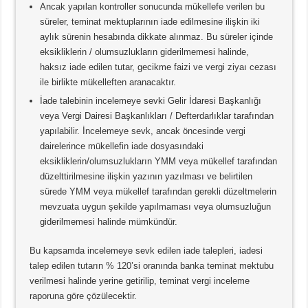
Ancak yapılan kontroller sonucunda mükellefe verilen bu
süreler, teminat mektuplarının iade edilmesine ilişkin iki
aylık sürenin hesabında dikkate alınmaz. Bu süreler içinde
eksikliklerin / olumsuzlukların giderilmemesi halinde,
haksız iade edilen tutar, gecikme faizi ve vergi ziyaı cezası
ile birlikte mükelleften aranacaktır.
İade talebinin incelemeye sevki Gelir İdaresi Başkanlığı
veya Vergi Dairesi Başkanlıkları / Defterdarlıklar tarafından
yapılabilir. İncelemeye sevk, ancak öncesinde vergi
dairelerince mükellefin iade dosyasındaki
eksikliklerin/olumsuzlukların YMM veya mükellef tarafından
düzelttirilmesine ilişkin yazının yazılması ve belirtilen
sürede YMM veya mükellef tarafından gerekli düzeltmelerin
mevzuata uygun şekilde yapılmaması veya olumsuzluğun
giderilmemesi halinde mümkündür.
Bu kapsamda incelemeye sevk edilen iade talepleri, iadesi
talep edilen tutarın % 120’si oranında banka teminat mektubu
verilmesi halinde yerine getirilip, teminat vergi inceleme
raporuna göre çözülecektir.